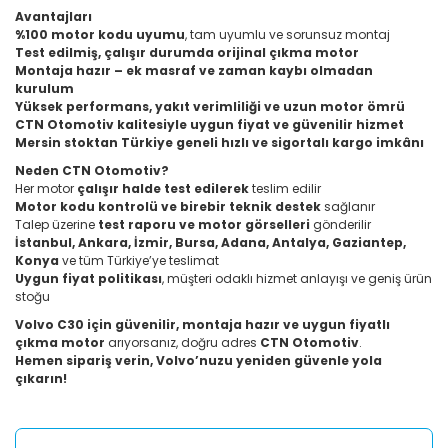
Avantajları
%100 motor kodu uyumu
, tam uyumlu ve sorunsuz montaj
Test edilmiş, çalışır durumda orijinal çıkma motor
Montaja hazır – ek masraf ve zaman kaybı olmadan
kurulum
Yüksek performans, yakıt verimliliği ve uzun motor ömrü
CTN Otomotiv kalitesiyle uygun fiyat ve güvenilir hizmet
Mersin stoktan Türkiye geneli hızlı ve sigortalı kargo imkânı
Neden CTN Otomotiv?
Her motor
çalışır halde test edilerek
teslim edilir
Motor kodu kontrolü ve birebir teknik destek
sağlanır
Talep üzerine
test raporu ve motor görselleri
gönderilir
İstanbul, Ankara, İzmir, Bursa, Adana, Antalya, Gaziantep,
Konya
ve tüm Türkiye’ye teslimat
Uygun fiyat politikası
, müşteri odaklı hizmet anlayışı ve geniş ürün
stoğu
Volvo C30 için güvenilir, montaja hazır ve uygun fiyatlı
çıkma motor
arıyorsanız, doğru adres
CTN Otomotiv
.
Hemen sipariş verin, Volvo’nuzu yeniden güvenle yola
çıkarın!