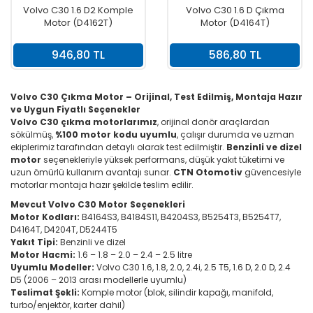
Volvo C30 1.6 D2 Komple
Volvo C30 1.6 D Çıkma
Motor (D4162T)
Motor (D4164T)
946,80 TL
586,80 TL
Volvo C30 Çıkma Motor – Orijinal, Test Edilmiş, Montaja Hazır
ve Uygun Fiyatlı Seçenekler
Volvo C30 çıkma motorlarımız
, orijinal donör araçlardan
sökülmüş,
%100 motor kodu uyumlu
, çalışır durumda ve uzman
ekiplerimiz tarafından detaylı olarak test edilmiştir.
Benzinli ve dizel
motor
seçenekleriyle yüksek performans, düşük yakıt tüketimi ve
uzun ömürlü kullanım avantajı sunar.
CTN Otomotiv
güvencesiyle
motorlar montaja hazır şekilde teslim edilir.
Mevcut Volvo C30 Motor Seçenekleri
Motor Kodları:
B4164S3, B4184S11, B4204S3, B5254T3, B5254T7,
D4164T, D4204T, D5244T5
Yakıt Tipi:
Benzinli ve dizel
Motor Hacmi:
1.6 – 1.8 – 2.0 – 2.4 – 2.5 litre
Uyumlu Modeller:
Volvo C30 1.6, 1.8, 2.0, 2.4i, 2.5 T5, 1.6 D, 2.0 D, 2.4
D5 (2006 – 2013 arası modellerle uyumlu)
Teslimat Şekli:
Komple motor (blok, silindir kapağı, manifold,
turbo/enjektör, karter dahil)