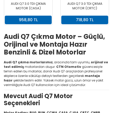
AUDI Q7 3.0 TDI ÇIKMA
AUDI Q7 3.0 TDI ÇIKMA
MOTOR (CASA)
MOTOR (CRTC)
958,80 TL
718,80 TL
Audi Q7 Çıkma Motor – Güçlü,
Orijinal ve Montaja Hazır
Benzinli & Dizel Motorlar
Audi Q7 çıkma motorlarımız
, aracınızla tam uyumlu,
orijinal ve
test edilmiş
motorlardan oluşur.
CTN Otomotiv
güvencesiyle
temin edilen bu motorlar, donör Audi Q7 araçlardan profesyonel
ekiplerce özenle sökülüp detaylı testlerden geçirilerek
montaja
hazır
şekilde teslim edilir. Yüksek motor gücü, uzun ömür ve yakıt
verimliliğiyle Audi Q7 kullanıcıları için ideal çözümdür.
Mevcut Audi Q7 Motor
Seçenekleri
Motor Kodları:
BUG, BUN, CCWA, CASA, CJGA, CRTC, CNRB,