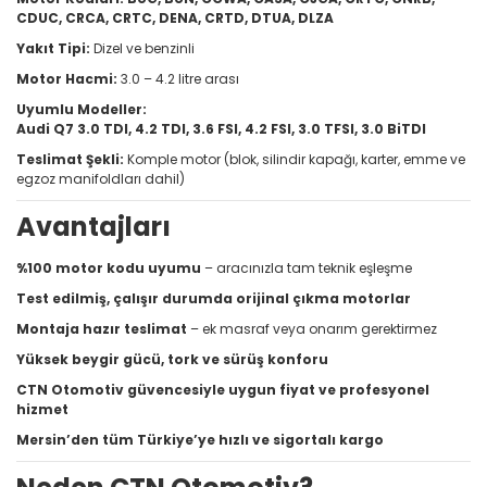
CDUC, CRCA, CRTC, DENA, CRTD, DTUA, DLZA
Yakıt Tipi:
Dizel ve benzinli
Motor Hacmi:
3.0 – 4.2 litre arası
Uyumlu Modeller:
Audi Q7 3.0 TDI, 4.2 TDI, 3.6 FSI, 4.2 FSI, 3.0 TFSI, 3.0 BiTDI
Teslimat Şekli:
Komple motor (blok, silindir kapağı, karter, emme ve
egzoz manifoldları dahil)
Avantajları
%100 motor kodu uyumu
– aracınızla tam teknik eşleşme
Test edilmiş, çalışır durumda orijinal çıkma motorlar
Montaja hazır teslimat
– ek masraf veya onarım gerektirmez
Yüksek beygir gücü, tork ve sürüş konforu
CTN Otomotiv güvencesiyle uygun fiyat ve profesyonel
hizmet
Mersin’den tüm Türkiye’ye hızlı ve sigortalı kargo