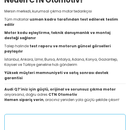
Neden CTN Otomotiv?
Mersin merkezli, kurumsal çıkma motor tedarikçisi
Tüm motorlar
uzman kadro tarafından test edilerek teslim
edilir
Motor kodu eşleştirme, teknik danışmanlık ve montaj
desteği sağlanır
Talep halinde
test raporu ve motorun güncel görselleri
paylaşılır
İstanbul, Ankara, İzmir, Bursa, Antalya, Adana, Konya, Gaziantep,
Kayseri ve Türkiye geneline hızlı gönderim
Yüksek müşteri memnuniyeti ve satış sonrası destek
garantisi
Audi Q7’iniz için güçlü, orijinal ve sorunsuz çıkma motor
arıyorsanız, doğru adres
CTN Otomotiv
.
Hemen sipariş verin
, aracınız yeniden yola güçlü şekilde çıksın!