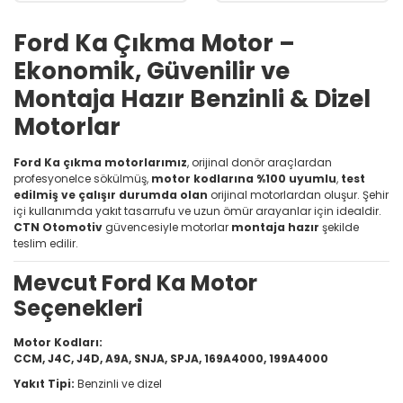
Ford Ka Çıkma Motor –
Ekonomik, Güvenilir ve
Montaja Hazır Benzinli & Dizel
Motorlar
Ford Ka çıkma motorlarımız
, orijinal donör araçlardan
profesyonelce sökülmüş,
motor kodlarına %100 uyumlu
,
test
edilmiş ve çalışır durumda olan
orijinal motorlardan oluşur. Şehir
içi kullanımda yakıt tasarrufu ve uzun ömür arayanlar için idealdir.
CTN Otomotiv
güvencesiyle motorlar
montaja hazır
şekilde
teslim edilir.
Mevcut Ford Ka Motor
Seçenekleri
Motor Kodları:
CCM, J4C, J4D, A9A, SNJA, SPJA, 169A4000, 199A4000
Yakıt Tipi:
Benzinli ve dizel