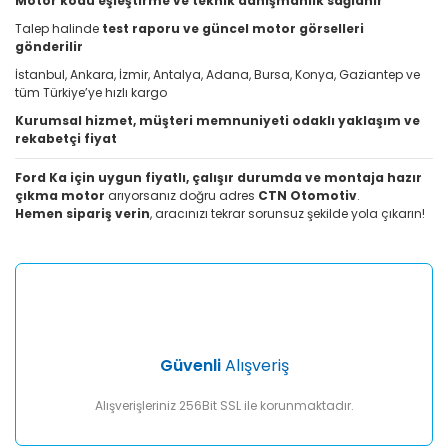
Motor kodu eşleştirme ve teknik danışmanlık sağlanır
Talep halinde
test raporu ve güncel motor görselleri
gönderilir
İstanbul, Ankara, İzmir, Antalya, Adana, Bursa, Konya, Gaziantep ve
tüm Türkiye’ye hızlı kargo
Kurumsal hizmet, müşteri memnuniyeti odaklı yaklaşım ve
rekabetçi fiyat
Ford Ka için uygun fiyatlı, çalışır durumda ve montaja hazır
çıkma motor
arıyorsanız doğru adres
CTN Otomotiv
.
Hemen sipariş verin
, aracınızı tekrar sorunsuz şekilde yola çıkarın!
Güvenli
Alışveriş
Alışverişleriniz 256Bit SSL ile korunmaktadır.