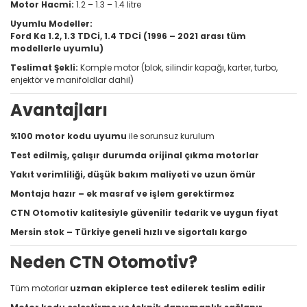
Motor Hacmi:
1.2 – 1.3 – 1.4 litre
Uyumlu Modeller:
Ford Ka 1.2, 1.3 TDCi, 1.4 TDCi (1996 – 2021 arası tüm
modellerle uyumlu)
Teslimat Şekli:
Komple motor (blok, silindir kapağı, karter, turbo,
enjektör ve manifoldlar dahil)
Avantajları
%100 motor kodu uyumu
ile sorunsuz kurulum
Test edilmiş, çalışır durumda orijinal çıkma motorlar
Yakıt verimliliği, düşük bakım maliyeti ve uzun ömür
Montaja hazır – ek masraf ve işlem gerektirmez
CTN Otomotiv kalitesiyle güvenilir tedarik ve uygun fiyat
Mersin stok – Türkiye geneli hızlı ve sigortalı kargo
Neden CTN Otomotiv?
Tüm motorlar
uzman ekiplerce test edilerek teslim edilir