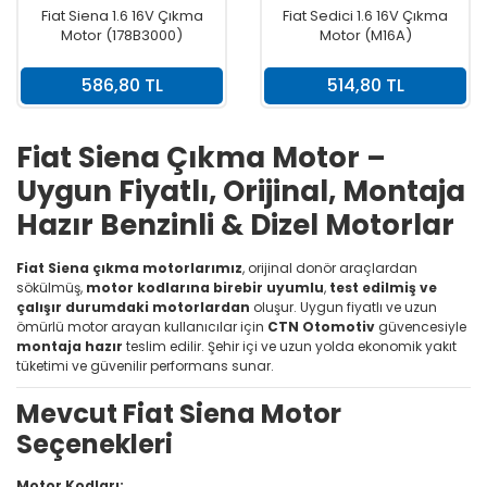
Fiat Siena 1.6 16V Çıkma
Fiat Sedici 1.6 16V Çıkma
Motor (178B3000)
Motor (M16A)
586,80 TL
514,80 TL
Fiat Siena Çıkma Motor –
Uygun Fiyatlı, Orijinal, Montaja
Hazır Benzinli & Dizel Motorlar
Fiat Siena çıkma motorlarımız
, orijinal donör araçlardan
sökülmüş,
motor kodlarına birebir uyumlu
,
test edilmiş ve
çalışır durumdaki motorlardan
oluşur. Uygun fiyatlı ve uzun
ömürlü motor arayan kullanıcılar için
CTN Otomotiv
güvencesiyle
montaja hazır
teslim edilir. Şehir içi ve uzun yolda ekonomik yakıt
tüketimi ve güvenilir performans sunar.
Mevcut Fiat Siena Motor
Seçenekleri
Motor Kodları: