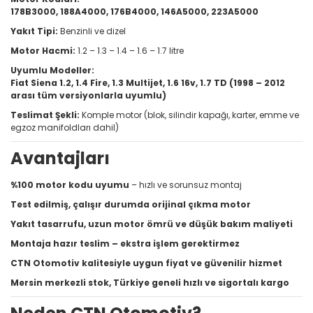
178B3000, 188A4000, 176B4000, 146A5000, 223A5000
Yakıt Tipi:
Benzinli ve dizel
Motor Hacmi:
1.2 – 1.3 – 1.4 – 1.6 – 1.7 litre
Uyumlu Modeller:
Fiat Siena 1.2, 1.4 Fire, 1.3 Multijet, 1.6 16v, 1.7 TD (1998 – 2012
arası tüm versiyonlarla uyumlu)
Teslimat Şekli:
Komple motor (blok, silindir kapağı, karter, emme ve
egzoz manifoldları dahil)
Avantajları
%100 motor kodu uyumu
– hızlı ve sorunsuz montaj
Test edilmiş, çalışır durumda orijinal çıkma motor
Yakıt tasarrufu, uzun motor ömrü ve düşük bakım maliyeti
Montaja hazır teslim – ekstra işlem gerektirmez
CTN Otomotiv kalitesiyle uygun fiyat ve güvenilir hizmet
Mersin merkezli stok, Türkiye geneli hızlı ve sigortalı kargo