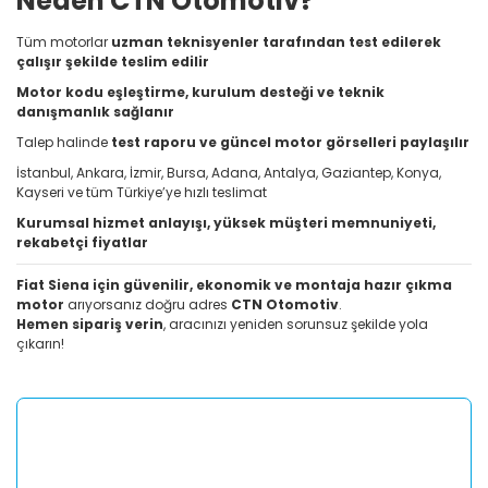
Neden CTN Otomotiv?
Tüm motorlar
uzman teknisyenler tarafından test edilerek
çalışır şekilde teslim edilir
Motor kodu eşleştirme, kurulum desteği ve teknik
danışmanlık sağlanır
Talep halinde
test raporu ve güncel motor görselleri paylaşılır
İstanbul, Ankara, İzmir, Bursa, Adana, Antalya, Gaziantep, Konya,
Kayseri ve tüm Türkiye’ye hızlı teslimat
Kurumsal hizmet anlayışı, yüksek müşteri memnuniyeti,
rekabetçi fiyatlar
Fiat Siena için güvenilir, ekonomik ve montaja hazır çıkma
motor
arıyorsanız doğru adres
CTN Otomotiv
.
Hemen sipariş verin
, aracınızı yeniden sorunsuz şekilde yola
çıkarın!