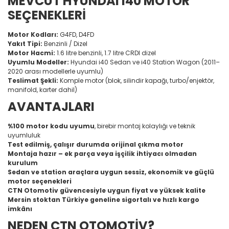
MEVCUT HYUNDAI I40 MOTOR
SEÇENEKLERİ
Motor Kodları:
G4FD, D4FD
Yakıt Tipi:
Benzinli / Dizel
Motor Hacmi:
1.6 litre benzinli, 1.7 litre CRDI dizel
Uyumlu Modeller:
Hyundai i40 Sedan ve i40 Station Wagon (2011–
2020 arası modellerle uyumlu)
Teslimat Şekli:
Komple motor (blok, silindir kapağı, turbo/enjektör,
manifold, karter dahil)
AVANTAJLARI
%100 motor kodu uyumu
, birebir montaj kolaylığı ve teknik
uyumluluk
Test edilmiş, çalışır durumda orijinal çıkma motor
Montaja hazır – ek parça veya işçilik ihtiyacı olmadan
kurulum
Sedan ve station araçlara uygun sessiz, ekonomik ve güçlü
motor seçenekleri
CTN Otomotiv güvencesiyle uygun fiyat ve yüksek kalite
Mersin stoktan Türkiye geneline sigortalı ve hızlı kargo
imkânı
NEDEN CTN OTOMOTİV?