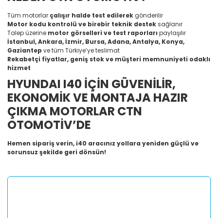
Tüm motorlar
çalışır halde test edilerek
gönderilir
Motor kodu kontrolü ve birebir teknik destek
sağlanır
Talep üzerine
motor görselleri ve test raporları
paylaşılır
İstanbul, Ankara, İzmir, Bursa, Adana, Antalya, Konya,
Gaziantep
ve tüm Türkiye’ye teslimat
Rekabetçi fiyatlar, geniş stok ve müşteri memnuniyeti odaklı
hizmet
HYUNDAI I40 İÇİN GÜVENİLİR,
EKONOMİK VE MONTAJA HAZIR
ÇIKMA MOTORLAR CTN
OTOMOTİV’DE
Hemen sipariş verin, i40 aracınız yollara yeniden güçlü ve
sorunsuz şekilde geri dönsün!