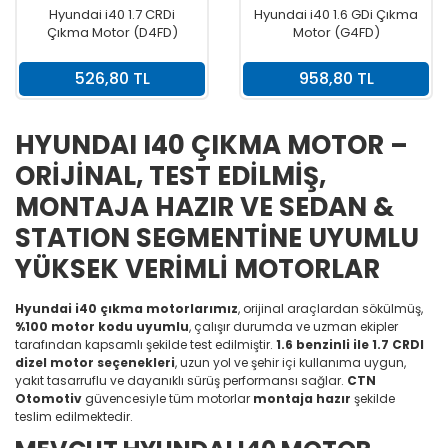
Hyundai i40 1.7 CRDi
Hyundai i40 1.6 GDi Çıkma
Çıkma Motor (D4FD)
Motor (G4FD)
526,80 TL
958,80 TL
HYUNDAI I40 ÇIKMA MOTOR –
ORİJİNAL, TEST EDİLMİŞ,
MONTAJA HAZIR VE SEDAN &
STATION SEGMENTİNE UYUMLU
YÜKSEK VERİMLİ MOTORLAR
Hyundai i40 çıkma motorlarımız
, orijinal araçlardan sökülmüş,
%100 motor kodu uyumlu
, çalışır durumda ve uzman ekipler
tarafından kapsamlı şekilde test edilmiştir.
1.6 benzinli ile 1.7 CRDI
dizel motor seçenekleri
, uzun yol ve şehir içi kullanıma uygun,
yakıt tasarruflu ve dayanıklı sürüş performansı sağlar.
CTN
Otomotiv
güvencesiyle tüm motorlar
montaja hazır
şekilde
teslim edilmektedir.