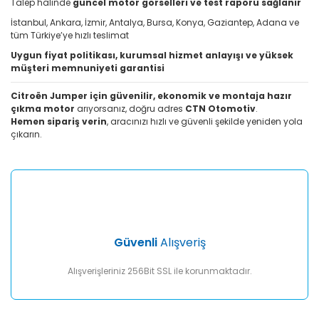
Talep halinde
güncel motor görselleri ve test raporu sağlanır
İstanbul, Ankara, İzmir, Antalya, Bursa, Konya, Gaziantep, Adana ve
tüm Türkiye’ye hızlı teslimat
Uygun fiyat politikası, kurumsal hizmet anlayışı ve yüksek
müşteri memnuniyeti garantisi
Citroën Jumper için güvenilir, ekonomik ve montaja hazır
çıkma motor
arıyorsanız, doğru adres
CTN Otomotiv
.
Hemen sipariş verin
, aracınızı hızlı ve güvenli şekilde yeniden yola
çıkarın.
Güvenli
Alışveriş
Alışverişleriniz 256Bit SSL ile korunmaktadır.