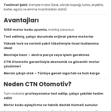
Teslimat Şekli:
Komple motor (blok, silindir kapağı, turbo, enjektör,
karter, egzoz ve emme manifoldları dahil)
Avantajları
%100 motor kodu uyumlu
, montaj sorunsuz
Test edilmiş, çalışır durumda orijinal çıkma motorlar
Yüksek tork ve verimli yakıt tüketimiyle ticari kullanıma
ideal
Montaja hazır – ekstra parça veya işlem gerekmez
CTN Otomotiv garantisiyle ekonomik ve güvenilir motor
çözümleri
Mersin çıkışlı stok – Türkiye geneli sigortalı ve hızlı kargo
Neden CTN Otomotiv?
Tüm motorlar
profesyonelce test edilip, çalışır şekilde teslim
edilir
Motor kodu eşleştirme ve teknik destek hizmeti sunulur