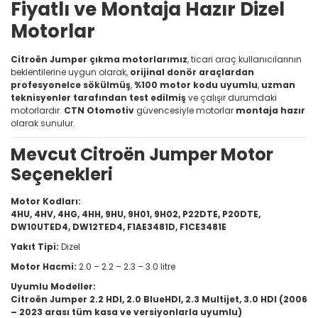
Fiyatlı ve Montaja Hazır Dizel
Motorlar
Citroën Jumper çıkma motorlarımız
, ticari araç kullanıcılarının
beklentilerine uygun olarak,
orijinal donör araçlardan
profesyonelce sökülmüş
,
%100 motor kodu uyumlu
,
uzman
teknisyenler tarafından test edilmiş
ve çalışır durumdaki
motorlardır.
CTN Otomotiv
güvencesiyle motorlar
montaja hazır
olarak sunulur.
Mevcut Citroën Jumper Motor
Seçenekleri
Motor Kodları:
4HU, 4HV, 4HG, 4HH, 9HU, 9H01, 9H02, P22DTE, P20DTE,
DW10UTED4, DW12TED4, F1AE3481D, F1CE3481E
Yakıt Tipi:
Dizel
Motor Hacmi:
2.0 – 2.2 – 2.3 – 3.0 litre
Uyumlu Modeller:
Citroën Jumper 2.2 HDI, 2.0 BlueHDI, 2.3 Multijet, 3.0 HDI (2006
– 2023 arası tüm kasa ve versiyonlarla uyumlu)