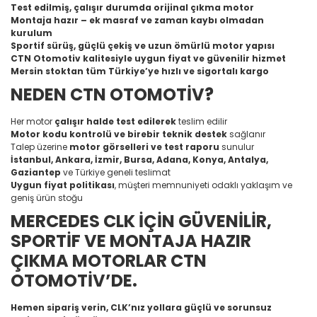
Test edilmiş, çalışır durumda orijinal çıkma motor
Montaja hazır – ek masraf ve zaman kaybı olmadan
kurulum
Sportif sürüş, güçlü çekiş ve uzun ömürlü motor yapısı
CTN Otomotiv kalitesiyle uygun fiyat ve güvenilir hizmet
Mersin stoktan tüm Türkiye’ye hızlı ve sigortalı kargo
NEDEN CTN OTOMOTİV?
Her motor
çalışır halde test edilerek
teslim edilir
Motor kodu kontrolü ve birebir teknik destek
sağlanır
Talep üzerine
motor görselleri ve test raporu
sunulur
İstanbul, Ankara, İzmir, Bursa, Adana, Konya, Antalya,
Gaziantep
ve Türkiye geneli teslimat
Uygun fiyat politikası
, müşteri memnuniyeti odaklı yaklaşım ve
geniş ürün stoğu
MERCEDES CLK İÇİN GÜVENİLİR,
SPORTİF VE MONTAJA HAZIR
ÇIKMA MOTORLAR CTN
OTOMOTİV’DE.
Hemen sipariş verin, CLK’nız yollara güçlü ve sorunsuz