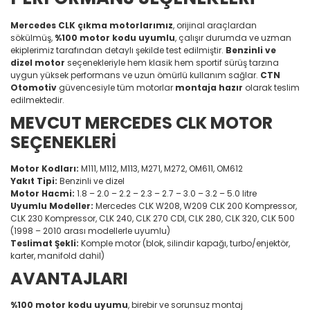
Mercedes CLK çıkma motorlarımız
, orijinal araçlardan
sökülmüş,
%100 motor kodu uyumlu
, çalışır durumda ve uzman
ekiplerimiz tarafından detaylı şekilde test edilmiştir.
Benzinli ve
dizel motor
seçenekleriyle hem klasik hem sportif sürüş tarzına
uygun yüksek performans ve uzun ömürlü kullanım sağlar.
CTN
Otomotiv
güvencesiyle tüm motorlar
montaja hazır
olarak teslim
edilmektedir.
MEVCUT MERCEDES CLK MOTOR
SEÇENEKLERİ
Motor Kodları:
M111, M112, M113, M271, M272, OM611, OM612
Yakıt Tipi:
Benzinli ve dizel
Motor Hacmi:
1.8 – 2.0 – 2.2 – 2.3 – 2.7 – 3.0 – 3.2 – 5.0 litre
Uyumlu Modeller:
Mercedes CLK W208, W209 CLK 200 Kompressor,
CLK 230 Kompressor, CLK 240, CLK 270 CDI, CLK 280, CLK 320, CLK 500
(1998 – 2010 arası modellerle uyumlu)
Teslimat Şekli:
Komple motor (blok, silindir kapağı, turbo/enjektör,
karter, manifold dahil)
AVANTAJLARI
%100 motor kodu uyumu
, birebir ve sorunsuz montaj