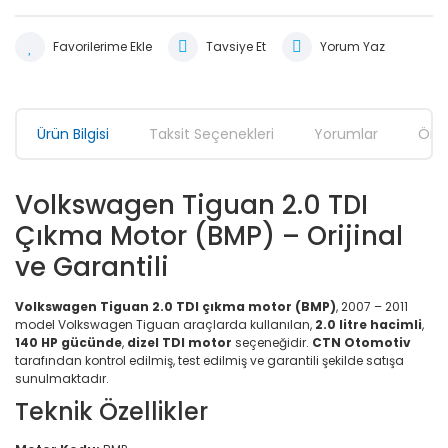
Tavsiye Et
Yorum Yaz
Ürün Bilgisi
Taksit Seçenekleri
Yorumlar
Öner
Volkswagen Tiguan 2.0 TDI
Çıkma Motor (BMP) – Orijinal
ve Garantili
Volkswagen Tiguan 2.0 TDI çıkma motor (BMP)
, 2007 – 2011
model Volkswagen Tiguan araçlarda kullanılan,
2.0 litre hacimli
,
140 HP gücünde
,
dizel TDI motor
seçeneğidir.
CTN Otomotiv
tarafından kontrol edilmiş, test edilmiş ve garantili şekilde satışa
sunulmaktadır.
Teknik Özellikler