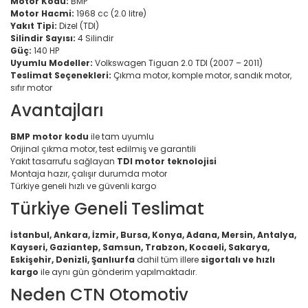
Motor Kodu:
BMP
Motor Hacmi:
1968 cc (2.0 litre)
Yakıt Tipi:
Dizel (TDI)
Silindir Sayısı:
4 Silindir
Güç:
140 HP
Uyumlu Modeller:
Volkswagen Tiguan 2.0 TDI (2007 – 2011)
Teslimat Seçenekleri:
Çıkma motor, komple motor, sandık motor,
sıfır motor
Avantajları
BMP motor kodu
ile tam uyumlu
Orijinal çıkma motor, test edilmiş ve garantili
Yakıt tasarrufu sağlayan
TDI motor teknolojisi
Montaja hazır, çalışır durumda motor
Türkiye geneli hızlı ve güvenli kargo
Türkiye Geneli Teslimat
İstanbul, Ankara, İzmir, Bursa, Konya, Adana, Mersin, Antalya,
Kayseri, Gaziantep, Samsun, Trabzon, Kocaeli, Sakarya,
Eskişehir, Denizli, Şanlıurfa
dahil tüm illere
sigortalı ve hızlı
kargo
ile aynı gün gönderim yapılmaktadır.
Neden CTN Otomotiv