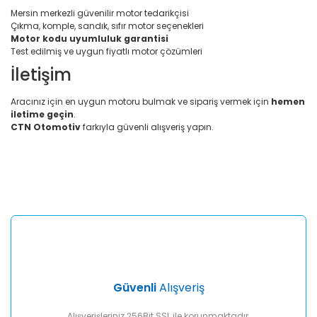
Mersin merkezli güvenilir motor tedarikçisi
Çıkma, komple, sandık, sıfır motor seçenekleri
Motor kodu uyumluluk garantisi
Test edilmiş ve uygun fiyatlı motor çözümleri
İletişim
Aracınız için en uygun motoru bulmak ve sipariş vermek için
hemen
iletime geçin
.
CTN Otomotiv
farkıyla güvenli alışveriş yapın.
Bu ürünün fiyat bilgisi, resim, ürün açıklamalarında ve diğer
konularda yetersiz gördüğünüz noktaları öneri formunu
Bu ürüne ilk yorumu siz yapın!
kullanarak tarafımıza iletebilirsiniz.
Görüş ve önerileriniz için teşekkür ederiz.
Yorum Yaz
Ürün resmi kalitesiz, bozuk veya görüntülenemiyor.
Ürün açıklamasında eksik bilgiler bulunuyor.
Ürün bilgilerinde hatalar bulunuyor.
Ürün fiyatı diğer sitelerden daha pahalı.
Güvenli
Alışveriş
Bu ürüne benzer farklı alternatifler olmalı.
Alışverişleriniz 256Bit SSL ile korunmaktadır.