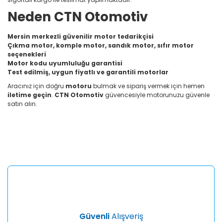
Neden CTN Otomotiv
Mersin merkezli güvenilir motor tedarikçisi
Çıkma motor, komple motor, sandık motor, sıfır motor
seçenekleri
Motor kodu uyumluluğu garantisi
Test edilmiş, uygun fiyatlı ve garantili motorlar
Aracınız için doğru
motoru
bulmak ve sipariş vermek için hemen
iletime geçin
.
CTN Otomotiv
güvencesiyle motorunuzu güvenle
satın alın.
Bu ürünün fiyat bilgisi, resim, ürün açıklamalarında ve diğer
konularda yetersiz gördüğünüz noktaları öneri formunu
Bu ürüne ilk yorumu siz yapın!
kullanarak tarafımıza iletebilirsiniz.
Görüş ve önerileriniz için teşekkür ederiz.
Yorum Yaz
Ürün resmi kalitesiz, bozuk veya görüntülenemiyor.
Ürün açıklamasında eksik bilgiler bulunuyor.
Ürün bilgilerinde hatalar bulunuyor.
Ürün fiyatı diğer sitelerden daha pahalı.
Güvenli
Alışveriş