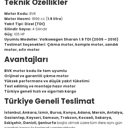
Teknik Özellikler
Motor Kodu:
BVK
Motor Hacmi:
1896 cc (
1.9 litre
)
Yakıt Tipi:
Dizel (TDI)
Silindir Sayısı:
4 Silindir
Güç:
105 HP
Uyumlu Modeller:
Volkswagen Sharan 1.9 TDI (2005 – 2010)
Teslimat Seçenekleri:
Çıkma motor, komple motor, sandık
motor, sıfır motor
Avantajları
BVK motor kodu ile tam uyumlu
Orijinal ve garantili çıkma motor
Yüksek performans ve düşük yakıt tüketimi
Test edilmiş ve montaja hazır motor
Türkiye geneli hızlı ve sigortalı kargo
Türkiye Geneli Teslimat
İstanbul, Ankara, İzmir, Bursa, Konya, Adana, Mersin, Antalya,
Gaziantep, Kayseri, Samsun, Trabzon, Kocaeli, Sakarya,
Eskişehir, Denizli, Şanlıurfa
başta olmak üzere tüm illere aynı gün
sigortalı kargo ile teslimat yapılmaktadır.