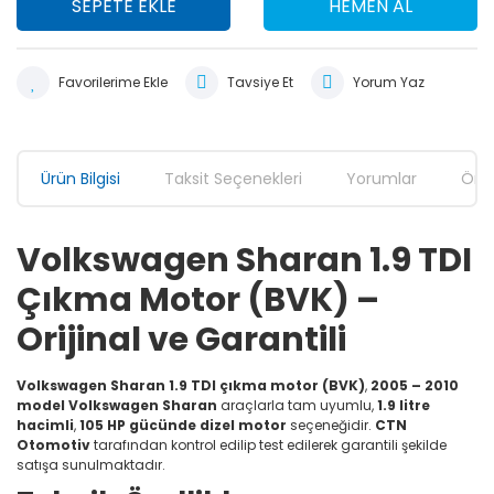
SEPETE EKLE
HEMEN AL
Tavsiye Et
Yorum Yaz
Ürün Bilgisi
Taksit Seçenekleri
Yorumlar
Öner
Volkswagen Sharan 1.9 TDI
Çıkma Motor (BVK) –
Orijinal ve Garantili
Volkswagen Sharan 1.9 TDI çıkma motor (BVK)
,
2005 – 2010
model Volkswagen Sharan
araçlarla tam uyumlu,
1.9 litre
hacimli
,
105 HP gücünde dizel motor
seçeneğidir.
CTN
Otomotiv
tarafından kontrol edilip test edilerek garantili şekilde
satışa sunulmaktadır.