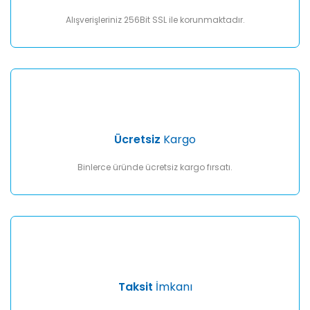
Bu ürüne benzer farklı alternatifler olmalı.
Alışverişleriniz 256Bit SSL ile korunmaktadır.
Gönder
Ücretsiz
Kargo
Binlerce üründe ücretsiz kargo fırsatı.
Taksit
İmkanı