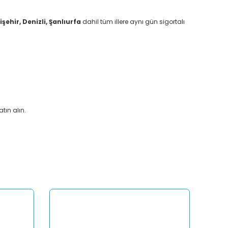
ehir, Denizli, Şanlıurfa
dahil tüm illere aynı gün sigortalı
ın alın.
afımıza iletebilirsiniz.