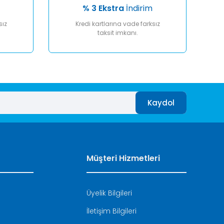
% 3 Ekstra
İndirim
sız
Kredi kartlarına vade farksız
taksit imkanı.
Kaydol
Müşteri Hizmetleri
Üyelik Bilgileri
İletişim Bilgileri