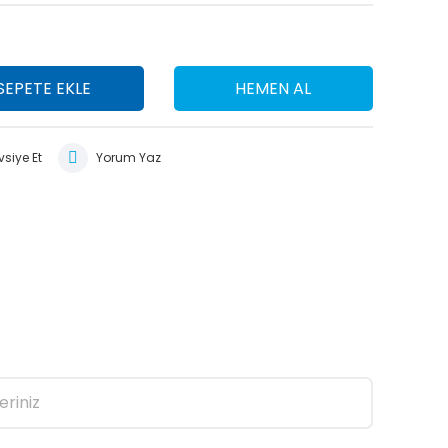
SEPETE EKLE
HEMEN AL
siye Et
Yorum Yaz
eriniz