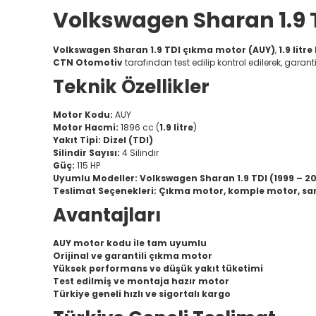
Volkswagen Sharan 1.9 T
Volkswagen Sharan 1.9 TDI çıkma motor (AUY)
,
1.9 litr
CTN Otomotiv
tarafından test edilip kontrol edilerek, garant
Teknik Özellikler
Motor Kodu:
AUY
Motor Hacmi:
1896 cc (
1.9 litre
)
Yakıt Tipi:
Dizel (TDI)
Silindir Sayısı:
4 Silindir
Güç:
115 HP
Uyumlu Modeller:
Volkswagen Sharan 1.9 TDI (1999 – 2
Teslimat Seçenekleri:
Çıkma motor, komple motor, san
Avantajları
AUY motor kodu ile tam uyumlu
Orijinal ve garantili çıkma motor
Yüksek performans ve düşük yakıt tüketimi
Test edilmiş ve montaja hazır motor
Türkiye geneli hızlı ve sigortalı kargo