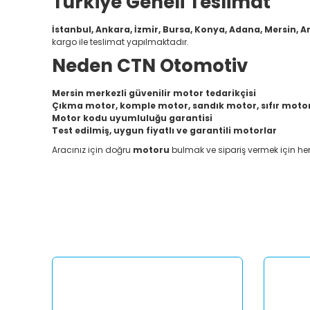
Türkiye Geneli Teslimat
İstanbul, Ankara, İzmir, Bursa, Konya, Adana, Mersin, A
kargo ile teslimat yapılmaktadır.
Neden CTN Otomotiv
Mersin merkezli güvenilir motor tedarikçisi
Çıkma motor, komple motor, sandık motor, sıfır motor
Motor kodu uyumluluğu garantisi
Test edilmiş, uygun fiyatlı ve garantili motorlar
Aracınız için doğru
motoru
bulmak ve sipariş vermek için 
Bu ürünün fiyat bilgisi, resim, ürün açıklamalarında ve diğ
Görüş ve önerileriniz için teşekkür ederiz.
Ürün resmi kalitesiz, bozuk veya görüntülenemiyor.
Ürün açıklamasında eksik bilgiler bulunuyor.
Ürün bilgilerinde hatalar bulunuyor.
Ürün fiyatı diğer sitelerden daha pahalı.
Bu ürüne benzer farklı alternatifler olmalı.