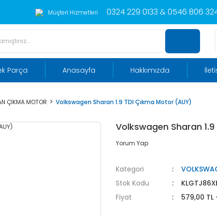
0324 229 0133 & 0546 806 324
Müşteri Hizmetleri
ek Parça
Anasayfa
Hakkımızda
İlet
N ÇIKMA MOTOR
Volkswagen Sharan 1.9 TDI Çıkma Motor (AUY)
Volkswagen Sharan 1.9
Yorum Yap
Kategori
VOLKSWA
Stok Kodu
KLGTJ86X
Fiyat
579,00 TL