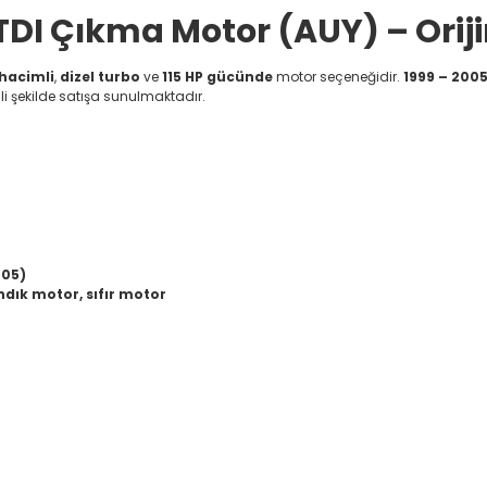
DI Çıkma Motor (AUY) – Orijin
e hacimli
,
dizel turbo
ve
115 HP gücünde
motor seçeneğidir.
1999 – 200
ili şekilde satışa sunulmaktadır.
005)
dık motor, sıfır motor