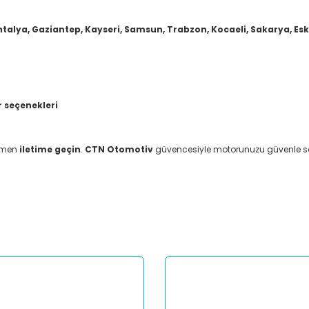
ntalya, Gaziantep, Kayseri, Samsun, Trabzon, Kocaeli, Sakarya, Eskiş
 seçenekleri
hemen
iletime geçin
.
CTN Otomotiv
güvencesiyle motorunuzu güvenle sat
er konularda yetersiz gördüğünüz noktaları öneri formunu kullanarak tar
Bu ürüne ilk yorumu siz yapın!
Yorum Yaz