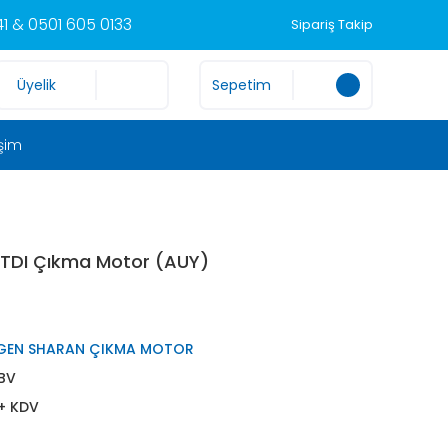
1 & 0501 605 0133
Sipariş Takip
Üyelik
Sepetim
işim
 TDI Çıkma Motor (AUY)
GEN SHARAN ÇIKMA MOTOR
BV
 + KDV