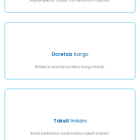
Alışverişleriniz 256Bit SSL ile korunmaktadır.
Gönder
Ücretsiz
Kargo
Binlerce üründe ücretsiz kargo fırsatı.
Taksit
İmkanı
Kredi kartlarına vade farksız taksit imkanı.