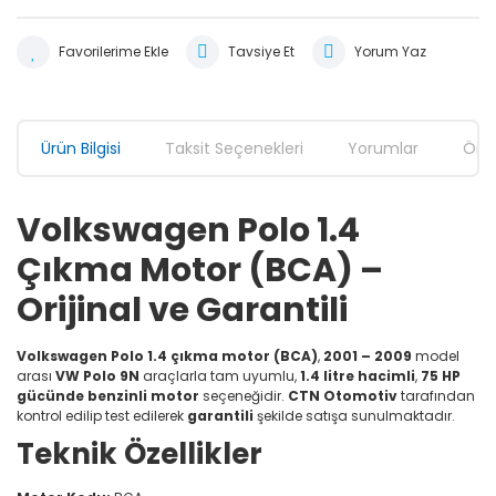
Tavsiye Et
Yorum Yaz
Ürün Bilgisi
Taksit Seçenekleri
Yorumlar
Öner
Volkswagen Polo 1.4
Çıkma Motor (BCA) –
Orijinal ve Garantili
Volkswagen Polo 1.4 çıkma motor (BCA)
,
2001 – 2009
model
arası
VW Polo 9N
araçlarla tam uyumlu,
1.4 litre hacimli
,
75 HP
gücünde
benzinli motor
seçeneğidir.
CTN Otomotiv
tarafından
kontrol edilip test edilerek
garantili
şekilde satışa sunulmaktadır.
Teknik Özellikler