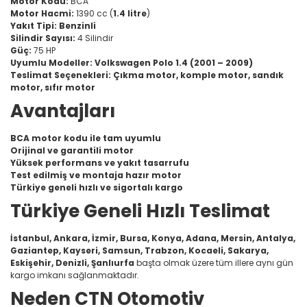
Motor Kodu:
BCA
Motor Hacmi:
1390 cc (
1.4 litre
)
Yakıt Tipi:
Benzinli
Silindir Sayısı:
4 Silindir
Güç:
75 HP
Uyumlu Modeller:
Volkswagen Polo 1.4 (2001 – 2009)
Teslimat Seçenekleri:
Çıkma motor, komple motor, sandık
motor, sıfır motor
Avantajları
BCA motor kodu ile tam uyumlu
Orijinal ve garantili motor
Yüksek performans ve yakıt tasarrufu
Test edilmiş ve montaja hazır motor
Türkiye geneli hızlı ve sigortalı kargo
Türkiye Geneli Hızlı Teslimat
İstanbul, Ankara, İzmir, Bursa, Konya, Adana, Mersin, Antalya,
Gaziantep, Kayseri, Samsun, Trabzon, Kocaeli, Sakarya,
Eskişehir, Denizli, Şanlıurfa
başta olmak üzere tüm illere aynı gün
kargo imkanı sağlanmaktadır.
Neden CTN Otomotiv