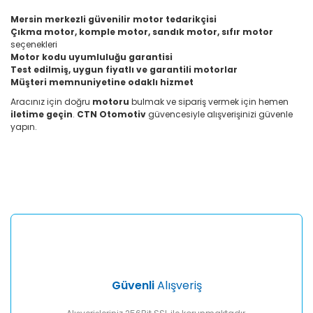
Mersin merkezli güvenilir motor tedarikçisi
Çıkma motor, komple motor, sandık motor, sıfır motor
seçenekleri
Motor kodu uyumluluğu garantisi
Test edilmiş, uygun fiyatlı ve garantili motorlar
Müşteri memnuniyetine odaklı hizmet
Aracınız için doğru
motoru
bulmak ve sipariş vermek için hemen
iletime geçin
.
CTN Otomotiv
güvencesiyle alışverişinizi güvenle
yapın.
Bu ürünün fiyat bilgisi, resim, ürün açıklamalarında ve diğer
konularda yetersiz gördüğünüz noktaları öneri formunu
Bu ürüne ilk yorumu siz yapın!
kullanarak tarafımıza iletebilirsiniz.
Görüş ve önerileriniz için teşekkür ederiz.
Yorum Yaz
Ürün resmi kalitesiz, bozuk veya görüntülenemiyor.
Ürün açıklamasında eksik bilgiler bulunuyor.
Ürün bilgilerinde hatalar bulunuyor.
Ürün fiyatı diğer sitelerden daha pahalı.
Güvenli
Alışveriş
Bu ürüne benzer farklı alternatifler olmalı.