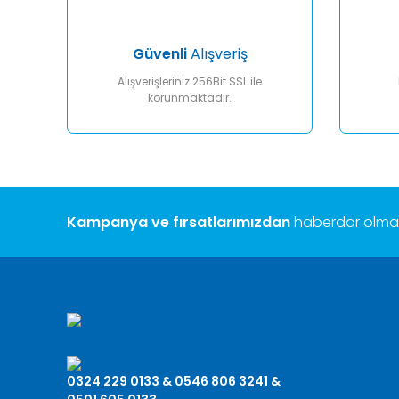
Bu ürüne benzer farklı alternatifler olmalı.
Güvenli
Alışveriş
Alışverişleriniz 256Bit SSL ile
korunmaktadır.
Kampanya ve fırsatlarımızdan
haberdar olmak 
0324 229 0133 & 0546 806 3241 &