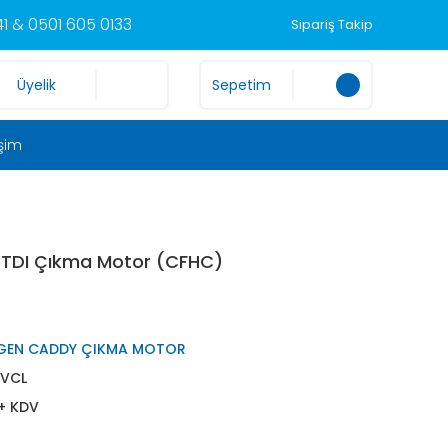
1 & 0501 605 0133
Sipariş Takip
Üyelik
Sepetim
işim
 TDI Çıkma Motor (CFHC)
GEN CADDY ÇIKMA MOTOR
VCL
 + KDV