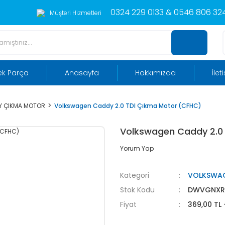
0324 229 0133 & 0546 806 324
Müşteri Hizmetleri
ek Parça
Anasayfa
Hakkımızda
İlet
 ÇIKMA MOTOR
Volkswagen Caddy 2.0 TDI Çıkma Motor (CFHC)
Volkswagen Caddy 2.0
Yorum Yap
Kategori
VOLKSWA
Stok Kodu
DWVGNXR
Fiyat
369,00 TL