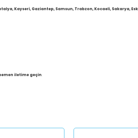
ntalya, Kayseri, Gaziantep, Samsun, Trabzon, Kocaeli, Sakarya, Eskiş
hemen iletime geçin
.
er konularda yetersiz gördüğünüz noktaları öneri formunu kullanarak tar
Bu ürüne ilk yorumu siz yapın!
Yorum Yaz