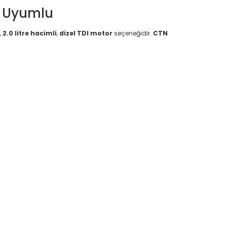
e Uyumlu
,
2.0 litre hacimli
,
dizel TDI motor
seçeneğidir.
CTN