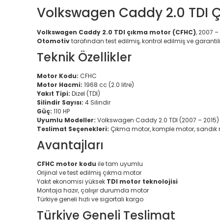
Volkswagen Caddy 2.0 TDI Ç
Volkswagen Caddy 2.0 TDI çıkma motor (CFHC)
, 2007 –
Otomotiv
tarafından test edilmiş, kontrol edilmiş ve garanti
Teknik Özellikler
Motor Kodu:
CFHC
Motor Hacmi:
1968 cc (2.0 litre)
Yakıt Tipi:
Dizel (TDI)
Silindir Sayısı:
4 Silindir
Güç:
110 HP
Uyumlu Modeller:
Volkswagen Caddy 2.0 TDI (2007 – 2015)
Teslimat Seçenekleri:
Çıkma motor, komple motor, sandık mo
Avantajları
CFHC motor kodu
ile tam uyumlu
Orijinal ve test edilmiş çıkma motor
Yakıt ekonomisi yüksek
TDI motor teknolojisi
Montaja hazır, çalışır durumda motor
Türkiye geneli hızlı ve sigortalı kargo
Türkiye Geneli Teslimat