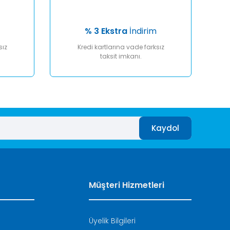
% 3 Ekstra
İndirim
sız
Kredi kartlarına vade farksız
taksit imkanı.
Kaydol
Müşteri Hizmetleri
Üyelik Bilgileri