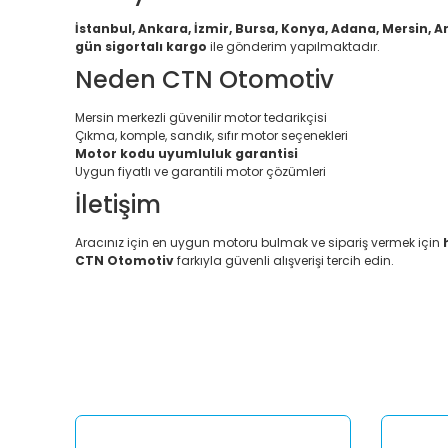
İstanbul, Ankara, İzmir, Bursa, Konya, Adana, Mersin, A
gün sigortalı kargo
ile gönderim yapılmaktadır.
Neden CTN Otomotiv
Mersin merkezli güvenilir motor tedarikçisi
Çıkma, komple, sandık, sıfır motor seçenekleri
Motor kodu uyumluluk garantisi
Uygun fiyatlı ve garantili motor çözümleri
İletişim
Aracınız için en uygun motoru bulmak ve sipariş vermek için
CTN Otomotiv
farkıyla güvenli alışverişi tercih edin.
Bu ürünün fiyat bilgisi, resim, ürün açıklamalarında ve diğ
Görüş ve önerileriniz için teşekkür ederiz.
Ürün resmi kalitesiz, bozuk veya görüntülenemiyor.
Ürün açıklamasında eksik bilgiler bulunuyor.
Ürün bilgilerinde hatalar bulunuyor.
Ürün fiyatı diğer sitelerden daha pahalı.