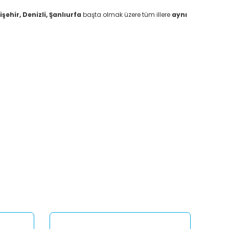
ehir, Denizli, Şanlıurfa
başta olmak üzere tüm illere
aynı
afımıza iletebilirsiniz.