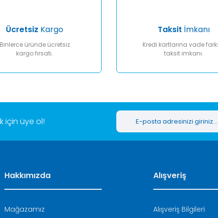
Ücretsiz
Kargo
Taksit
İmkanı
Binlerce üründe ücretsiz
Kredi kartlarına vade fark
kargo fırsatı.
taksit imkanı.
Gönder
için üye ol!
Hakkımızda
Alışveriş
Mağazamız
Alışveriş Bilgileri