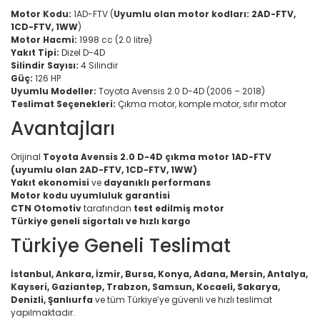
Motor Kodu:
1AD-FTV (
Uyumlu olan motor kodları: 2AD-FTV,
1CD-FTV, 1WW
)
Motor Hacmi:
1998 cc (2.0 litre)
Yakıt Tipi:
Dizel D-4D
Silindir Sayısı:
4 Silindir
Güç:
126 HP
Uyumlu Modeller:
Toyota Avensis 2.0 D-4D (2006 – 2018)
Teslimat Seçenekleri:
Çıkma motor, komple motor, sıfır motor
Avantajları
Orijinal
Toyota Avensis 2.0 D-4D çıkma motor 1AD-FTV
(uyumlu olan 2AD-FTV, 1CD-FTV, 1WW)
Yakıt ekonomisi
ve
dayanıklı performans
Motor kodu uyumluluk garantisi
CTN Otomotiv
tarafından
test edilmiş motor
Türkiye geneli sigortalı ve hızlı kargo
Türkiye Geneli Teslimat
İstanbul, Ankara, İzmir, Bursa, Konya, Adana, Mersin, Antalya,
Kayseri, Gaziantep, Trabzon, Samsun, Kocaeli, Sakarya,
Denizli, Şanlıurfa
ve tüm Türkiye’ye güvenli ve hızlı teslimat
yapılmaktadır.