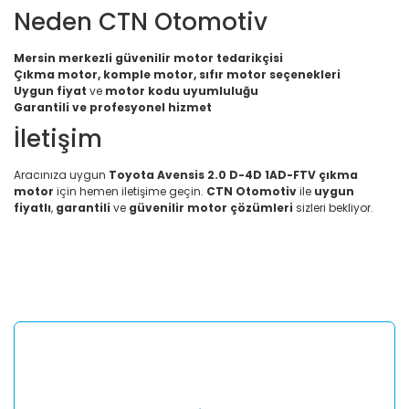
Neden CTN Otomotiv
Mersin merkezli güvenilir motor tedarikçisi
Çıkma motor, komple motor, sıfır motor seçenekleri
Uygun fiyat
ve
motor kodu uyumluluğu
Garantili ve profesyonel hizmet
İletişim
Aracınıza uygun
Toyota Avensis 2.0 D-4D 1AD-FTV çıkma
motor
için hemen iletişime geçin.
CTN Otomotiv
ile
uygun
fiyatlı
,
garantili
ve
güvenilir motor çözümleri
sizleri bekliyor.
Bu ürünün fiyat bilgisi, resim, ürün açıklamalarında ve diğer
konularda yetersiz gördüğünüz noktaları öneri formunu
Bu ürüne ilk yorumu siz yapın!
kullanarak tarafımıza iletebilirsiniz.
Görüş ve önerileriniz için teşekkür ederiz.
Yorum Yaz
Ürün resmi kalitesiz, bozuk veya görüntülenemiyor.
Ürün açıklamasında eksik bilgiler bulunuyor.
Ürün bilgilerinde hatalar bulunuyor.
Ürün fiyatı diğer sitelerden daha pahalı.