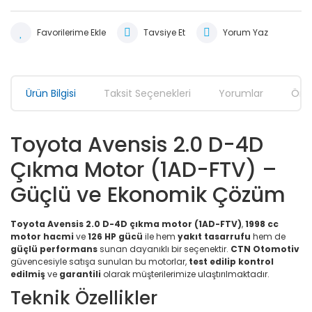
Tavsiye Et
Yorum Yaz
Ürün Bilgisi
Taksit Seçenekleri
Yorumlar
Öner
Toyota Avensis 2.0 D-4D
Çıkma Motor (1AD-FTV) –
Güçlü ve Ekonomik Çözüm
Toyota Avensis 2.0 D-4D çıkma motor (1AD-FTV)
,
1998 cc
motor hacmi
ve
126 HP gücü
ile hem
yakıt tasarrufu
hem de
güçlü performans
sunan dayanıklı bir seçenektir.
CTN Otomotiv
güvencesiyle satışa sunulan bu motorlar,
test edilip kontrol
edilmiş
ve
garantili
olarak müşterilerimize ulaştırılmaktadır.
Teknik Özellikler