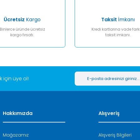
Ücretsiz
Kargo
Taksit
İmkanı
Binlerce üründe ücretsiz
Kredi kartlarına vade fark
kargo fırsatı.
taksit imkanı.
Gönder
için üye ol!
Hakkımızda
Alışveriş
Mağazamız
Alışveriş Bilgileri