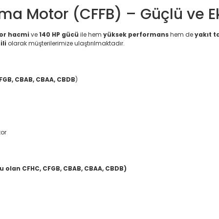
kma Motor (CFFB) – Güçlü ve 
tor hacmi
ve
140 HP gücü
ile hem
yüksek performans
hem de
yakıt t
li
olarak müşterilerimize ulaştırılmaktadır.
CFGB, CBAB, CBAA, CBDB
)
tor
u olan CFHC, CFGB, CBAB, CBAA, CBDB)