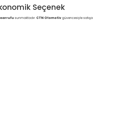
Ekonomik Seçenek
asarrufu
sunmaktadır.
CTN Otomotiv
güvencesiyle satışa