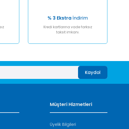
% 3 Ekstra
İndirim
sız
Kredi kartlarına vade farksız
taksit imkanı.
Kaydol
Müşteri Hizmetleri
Üyelik Bilgileri