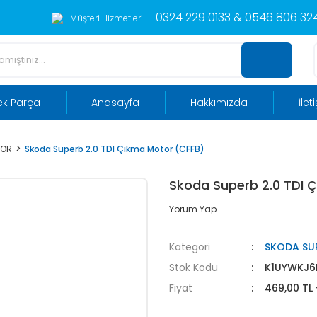
0324 229 0133 & 0546 806 324
Müşteri Hizmetleri
ek Parça
Anasayfa
Hakkımızda
İlet
TOR
Skoda Superb 2.0 TDI Çıkma Motor (CFFB)
Skoda Superb 2.0 TDI 
Yorum Yap
Kategori
SKODA SU
Stok Kodu
K1UYWKJ6
Fiyat
469,00 TL