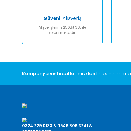
Bu ürüne benzer farklı alternatifler olmalı.
Güvenli
Alışveriş
Alışverişleriniz 256Bit SSL ile
korunmaktadır.
Kampanya ve fırsatlarımızdan
haberdar olmak 
0324 229 0133 & 0546 806 3241 &