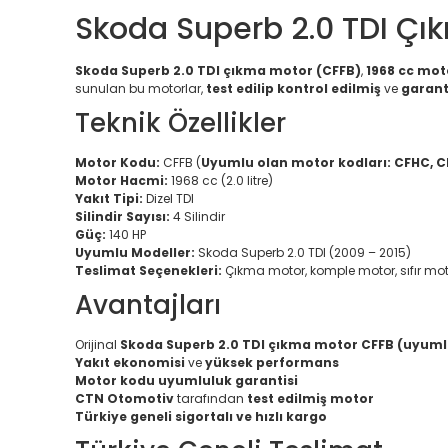
Skoda Superb 2.0 TDI Çı
Skoda Superb 2.0 TDI çıkma motor (CFFB)
,
1968 cc mo
sunulan bu motorlar,
test edilip kontrol edilmiş
ve
garanti
Teknik Özellikler
Motor Kodu:
CFFB (
Uyumlu olan motor kodları: CFHC, 
Motor Hacmi:
1968 cc (2.0 litre)
Yakıt Tipi:
Dizel TDI
Silindir Sayısı:
4 Silindir
Güç:
140 HP
Uyumlu Modeller:
Skoda Superb 2.0 TDI (2009 – 2015)
Teslimat Seçenekleri:
Çıkma motor, komple motor, sıfır mo
Avantajları
Orijinal
Skoda Superb 2.0 TDI çıkma motor CFFB (uyuml
Yakıt ekonomisi
ve
yüksek performans
Motor kodu uyumluluk garantisi
CTN Otomotiv
tarafından
test edilmiş motor
Türkiye geneli sigortalı ve hızlı kargo