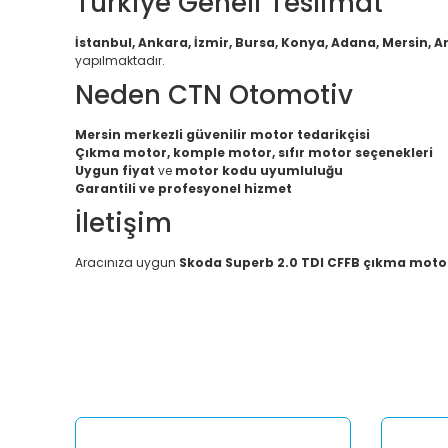
Türkiye Geneli Teslimat
İstanbul, Ankara, İzmir, Bursa, Konya, Adana, Mersin, A
yapılmaktadır.
Neden CTN Otomotiv
Mersin merkezli güvenilir motor tedarikçisi
Çıkma motor, komple motor, sıfır motor seçenekleri
Uygun fiyat
ve
motor kodu uyumluluğu
Garantili ve profesyonel hizmet
İletişim
Aracınıza uygun
Skoda Superb 2.0 TDI CFFB çıkma moto
Bu ürünün fiyat bilgisi, resim, ürün açıklamalarında ve diğ
Görüş ve önerileriniz için teşekkür ederiz.
Ürün resmi kalitesiz, bozuk veya görüntülenemiyor.
Ürün açıklamasında eksik bilgiler bulunuyor.
Ürün bilgilerinde hatalar bulunuyor.
Ürün fiyatı diğer sitelerden daha pahalı.