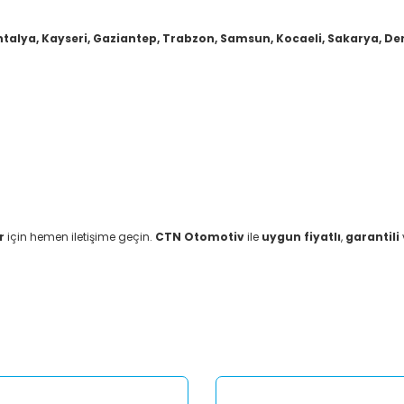
ntalya, Kayseri, Gaziantep, Trabzon, Samsun, Kocaeli, Sakarya, Deni
r
için hemen iletişime geçin.
CTN Otomotiv
ile
uygun fiyatlı
,
garantili
er konularda yetersiz gördüğünüz noktaları öneri formunu kullanarak tar
Bu ürüne ilk yorumu siz yapın!
Yorum Yaz