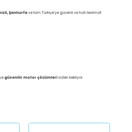
zli, Şanlıurfa
ve tüm Türkiye’ye güvenli ve hızlı teslimat
ve
güvenilir motor çözümleri
sizleri bekliyor.
afımıza iletebilirsiniz.