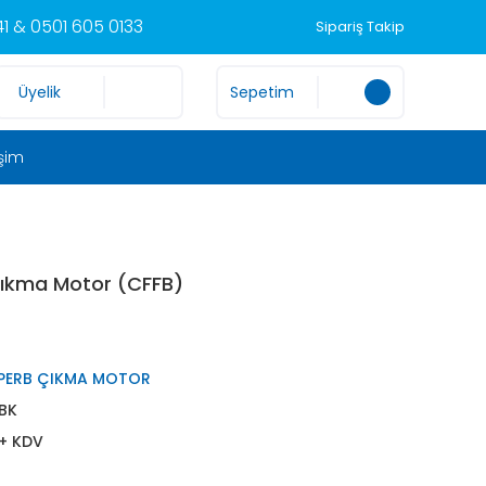
1 & 0501 605 0133
Sipariş Takip
Üyelik
Sepetim
işim
Çıkma Motor (CFFB)
PERB ÇIKMA MOTOR
BK
 + KDV