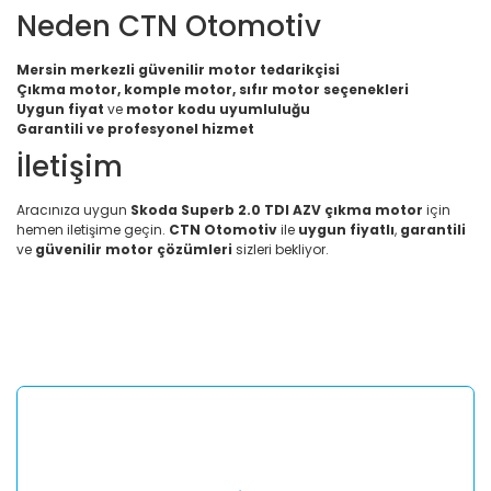
Neden CTN Otomotiv
Mersin merkezli güvenilir motor tedarikçisi
Çıkma motor, komple motor, sıfır motor seçenekleri
Uygun fiyat
ve
motor kodu uyumluluğu
Garantili ve profesyonel hizmet
İletişim
Aracınıza uygun
Skoda Superb 2.0 TDI AZV çıkma motor
için
hemen iletişime geçin.
CTN Otomotiv
ile
uygun fiyatlı
,
garantili
ve
güvenilir motor çözümleri
sizleri bekliyor.
Bu ürünün fiyat bilgisi, resim, ürün açıklamalarında ve diğer
konularda yetersiz gördüğünüz noktaları öneri formunu
Bu ürüne ilk yorumu siz yapın!
kullanarak tarafımıza iletebilirsiniz.
Görüş ve önerileriniz için teşekkür ederiz.
Yorum Yaz
Ürün resmi kalitesiz, bozuk veya görüntülenemiyor.
Ürün açıklamasında eksik bilgiler bulunuyor.
Ürün bilgilerinde hatalar bulunuyor.
Ürün fiyatı diğer sitelerden daha pahalı.