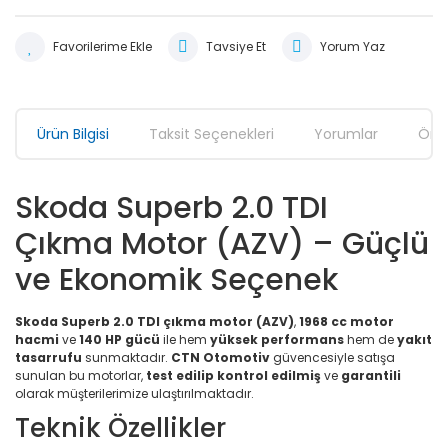
Tavsiye Et
Yorum Yaz
Ürün Bilgisi
Taksit Seçenekleri
Yorumlar
Öner
Skoda Superb 2.0 TDI
Çıkma Motor (AZV) – Güçlü
ve Ekonomik Seçenek
Skoda Superb 2.0 TDI çıkma motor (AZV)
,
1968 cc motor
hacmi
ve
140 HP gücü
ile hem
yüksek performans
hem de
yakıt
tasarrufu
sunmaktadır.
CTN Otomotiv
güvencesiyle satışa
sunulan bu motorlar,
test edilip kontrol edilmiş
ve
garantili
olarak müşterilerimize ulaştırılmaktadır.
Teknik Özellikler