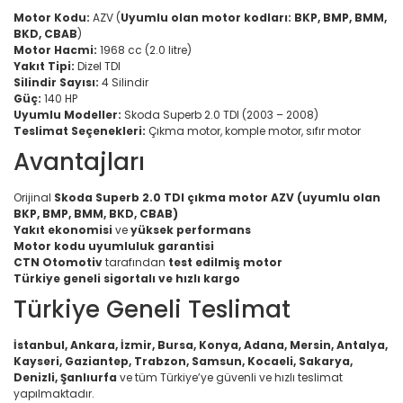
Motor Kodu:
AZV (
Uyumlu olan motor kodları: BKP, BMP, BMM,
BKD, CBAB
)
Motor Hacmi:
1968 cc (2.0 litre)
Yakıt Tipi:
Dizel TDI
Silindir Sayısı:
4 Silindir
Güç:
140 HP
Uyumlu Modeller:
Skoda Superb 2.0 TDI (2003 – 2008)
Teslimat Seçenekleri:
Çıkma motor, komple motor, sıfır motor
Avantajları
Orijinal
Skoda Superb 2.0 TDI çıkma motor AZV (uyumlu olan
BKP, BMP, BMM, BKD, CBAB)
Yakıt ekonomisi
ve
yüksek performans
Motor kodu uyumluluk garantisi
CTN Otomotiv
tarafından
test edilmiş motor
Türkiye geneli sigortalı ve hızlı kargo
Türkiye Geneli Teslimat
İstanbul, Ankara, İzmir, Bursa, Konya, Adana, Mersin, Antalya,
Kayseri, Gaziantep, Trabzon, Samsun, Kocaeli, Sakarya,
Denizli, Şanlıurfa
ve tüm Türkiye’ye güvenli ve hızlı teslimat
yapılmaktadır.