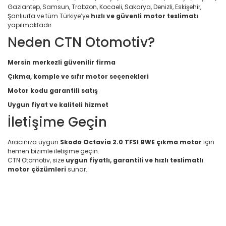
Gaziantep, Samsun, Trabzon, Kocaeli, Sakarya, Denizli, Eskişehir,
Şanlıurfa ve tüm Türkiye’ye
hızlı ve güvenli motor teslimatı
yapılmaktadır.
Neden CTN Otomotiv?
Mersin merkezli güvenilir firma
Çıkma, komple ve sıfır motor seçenekleri
Motor kodu garantili satış
Uygun fiyat ve kaliteli hizmet
İletişime Geçin
Aracınıza uygun
Skoda Octavia 2.0 TFSI BWE çıkma motor
için
hemen bizimle iletişime geçin.
CTN Otomotiv, size
uygun fiyatlı, garantili ve hızlı teslimatlı
motor çözümleri
sunar.
Bu ürünün fiyat bilgisi, resim, ürün açıklamalarında ve diğer
konularda yetersiz gördüğünüz noktaları öneri formunu
Bu ürüne ilk yorumu siz yapın!
kullanarak tarafımıza iletebilirsiniz.
Görüş ve önerileriniz için teşekkür ederiz.