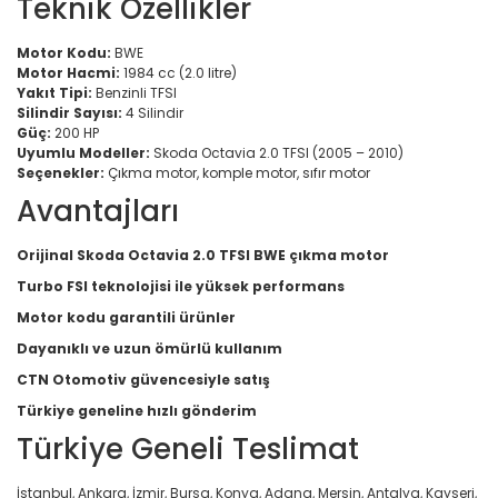
Teknik Özellikler
Motor Kodu:
BWE
Motor Hacmi:
1984 cc (2.0 litre)
Yakıt Tipi:
Benzinli TFSI
Silindir Sayısı:
4 Silindir
Güç:
200 HP
Uyumlu Modeller:
Skoda Octavia 2.0 TFSI (2005 – 2010)
Seçenekler:
Çıkma motor, komple motor, sıfır motor
Avantajları
Orijinal Skoda Octavia 2.0 TFSI BWE çıkma motor
Turbo FSI teknolojisi ile yüksek performans
Motor kodu garantili ürünler
Dayanıklı ve uzun ömürlü kullanım
CTN Otomotiv güvencesiyle satış
Türkiye geneline hızlı gönderim
Türkiye Geneli Teslimat
İstanbul, Ankara, İzmir, Bursa, Konya, Adana, Mersin, Antalya, Kayseri,