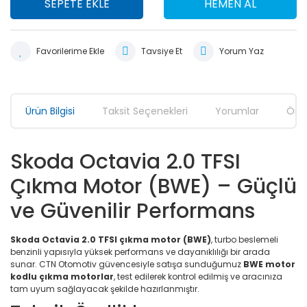
SEPETE EKLE
HEMEN AL
Tavsiye Et
Yorum Yaz
Ürün Bilgisi
Taksit Seçenekleri
Yorumlar
Öner
Skoda Octavia 2.0 TFSI
Çıkma Motor (BWE) – Güçlü
ve Güvenilir Performans
Skoda Octavia 2.0 TFSI çıkma motor (BWE)
, turbo beslemeli
benzinli yapısıyla yüksek performans ve dayanıklılığı bir arada
sunar. CTN Otomotiv güvencesiyle satışa sunduğumuz
BWE motor
kodlu çıkma motorlar
, test edilerek kontrol edilmiş ve aracınıza
tam uyum sağlayacak şekilde hazırlanmıştır.