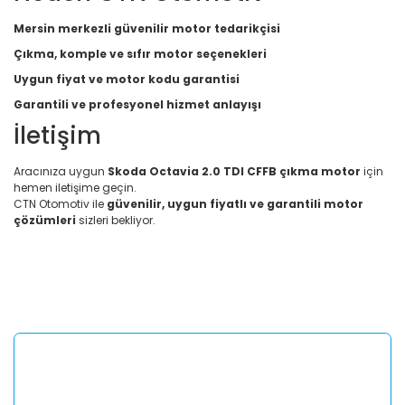
Mersin merkezli güvenilir motor tedarikçisi
Çıkma, komple ve sıfır motor seçenekleri
Uygun fiyat ve motor kodu garantisi
Garantili ve profesyonel hizmet anlayışı
İletişim
Aracınıza uygun
Skoda Octavia 2.0 TDI CFFB çıkma motor
için
hemen iletişime geçin.
CTN Otomotiv ile
güvenilir, uygun fiyatlı ve garantili motor
çözümleri
sizleri bekliyor.
Bu ürünün fiyat bilgisi, resim, ürün açıklamalarında ve diğer
konularda yetersiz gördüğünüz noktaları öneri formunu
Bu ürüne ilk yorumu siz yapın!
kullanarak tarafımıza iletebilirsiniz.
Görüş ve önerileriniz için teşekkür ederiz.
Yorum Yaz
Ürün resmi kalitesiz, bozuk veya görüntülenemiyor.
Ürün açıklamasında eksik bilgiler bulunuyor.
Ürün bilgilerinde hatalar bulunuyor.