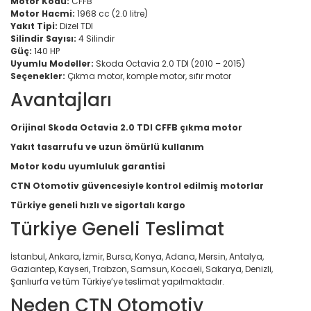
Motor Kodu:
CFFB
Motor Hacmi:
1968 cc (2.0 litre)
Yakıt Tipi:
Dizel TDI
Silindir Sayısı:
4 Silindir
Güç:
140 HP
Uyumlu Modeller:
Skoda Octavia 2.0 TDI (2010 – 2015)
Seçenekler:
Çıkma motor, komple motor, sıfır motor
Avantajları
Orijinal Skoda Octavia 2.0 TDI CFFB çıkma motor
Yakıt tasarrufu ve uzun ömürlü kullanım
Motor kodu uyumluluk garantisi
CTN Otomotiv güvencesiyle kontrol edilmiş motorlar
Türkiye geneli hızlı ve sigortalı kargo
Türkiye Geneli Teslimat
İstanbul, Ankara, İzmir, Bursa, Konya, Adana, Mersin, Antalya,
Gaziantep, Kayseri, Trabzon, Samsun, Kocaeli, Sakarya, Denizli,
Şanlıurfa ve tüm Türkiye’ye teslimat yapılmaktadır.
Neden CTN Otomotiv