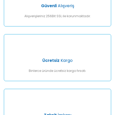
Ürün fiyatı diğer sitelerden daha pahalı.
Güvenli
Alışveriş
Bu ürüne benzer farklı alternatifler olmalı.
Alışverişleriniz 256Bit SSL ile korunmaktadır.
Gönder
Ücretsiz
Kargo
Binlerce üründe ücretsiz kargo fırsatı.