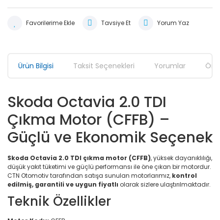
Tavsiye Et
Yorum Yaz
Ürün Bilgisi
Taksit Seçenekleri
Yorumlar
Öner
Skoda Octavia 2.0 TDI
Çıkma Motor (CFFB) –
Güçlü ve Ekonomik Seçenek
Skoda Octavia 2.0 TDI çıkma motor (CFFB)
, yüksek dayanıklılığı,
düşük yakıt tüketimi ve güçlü performansı ile öne çıkan bir motordur.
CTN Otomotiv tarafından satışa sunulan motorlarımız,
kontrol
edilmiş, garantili ve uygun fiyatlı
olarak sizlere ulaştırılmaktadır.
Teknik Özellikler