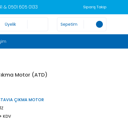
1 & 0501 605 0133
Sipariş Takip
Üyelik
Sepetim
işim
 Çıkma Motor (ATD)
TAVIA ÇIKMA MOTOR
1Z
 + KDV