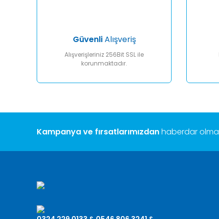
Ürün fiyatı diğer sitelerden daha pahalı.
Bu ürüne benzer farklı alternatifler olmalı.
Güvenli
Alışveriş
Alışverişleriniz 256Bit SSL ile
korunmaktadır.
Kampanya ve fırsatlarımızdan
haberdar olmak 