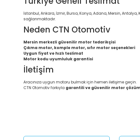
Türkiye Geneli Teslimat
İstanbul, Ankara, İzmir, Bursa, Konya, Adana, Mersin, Antalya, K
sağlanmaktadır.
Neden CTN Otomotiv
Mersin merkezli güvenilir motor tedarikçisi
Çıkma motor, komple motor, sıfır motor seçenekleri
Uygun fiyat ve hızlı teslimat
Motor kodu uyumluluk garantisi
İletişim
Aracınıza uygun motoru bulmak için hemen iletişime geçin.
CTN Otomotiv farkıyla
garantili ve güvenilir motor çözüm
Bu ürünün fiyat bilgisi, resim, ürün açıklamalarında ve diğ
Görüş ve önerileriniz için teşekkür ederiz.
Ürün resmi kalitesiz, bozuk veya görüntülenemiyor.
Ürün açıklamasında eksik bilgiler bulunuyor.
Ürün bilgilerinde hatalar bulunuyor.