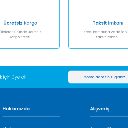
Ücretsiz
Kargo
Taksit
İmkanı
Binlerce üründe ücretsiz
Kredi kartlarına vade fark
kargo fırsatı.
taksit imkanı.
Gönder
için üye ol!
Hakkımızda
Alışveriş