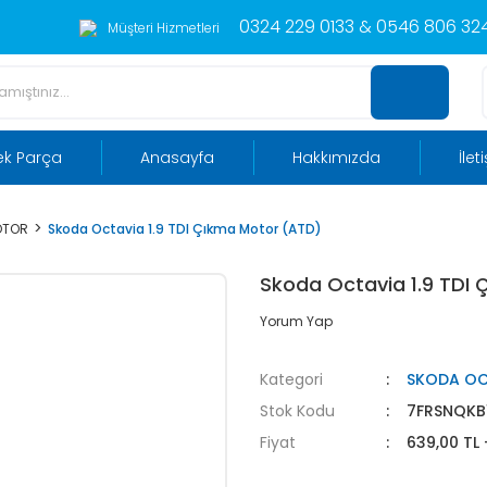
0324 229 0133 & 0546 806 324
Müşteri Hizmetleri
ek Parça
Anasayfa
Hakkımızda
İlet
OTOR
Skoda Octavia 1.9 TDI Çıkma Motor (ATD)
Skoda Octavia 1.9 TDI
Yorum Yap
Kategori
SKODA OC
Stok Kodu
7FRSNQKB
Fiyat
639,00 TL