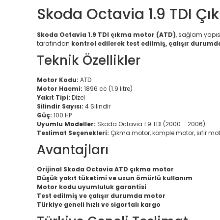
Skoda Octavia 1.9 TDI Ç
Skoda Octavia 1.9 TDI çıkma motor (ATD)
, sağlam yapısı
tarafından
kontrol edilerek test edilmiş, çalışır durumd
Teknik Özellikler
Motor Kodu:
ATD
Motor Hacmi:
1896 cc (1.9 litre)
Yakıt Tipi:
Dizel
Silindir Sayısı:
4 Silindir
Güç:
100 HP
Uyumlu Modeller:
Skoda Octavia 1.9 TDI (2000 – 2006)
Teslimat Seçenekleri:
Çıkma motor, komple motor, sıfır mot
Avantajları
Orijinal Skoda Octavia ATD çıkma motor
Düşük yakıt tüketimi ve uzun ömürlü kullanım
Motor kodu uyumluluk garantisi
Test edilmiş ve çalışır durumda motor
Türkiye geneli hızlı ve sigortalı kargo