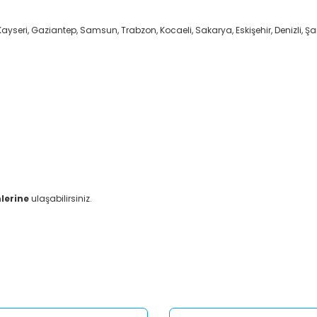
ayseri, Gaziantep, Samsun, Trabzon, Kocaeli, Sakarya, Eskişehir, Denizli, Şan
lerine
ulaşabilirsiniz.
er konularda yetersiz gördüğünüz noktaları öneri formunu kullanarak tar
Bu ürüne ilk yorumu siz yapın!
Yorum Yaz