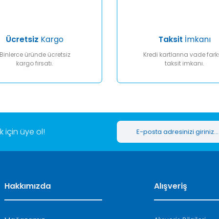
Ücretsiz
Kargo
Taksit
İmkanı
Binlerce üründe ücretsiz
Kredi kartlarına vade fark
kargo fırsatı.
taksit imkanı.
Gönder
için üye ol!
Hakkımızda
Alışveriş