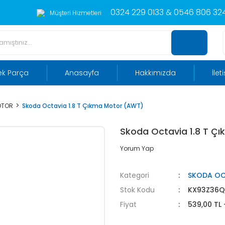
0324 229 0133 & 0546 806 324
Müşteri Hizmetleri
ek Parça
Anasayfa
Hakkımızda
İlet
OTOR
Skoda Octavia 1.8 T Çıkma Motor (AWT)
Skoda Octavia 1.8 T Ç
Yorum Yap
Kategori
SKODA OC
Stok Kodu
KX93Z36Q
Fiyat
539,00 TL