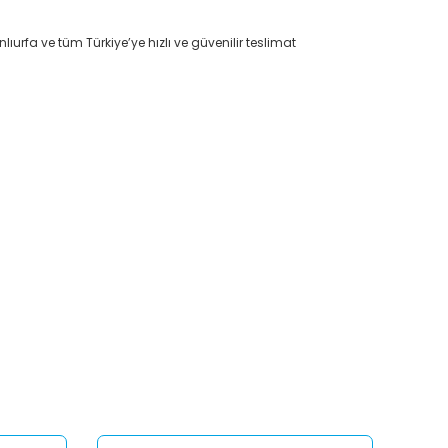
lıurfa ve tüm Türkiye’ye hızlı ve güvenilir teslimat
afımıza iletebilirsiniz.