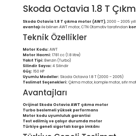
Skoda Octavia 1.8 T Çık
Skoda Octavia 1.8 T çıkma motor (AWT)
, 2000 – 2005 yıl
avantajı
ile bilinen AWT motor, CTN Otomotiv tarafından
kon
Teknik Özellikler
Motor Kodu:
AWT
Motor Hacmi:
1781 cc (1.8 litre)
Yakıt Tipi:
Benzin (Turbo)
Silindir Sayısı:
4 Silindir
Güç:
150 HP
Uyumlu Modeller:
Skoda Octavia 1.8 T (2000 – 2005)
Teslimat Seçenekleri:
Çıkma motor, komple motor, sıfır mot
Avantajları
Orijinal Skoda Octavia AWT çıkma motor
Turbo beslemeli yüksek performans
Motor kodu uyumluluk garantisi
Test edilmiş ve çalışır durumda motor
Türkiye geneli sigortalı kargo imkânı