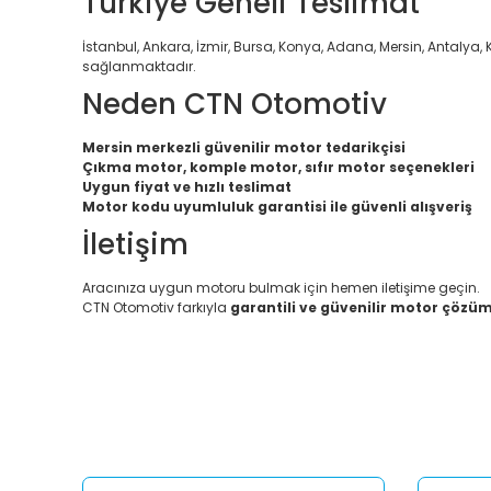
Türkiye Geneli Teslimat
İstanbul, Ankara, İzmir, Bursa, Konya, Adana, Mersin, Antalya, K
sağlanmaktadır.
Neden CTN Otomotiv
Mersin merkezli güvenilir motor tedarikçisi
Çıkma motor, komple motor, sıfır motor seçenekleri
Uygun fiyat ve hızlı teslimat
Motor kodu uyumluluk garantisi ile güvenli alışveriş
İletişim
Aracınıza uygun motoru bulmak için hemen iletişime geçin.
CTN Otomotiv farkıyla
garantili ve güvenilir motor çözüm
Bu ürünün fiyat bilgisi, resim, ürün açıklamalarında ve diğ
Görüş ve önerileriniz için teşekkür ederiz.
Ürün resmi kalitesiz, bozuk veya görüntülenemiyor.
Ürün açıklamasında eksik bilgiler bulunuyor.
Ürün bilgilerinde hatalar bulunuyor.