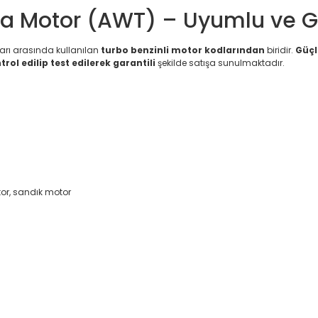
ma Motor (AWT) – Uyumlu ve Ga
ları arasında kullanılan
turbo benzinli motor kodlarından
biridir.
Güçl
trol edilip test edilerek garantili
şekilde satışa sunulmaktadır.
or, sandık motor