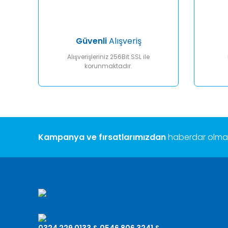
Ürün fiyatı diğer sitelerden daha pahalı.
Bu ürüne benzer farklı alternatifler olmalı.
Güvenli
Alışveriş
Alışverişleriniz 256Bit SSL ile
korunmaktadır.
Kampanya ve fırsatlarımızdan
haberdar olmak 