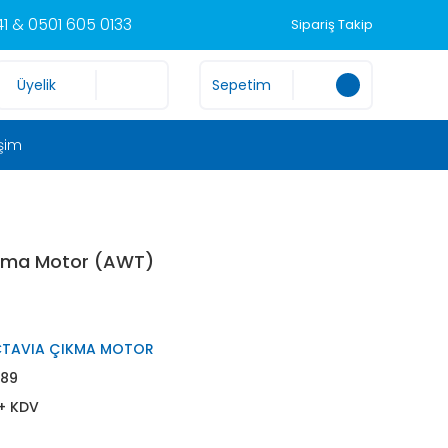
1 & 0501 605 0133
Sipariş Takip
Üyelik
Sepetim
işim
ıkma Motor (AWT)
TAVIA ÇIKMA MOTOR
89
 + KDV