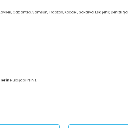
ayseri, Gaziantep, Samsun, Trabzon, Kocaeli, Sakarya, Eskişehir, Denizli, Şan
lerine
ulaşabilirsiniz.
er konularda yetersiz gördüğünüz noktaları öneri formunu kullanarak tar
Bu ürüne ilk yorumu siz yapın!
Yorum Yaz