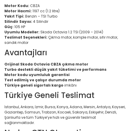
Motor Kodu:
CBZA
Motor Hacmi:
1197 cc (1.2 litre)
Yakıt Tipi:
Benzin – TSI Turbo
Silindir Sayısı:
4 Silindir
Güç:
105 HP
Uyumlu Modeller:
Skoda Octavia 1.2 TSI (2009 – 2014)
Teslimat Seçenekleri:
Çıkma motor, komple motor, sıfır motor,
sandık motor
Avantajları
Orijinal Skoda Octavia CBZA çıkma motor
Turbo destekli düşük yakıt tüketimi ve performans
Motor kodu uyumluluk garantisi
Test edilmiş ve çalışır durumda motor
Türkiye geneli sigortalı kargo
imkânı
Türkiye Geneli Teslimat
İstanbul, Ankara, İzmir, Bursa, Konya, Adana, Mersin, Antalya, Kayseri,
Gaziantep, Samsun, Trabzon, Kocaeli, Sakarya, Eskişehir, Denizli,
Şanlıurfa ve tüm Türkiye’ye hızlı ve güvenilir teslimat
sağlanmaktadır.