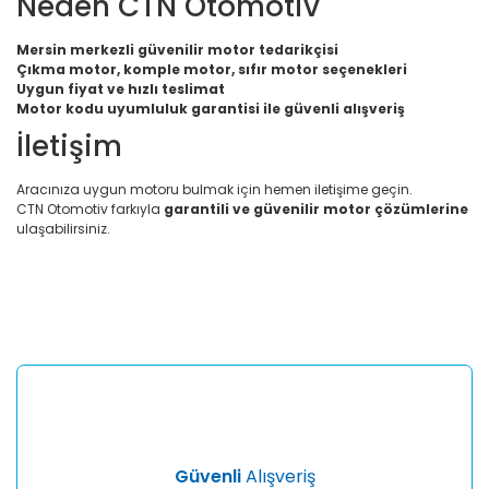
Neden CTN Otomotiv
Mersin merkezli güvenilir motor tedarikçisi
Çıkma motor, komple motor, sıfır motor seçenekleri
Uygun fiyat ve hızlı teslimat
Motor kodu uyumluluk garantisi ile güvenli alışveriş
İletişim
Aracınıza uygun motoru bulmak için hemen iletişime geçin.
CTN Otomotiv farkıyla
garantili ve güvenilir motor çözümlerine
ulaşabilirsiniz.
Bu ürünün fiyat bilgisi, resim, ürün açıklamalarında ve diğer
konularda yetersiz gördüğünüz noktaları öneri formunu
Bu ürüne ilk yorumu siz yapın!
kullanarak tarafımıza iletebilirsiniz.
Görüş ve önerileriniz için teşekkür ederiz.
Yorum Yaz
Ürün resmi kalitesiz, bozuk veya görüntülenemiyor.
Ürün açıklamasında eksik bilgiler bulunuyor.
Ürün bilgilerinde hatalar bulunuyor.
Ürün fiyatı diğer sitelerden daha pahalı.
Güvenli
Alışveriş