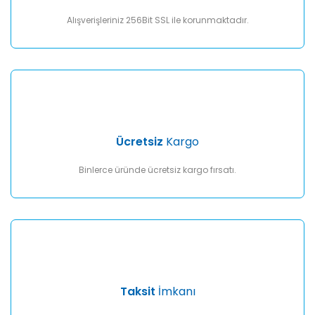
Bu ürüne benzer farklı alternatifler olmalı.
Alışverişleriniz 256Bit SSL ile korunmaktadır.
Gönder
Ücretsiz
Kargo
Binlerce üründe ücretsiz kargo fırsatı.
Taksit
İmkanı