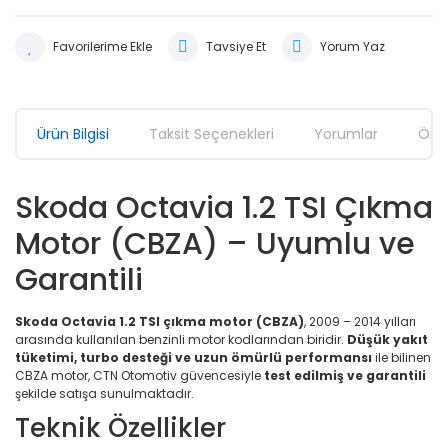
Tavsiye Et
Yorum Yaz
Ürün Bilgisi
Taksit Seçenekleri
Yorumlar
Öner
Skoda Octavia 1.2 TSI Çıkma
Motor (CBZA) – Uyumlu ve
Garantili
Skoda Octavia 1.2 TSI çıkma motor (CBZA)
, 2009 – 2014 yılları
arasında kullanılan benzinli motor kodlarından biridir.
Düşük yakıt
tüketimi, turbo desteği ve uzun ömürlü performansı
ile bilinen
CBZA motor, CTN Otomotiv güvencesiyle
test edilmiş ve garantili
şekilde satışa sunulmaktadır.
Teknik Özellikler