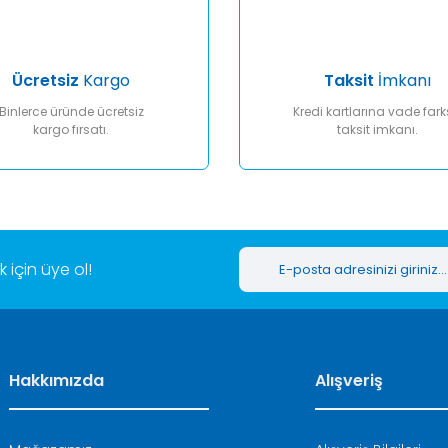
Ücretsiz
Kargo
Taksit
İmkanı
Binlerce üründe ücretsiz
Kredi kartlarına vade fark
kargo fırsatı.
taksit imkanı.
Gönder
için üye ol!
Hakkımızda
Alışveriş