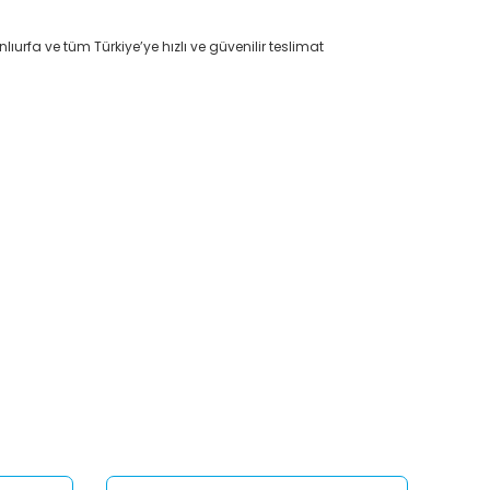
lıurfa ve tüm Türkiye’ye hızlı ve güvenilir teslimat
afımıza iletebilirsiniz.