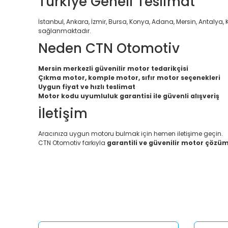
Türkiye Geneli Teslimat
İstanbul, Ankara, İzmir, Bursa, Konya, Adana, Mersin, Antalya, K
sağlanmaktadır.
Neden CTN Otomotiv
Mersin merkezli güvenilir motor tedarikçisi
Çıkma motor, komple motor, sıfır motor seçenekleri
Uygun fiyat ve hızlı teslimat
Motor kodu uyumluluk garantisi ile güvenli alışveriş
İletişim
Aracınıza uygun motoru bulmak için hemen iletişime geçin.
CTN Otomotiv farkıyla
garantili ve güvenilir motor çözüm
Bu ürünün fiyat bilgisi, resim, ürün açıklamalarında ve diğ
Görüş ve önerileriniz için teşekkür ederiz.
Ürün resmi kalitesiz, bozuk veya görüntülenemiyor.
Ürün açıklamasında eksik bilgiler bulunuyor.
Ürün bilgilerinde hatalar bulunuyor.