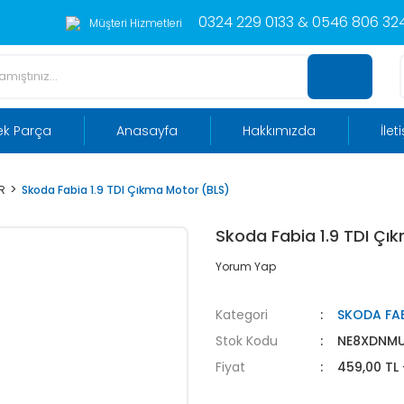
0324 229 0133 & 0546 806 324
Müşteri Hizmetleri
ek Parça
Anasayfa
Hakkımızda
İlet
R
Skoda Fabia 1.9 TDI Çıkma Motor (BLS)
Skoda Fabia 1.9 TDI Çı
Yorum Yap
Kategori
SKODA FA
Stok Kodu
NE8XDNM
Fiyat
459,00 TL