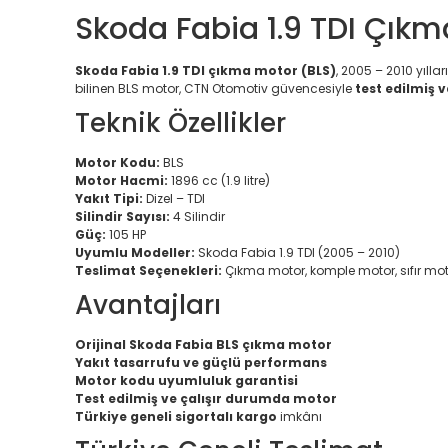
Skoda Fabia 1.9 TDI Çıkm
Skoda Fabia 1.9 TDI çıkma motor (BLS)
, 2005 – 2010 yılla
bilinen BLS motor, CTN Otomotiv güvencesiyle
test edilmiş v
Teknik Özellikler
Motor Kodu:
BLS
Motor Hacmi:
1896 cc (1.9 litre)
Yakıt Tipi:
Dizel – TDI
Silindir Sayısı:
4 Silindir
Güç:
105 HP
Uyumlu Modeller:
Skoda Fabia 1.9 TDI (2005 – 2010)
Teslimat Seçenekleri:
Çıkma motor, komple motor, sıfır mot
Avantajları
Orijinal Skoda Fabia BLS çıkma motor
Yakıt tasarrufu ve güçlü performans
Motor kodu uyumluluk garantisi
Test edilmiş ve çalışır durumda motor
Türkiye geneli sigortalı kargo
imkânı