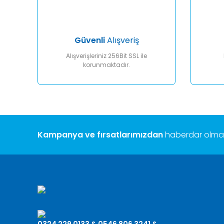
Ürün fiyatı diğer sitelerden daha pahalı.
Bu ürüne benzer farklı alternatifler olmalı.
Güvenli
Alışveriş
Alışverişleriniz 256Bit SSL ile
korunmaktadır.
Kampanya ve fırsatlarımızdan
haberdar olmak 