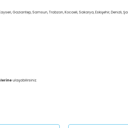
ayseri, Gaziantep, Samsun, Trabzon, Kocaeli, Sakarya, Eskişehir, Denizli, Şan
lerine
ulaşabilirsiniz.
er konularda yetersiz gördüğünüz noktaları öneri formunu kullanarak tar
Bu ürüne ilk yorumu siz yapın!
Yorum Yaz