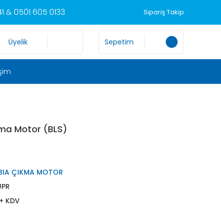
1 & 0501 605 0133
Sipariş Takip
Üyelik
Sepetim
işim
kma Motor (BLS)
BIA ÇIKMA MOTOR
UPR
 + KDV