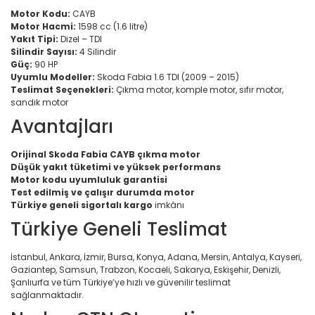
Motor Kodu:
CAYB
Motor Hacmi:
1598 cc (1.6 litre)
Yakıt Tipi:
Dizel – TDI
Silindir Sayısı:
4 Silindir
Güç:
90 HP
Uyumlu Modeller:
Skoda Fabia 1.6 TDI (2009 – 2015)
Teslimat Seçenekleri:
Çıkma motor, komple motor, sıfır motor,
sandık motor
Avantajları
Orijinal Skoda Fabia CAYB çıkma motor
Düşük yakıt tüketimi ve yüksek performans
Motor kodu uyumluluk garantisi
Test edilmiş ve çalışır durumda motor
Türkiye geneli sigortalı kargo
imkânı
Türkiye Geneli Teslimat
İstanbul, Ankara, İzmir, Bursa, Konya, Adana, Mersin, Antalya, Kayseri,
Gaziantep, Samsun, Trabzon, Kocaeli, Sakarya, Eskişehir, Denizli,
Şanlıurfa ve tüm Türkiye’ye hızlı ve güvenilir teslimat
sağlanmaktadır.