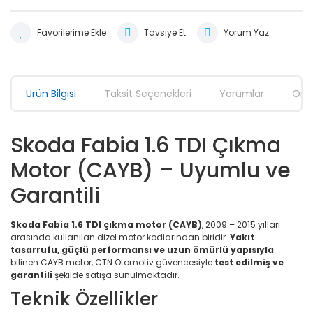
Tavsiye Et
Yorum Yaz
Ürün Bilgisi
Taksit Seçenekleri
Yorumlar
Öner
Skoda Fabia 1.6 TDI Çıkma
Motor (CAYB) – Uyumlu ve
Garantili
Skoda Fabia 1.6 TDI çıkma motor (CAYB)
, 2009 – 2015 yılları
arasında kullanılan dizel motor kodlarından biridir.
Yakıt
tasarrufu, güçlü performansı ve uzun ömürlü yapısıyla
bilinen CAYB motor, CTN Otomotiv güvencesiyle
test edilmiş ve
garantili
şekilde satışa sunulmaktadır.
Teknik Özellikler