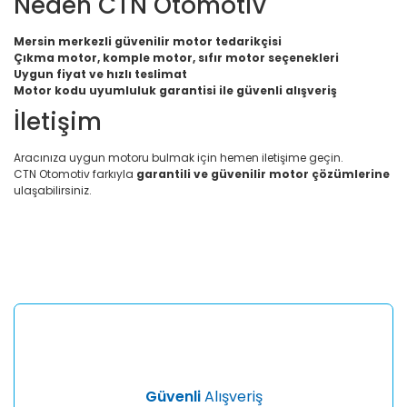
Neden CTN Otomotiv
Mersin merkezli güvenilir motor tedarikçisi
Çıkma motor, komple motor, sıfır motor seçenekleri
Uygun fiyat ve hızlı teslimat
Motor kodu uyumluluk garantisi ile güvenli alışveriş
İletişim
Aracınıza uygun motoru bulmak için hemen iletişime geçin.
CTN Otomotiv farkıyla
garantili ve güvenilir motor çözümlerine
ulaşabilirsiniz.
Bu ürünün fiyat bilgisi, resim, ürün açıklamalarında ve diğer
konularda yetersiz gördüğünüz noktaları öneri formunu
Bu ürüne ilk yorumu siz yapın!
kullanarak tarafımıza iletebilirsiniz.
Görüş ve önerileriniz için teşekkür ederiz.
Yorum Yaz
Ürün resmi kalitesiz, bozuk veya görüntülenemiyor.
Ürün açıklamasında eksik bilgiler bulunuyor.
Ürün bilgilerinde hatalar bulunuyor.
Ürün fiyatı diğer sitelerden daha pahalı.
Güvenli
Alışveriş