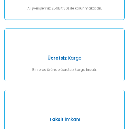
Bu ürüne benzer farklı alternatifler olmalı.
Alışverişleriniz 256Bit SSL ile korunmaktadır.
Gönder
Ücretsiz
Kargo
Binlerce üründe ücretsiz kargo fırsatı.
Taksit
İmkanı