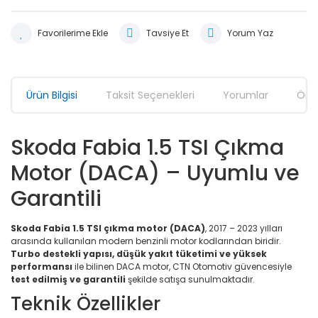
Tavsiye Et
Yorum Yaz
Ürün Bilgisi
Taksit Seçenekleri
Yorumlar
Öner
Skoda Fabia 1.5 TSI Çıkma
Motor (DACA) – Uyumlu ve
Garantili
Skoda Fabia 1.5 TSI çıkma motor (DACA)
, 2017 – 2023 yılları
arasında kullanılan modern benzinli motor kodlarından biridir.
Turbo destekli yapısı, düşük yakıt tüketimi ve yüksek
performansı
ile bilinen DACA motor, CTN Otomotiv güvencesiyle
test edilmiş ve garantili
şekilde satışa sunulmaktadır.
Teknik Özellikler