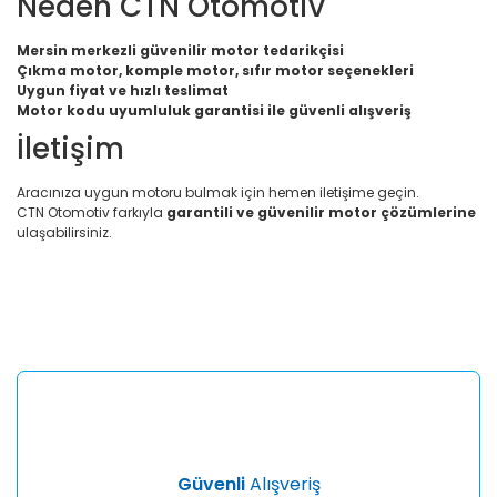
Neden CTN Otomotiv
Mersin merkezli güvenilir motor tedarikçisi
Çıkma motor, komple motor, sıfır motor seçenekleri
Uygun fiyat ve hızlı teslimat
Motor kodu uyumluluk garantisi ile güvenli alışveriş
İletişim
Aracınıza uygun motoru bulmak için hemen iletişime geçin.
CTN Otomotiv farkıyla
garantili ve güvenilir motor çözümlerine
ulaşabilirsiniz.
Bu ürünün fiyat bilgisi, resim, ürün açıklamalarında ve diğer
konularda yetersiz gördüğünüz noktaları öneri formunu
Bu ürüne ilk yorumu siz yapın!
kullanarak tarafımıza iletebilirsiniz.
Görüş ve önerileriniz için teşekkür ederiz.
Yorum Yaz
Ürün resmi kalitesiz, bozuk veya görüntülenemiyor.
Ürün açıklamasında eksik bilgiler bulunuyor.
Ürün bilgilerinde hatalar bulunuyor.
Ürün fiyatı diğer sitelerden daha pahalı.
Güvenli
Alışveriş