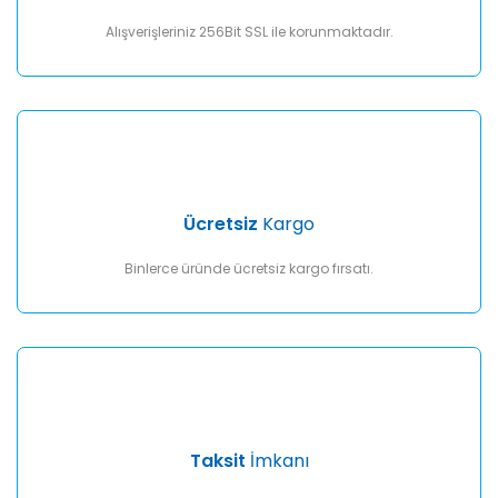
Bu ürüne benzer farklı alternatifler olmalı.
Alışverişleriniz 256Bit SSL ile korunmaktadır.
Gönder
Ücretsiz
Kargo
Binlerce üründe ücretsiz kargo fırsatı.
Taksit
İmkanı