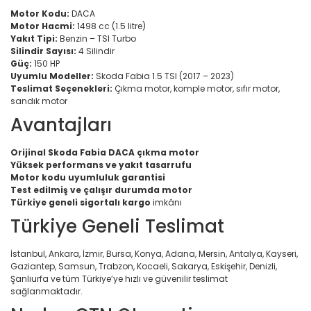
Motor Kodu:
DACA
Motor Hacmi:
1498 cc (1.5 litre)
Yakıt Tipi:
Benzin – TSI Turbo
Silindir Sayısı:
4 Silindir
Güç:
150 HP
Uyumlu Modeller:
Skoda Fabia 1.5 TSI (2017 – 2023)
Teslimat Seçenekleri:
Çıkma motor, komple motor, sıfır motor,
sandık motor
Avantajları
Orijinal Skoda Fabia DACA çıkma motor
Yüksek performans ve yakıt tasarrufu
Motor kodu uyumluluk garantisi
Test edilmiş ve çalışır durumda motor
Türkiye geneli sigortalı kargo
imkânı
Türkiye Geneli Teslimat
İstanbul, Ankara, İzmir, Bursa, Konya, Adana, Mersin, Antalya, Kayseri,
Gaziantep, Samsun, Trabzon, Kocaeli, Sakarya, Eskişehir, Denizli,
Şanlıurfa ve tüm Türkiye’ye hızlı ve güvenilir teslimat
sağlanmaktadır.