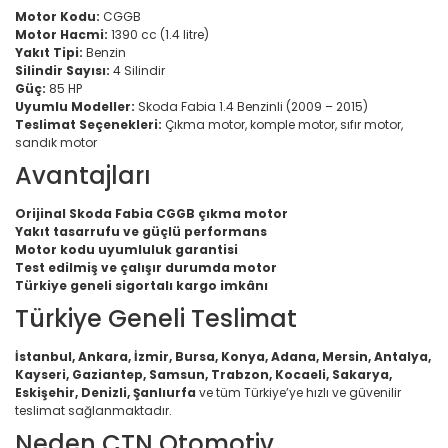
Motor Kodu:
CGGB
Motor Hacmi:
1390 cc (1.4 litre)
Yakıt Tipi:
Benzin
Silindir Sayısı:
4 Silindir
Güç:
85 HP
Uyumlu Modeller:
Skoda Fabia 1.4 Benzinli (2009 – 2015)
Teslimat Seçenekleri:
Çıkma motor, komple motor, sıfır motor,
sandık motor
Avantajları
Orijinal Skoda Fabia CGGB çıkma motor
Yakıt tasarrufu ve güçlü performans
Motor kodu uyumluluk garantisi
Test edilmiş ve çalışır durumda motor
Türkiye geneli sigortalı kargo imkânı
Türkiye Geneli Teslimat
İstanbul, Ankara, İzmir, Bursa, Konya, Adana, Mersin, Antalya,
Kayseri, Gaziantep, Samsun, Trabzon, Kocaeli, Sakarya,
Eskişehir, Denizli, Şanlıurfa
ve tüm Türkiye’ye hızlı ve güvenilir
teslimat sağlanmaktadır.
Neden CTN Otomotiv