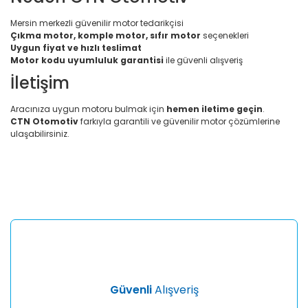
Mersin merkezli güvenilir motor tedarikçisi
Çıkma motor, komple motor, sıfır motor
seçenekleri
Uygun fiyat ve hızlı teslimat
Motor kodu uyumluluk garantisi
ile güvenli alışveriş
İletişim
Aracınıza uygun motoru bulmak için
hemen iletime geçin
.
CTN Otomotiv
farkıyla garantili ve güvenilir motor çözümlerine
ulaşabilirsiniz.
Bu ürünün fiyat bilgisi, resim, ürün açıklamalarında ve diğer
konularda yetersiz gördüğünüz noktaları öneri formunu
Bu ürüne ilk yorumu siz yapın!
kullanarak tarafımıza iletebilirsiniz.
Görüş ve önerileriniz için teşekkür ederiz.
Yorum Yaz
Ürün resmi kalitesiz, bozuk veya görüntülenemiyor.
Ürün açıklamasında eksik bilgiler bulunuyor.
Ürün bilgilerinde hatalar bulunuyor.
Ürün fiyatı diğer sitelerden daha pahalı.
Güvenli
Alışveriş
Bu ürüne benzer farklı alternatifler olmalı.