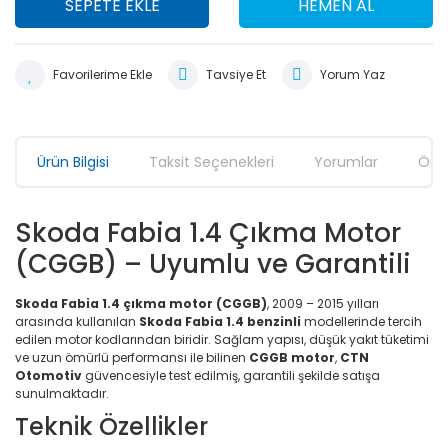
SEPETE EKLE
HEMEN AL
Tavsiye Et
Yorum Yaz
Ürün Bilgisi
Taksit Seçenekleri
Yorumlar
Öner
Skoda Fabia 1.4 Çıkma Motor
(CGGB) – Uyumlu ve Garantili
Skoda Fabia 1.4 çıkma motor (CGGB)
, 2009 – 2015 yılları
arasında kullanılan
Skoda Fabia 1.4 benzinli
modellerinde tercih
edilen motor kodlarından biridir. Sağlam yapısı, düşük yakıt tüketimi
ve uzun ömürlü performansı ile bilinen
CGGB motor
,
CTN
Otomotiv
güvencesiyle test edilmiş, garantili şekilde satışa
sunulmaktadır.
Teknik Özellikler