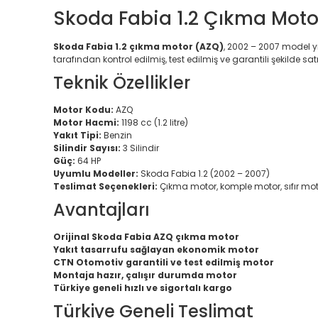
Skoda Fabia 1.2 Çıkma Motor 
Skoda Fabia 1.2 çıkma motor (AZQ)
, 2002 – 2007 model yı
tarafından kontrol edilmiş, test edilmiş ve garantili şekilde s
Teknik Özellikler
Motor Kodu:
AZQ
Motor Hacmi:
1198 cc (1.2 litre)
Yakıt Tipi:
Benzin
Silindir Sayısı:
3 Silindir
Güç:
64 HP
Uyumlu Modeller:
Skoda Fabia 1.2 (2002 – 2007)
Teslimat Seçenekleri:
Çıkma motor, komple motor, sıfır mot
Avantajları
Orijinal Skoda Fabia AZQ çıkma motor
Yakıt tasarrufu sağlayan ekonomik motor
CTN Otomotiv garantili ve test edilmiş motor
Montaja hazır, çalışır durumda motor
Türkiye geneli hızlı ve sigortalı kargo
Türkiye Geneli Teslimat