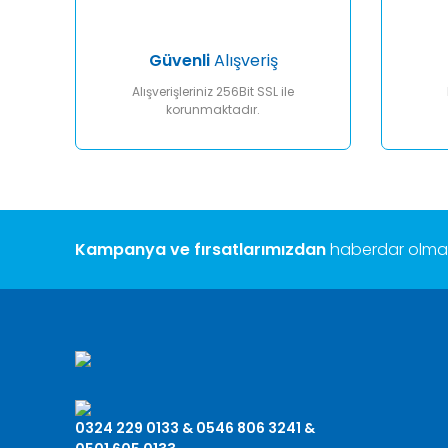
Bu ürüne benzer farklı alternatifler olmalı.
Güvenli
Alışveriş
Alışverişleriniz 256Bit SSL ile
korunmaktadır.
Kampanya ve fırsatlarımızdan
haberdar olmak 
0324 229 0133 & 0546 806 3241 &