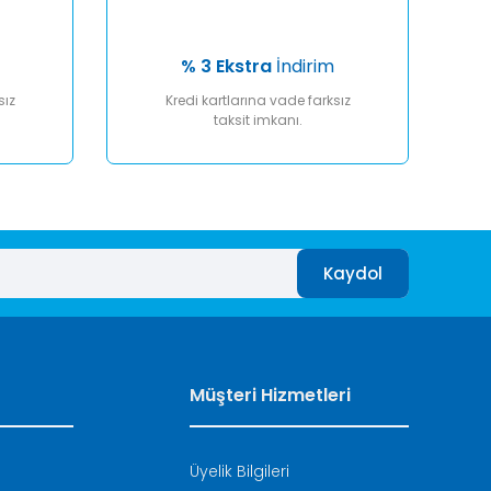
% 3 Ekstra
İndirim
sız
Kredi kartlarına vade farksız
taksit imkanı.
Kaydol
Müşteri Hizmetleri
Üyelik Bilgileri