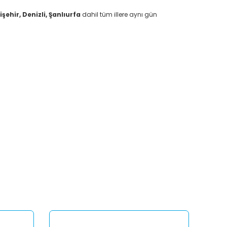
ehir, Denizli, Şanlıurfa
dahil tüm illere aynı gün
afımıza iletebilirsiniz.