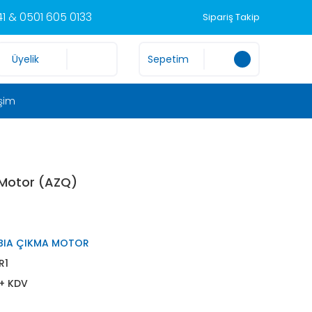
1 & 0501 605 0133
Sipariş Takip
Üyelik
Sepetim
işim
 Motor (AZQ)
BIA ÇIKMA MOTOR
R1
 + KDV