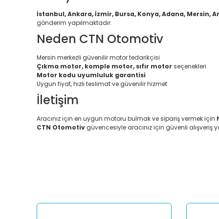
İstanbul, Ankara, İzmir, Bursa, Konya, Adana, Mersin, A
gönderim yapılmaktadır.
Neden CTN Otomotiv
Mersin merkezli güvenilir motor tedarikçisi
Çıkma motor, komple motor, sıfır motor
seçenekleri
Motor kodu uyumluluk garantisi
Uygun fiyat, hızlı teslimat ve güvenilir hizmet
İletişim
Aracınız için en uygun motoru bulmak ve sipariş vermek için
CTN Otomotiv
güvencesiyle aracınız için güvenli alışveriş y
Bu ürünün fiyat bilgisi, resim, ürün açıklamalarında ve diğ
Görüş ve önerileriniz için teşekkür ederiz.
Ürün resmi kalitesiz, bozuk veya görüntülenemiyor.
Ürün açıklamasında eksik bilgiler bulunuyor.
Ürün bilgilerinde hatalar bulunuyor.
Ürün fiyatı diğer sitelerden daha pahalı.