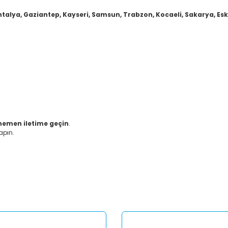
ntalya, Gaziantep, Kayseri, Samsun, Trabzon, Kocaeli, Sakarya, Eskiş
hemen iletime geçin
.
apın.
er konularda yetersiz gördüğünüz noktaları öneri formunu kullanarak tar
Bu ürüne ilk yorumu siz yapın!
Yorum Yaz