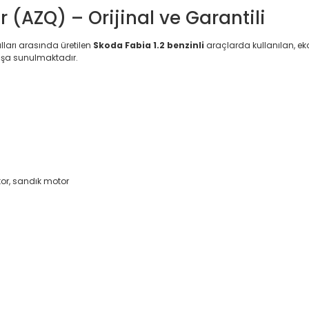
(AZQ) – Orijinal ve Garantili
lları arasında üretilen
Skoda Fabia 1.2 benzinli
araçlarda kullanılan, ek
atışa sunulmaktadır.
or, sandık motor