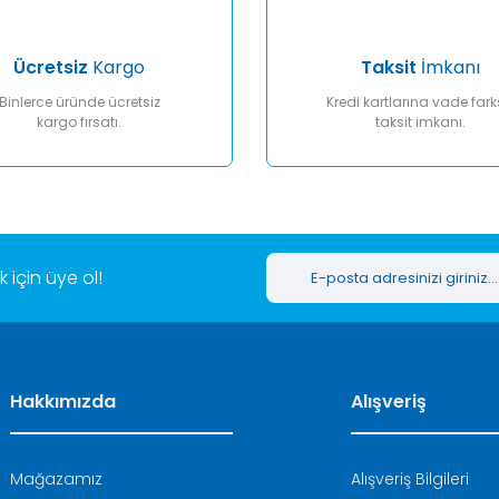
Ücretsiz
Kargo
Taksit
İmkanı
Binlerce üründe ücretsiz
Kredi kartlarına vade fark
kargo fırsatı.
taksit imkanı.
Gönder
için üye ol!
Hakkımızda
Alışveriş
Mağazamız
Alışveriş Bilgileri