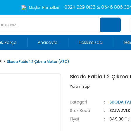
0324 229 0133 & 0546 806 324
Müşteri Hizmetleri
ek Parça
Anasayfa
Hakkımızda
İlet
R
Skoda Fabia 1.2 Çıkma Motor (AZQ)
Skoda Fabia 1.2 Çıkma
Yorum Yap
Kategori
SKODA FA
Stok Kodu
SZJW2VLK
Fiyat
349,00 TL