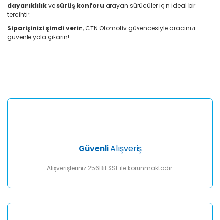
dayanıklılık
ve
sürüş konforu
arayan sürücüler için ideal bir
tercihtir.
Siparişinizi şimdi verin
, CTN Otomotiv güvencesiyle aracınızı
güvenle yola çıkarın!
Bu ürünün fiyat bilgisi, resim, ürün açıklamalarında ve diğer
konularda yetersiz gördüğünüz noktaları öneri formunu
Bu ürüne ilk yorumu siz yapın!
kullanarak tarafımıza iletebilirsiniz.
Görüş ve önerileriniz için teşekkür ederiz.
Yorum Yaz
Ürün resmi kalitesiz, bozuk veya görüntülenemiyor.
Ürün açıklamasında eksik bilgiler bulunuyor.
Ürün bilgilerinde hatalar bulunuyor.
Ürün fiyatı diğer sitelerden daha pahalı.
Güvenli
Alışveriş
Bu ürüne benzer farklı alternatifler olmalı.
Alışverişleriniz 256Bit SSL ile korunmaktadır.