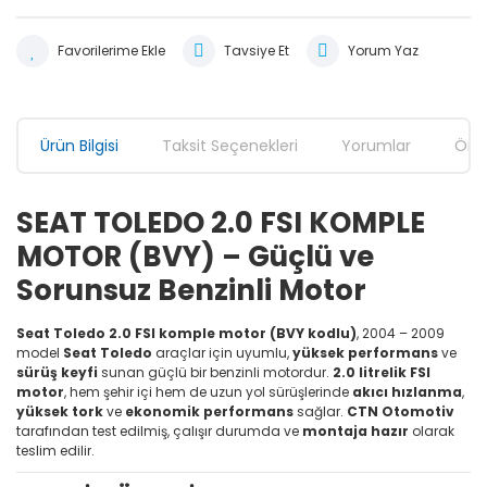
Tavsiye Et
Yorum Yaz
Ürün Bilgisi
Taksit Seçenekleri
Yorumlar
Öner
SEAT TOLEDO 2.0 FSI KOMPLE
MOTOR (BVY) – Güçlü ve
Sorunsuz Benzinli Motor
Seat Toledo 2.0 FSI komple motor (BVY kodlu)
, 2004 – 2009
model
Seat Toledo
araçlar için uyumlu,
yüksek performans
ve
sürüş keyfi
sunan güçlü bir benzinli motordur.
2.0 litrelik FSI
motor
, hem şehir içi hem de uzun yol sürüşlerinde
akıcı hızlanma
,
yüksek tork
ve
ekonomik performans
sağlar.
CTN Otomotiv
tarafından test edilmiş, çalışır durumda ve
montaja hazır
olarak
teslim edilir.