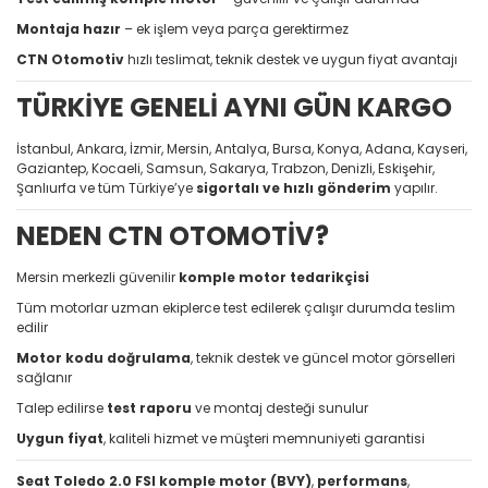
Montaja hazır
– ek işlem veya parça gerektirmez
CTN Otomotiv
hızlı teslimat, teknik destek ve uygun fiyat avantajı
TÜRKİYE GENELİ AYNI GÜN KARGO
İstanbul, Ankara, İzmir, Mersin, Antalya, Bursa, Konya, Adana, Kayseri,
Gaziantep, Kocaeli, Samsun, Sakarya, Trabzon, Denizli, Eskişehir,
Şanlıurfa ve tüm Türkiye’ye
sigortalı ve hızlı gönderim
yapılır.
NEDEN CTN OTOMOTİV?
Mersin merkezli güvenilir
komple motor tedarikçisi
Tüm motorlar uzman ekiplerce test edilerek çalışır durumda teslim
edilir
Motor kodu doğrulama
, teknik destek ve güncel motor görselleri
sağlanır
Talep edilirse
test raporu
ve montaj desteği sunulur
Uygun fiyat
, kaliteli hizmet ve müşteri memnuniyeti garantisi
Seat Toledo 2.0 FSI komple motor (BVY)
,
performans
,