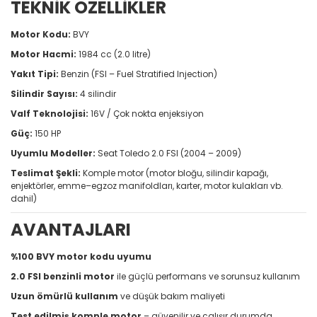
TEKNİK ÖZELLİKLER
Motor Kodu:
BVY
Motor Hacmi:
1984 cc (2.0 litre)
Yakıt Tipi:
Benzin (FSI – Fuel Stratified Injection)
Silindir Sayısı:
4 silindir
Valf Teknolojisi:
16V / Çok nokta enjeksiyon
Güç:
150 HP
Uyumlu Modeller:
Seat Toledo 2.0 FSI (2004 – 2009)
Teslimat Şekli:
Komple motor (motor bloğu, silindir kapağı,
enjektörler, emme–egzoz manifoldları, karter, motor kulakları vb.
dahil)
AVANTAJLARI
%100 BVY motor kodu uyumu
2.0 FSI benzinli motor
ile güçlü performans ve sorunsuz kullanım
Uzun ömürlü kullanım
ve düşük bakım maliyeti
Test edilmiş komple motor
– güvenilir ve çalışır durumda