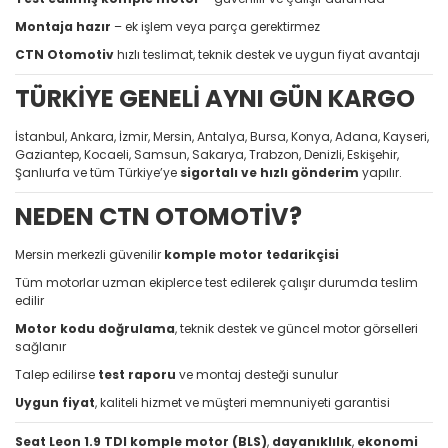
Montaja hazır
– ek işlem veya parça gerektirmez
CTN Otomotiv
hızlı teslimat, teknik destek ve uygun fiyat avantajı
TÜRKİYE GENELİ AYNI GÜN KARGO
İstanbul, Ankara, İzmir, Mersin, Antalya, Bursa, Konya, Adana, Kayseri,
Gaziantep, Kocaeli, Samsun, Sakarya, Trabzon, Denizli, Eskişehir,
Şanlıurfa ve tüm Türkiye’ye
sigortalı ve hızlı gönderim
yapılır.
NEDEN CTN OTOMOTİV?
Mersin merkezli güvenilir
komple motor tedarikçisi
Tüm motorlar uzman ekiplerce test edilerek çalışır durumda teslim
edilir
Motor kodu doğrulama
, teknik destek ve güncel motor görselleri
sağlanır
Talep edilirse
test raporu
ve montaj desteği sunulur
Uygun fiyat
, kaliteli hizmet ve müşteri memnuniyeti garantisi
Seat Leon 1.9 TDI komple motor (BLS)
,
dayanıklılık
,
ekonomi