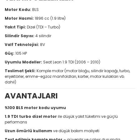
Motor Kodu:
BLS
Motor Hacmi:
1896 cc (1.9 litre)
Yakıt Tipi:
Dizel (TDI – Turbo)
Silindir Sayısı:
4 silindir
Valf Teknolojisi:
8V
Güç:
105 HP
Uyumlu Modeller:
Seat Leon 1.9 TDI (2006 – 2010)
Teslimat Şekli:
Komple motor (motor bloğu, silindir kapağı, turbo,
enjektörler, emme–egzoz manifoldları, karter, motor kulakları vb.
dahil)
AVANTAJLARI
%100 BLS motor kodu uyumu
1.9 TDI turbo dizel motor
ile düşük yakıt tüketimi ve güçlü
performans
Uzun ömürlü kullanım
ve düşük bakım maliyeti
Test edilmiş komple motor
– güvenilir ve çalışır durumda