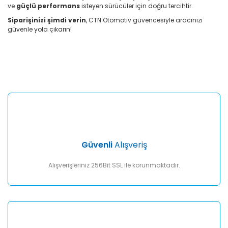
ve
güçlü performans
isteyen sürücüler için doğru tercihtir.
Siparişinizi şimdi verin
, CTN Otomotiv güvencesiyle aracınızı
güvenle yola çıkarın!
Bu ürünün fiyat bilgisi, resim, ürün açıklamalarında ve diğer
konularda yetersiz gördüğünüz noktaları öneri formunu
Bu ürüne ilk yorumu siz yapın!
kullanarak tarafımıza iletebilirsiniz.
Görüş ve önerileriniz için teşekkür ederiz.
Yorum Yaz
Ürün resmi kalitesiz, bozuk veya görüntülenemiyor.
Ürün açıklamasında eksik bilgiler bulunuyor.
Ürün bilgilerinde hatalar bulunuyor.
Ürün fiyatı diğer sitelerden daha pahalı.
Güvenli
Alışveriş
Bu ürüne benzer farklı alternatifler olmalı.
Alışverişleriniz 256Bit SSL ile korunmaktadır.
Gönder