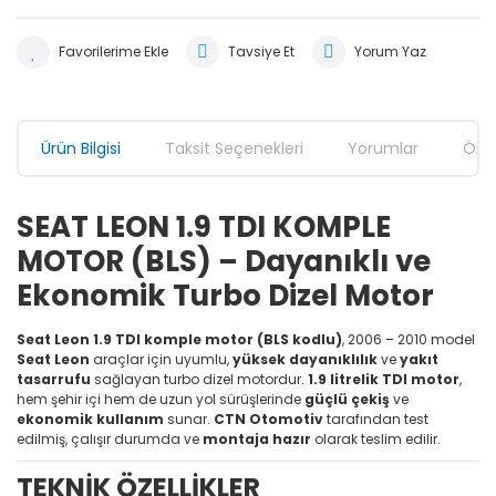
Tavsiye Et
Yorum Yaz
Ürün Bilgisi
Taksit Seçenekleri
Yorumlar
Öner
SEAT LEON 1.9 TDI KOMPLE
MOTOR (BLS) – Dayanıklı ve
Ekonomik Turbo Dizel Motor
Seat Leon 1.9 TDI komple motor (BLS kodlu)
, 2006 – 2010 model
Seat Leon
araçlar için uyumlu,
yüksek dayanıklılık
ve
yakıt
tasarrufu
sağlayan turbo dizel motordur.
1.9 litrelik TDI motor
,
hem şehir içi hem de uzun yol sürüşlerinde
güçlü çekiş
ve
ekonomik kullanım
sunar.
CTN Otomotiv
tarafından test
edilmiş, çalışır durumda ve
montaja hazır
olarak teslim edilir.
TEKNİK ÖZELLİKLER