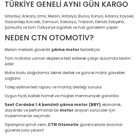
TÜRKİYE GENELİ AYNI GÜN KARGO
İstanbul, Ankara, İzmir, Mersin, Antalya, Bursa, Konya, Adana, Kayseri,
Gaziantep, Kocaeli, Samsun, Sakarya, Trabzon, Denizli, Eskişehir,
Şanlıurfa ve tüm Türkiye’ye sigortalı ve hızlı gönderim yapılır.
NEDEN CTN OTOMOTİV?
Mersin merkezli güvenilir
çıkma motor
tedarikçisi
Tüm motorlar uzman ekiplerce test edilerek çalışır durumda teslim
edilir
Motor kodu doğrulama, teknik destek ve güncel motor görselleri
sağlanır
Talep edilirse test raporu ve montaj desteği sunulur
Uygun fiyat, kaliteli hizmet ve müşteri memnuniyeti garantisi
Seat Cordoba 1.4 benzinli çıkma motor (BBY)
, ekonomik,
dayanıklı ve performanslı bir
motor
arayan sürücüler için
mükemmel bir seçimdir.
Siparişinizi şimdi verin,
CTN Otomotiv
güvencesiyle aracınızı
güvenle yola çıkarın!
Bu ürünün fiyat bilgisi, resim, ürün açıklamalarında ve diğer