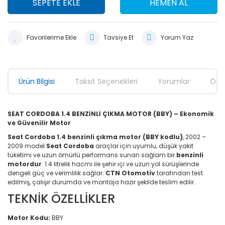
SEPETE EKLE
HEMEN AL
Tavsiye Et
Yorum Yaz
Ürün Bilgisi
Taksit Seçenekleri
Yorumlar
Öner
SEAT CORDOBA 1.4 BENZİNLİ ÇIKMA MOTOR (BBY) – Ekonomik
ve Güvenilir Motor
Seat Cordoba 1.4 benzinli çıkma motor (BBY kodlu)
, 2002 –
2009 model
Seat Cordoba
araçlar için uyumlu, düşük yakıt
tüketimi ve uzun ömürlü performans sunan sağlam bir
benzinli
motordur
. 1.4 litrelik hacmi ile şehir içi ve uzun yol sürüşlerinde
dengeli güç ve verimlilik sağlar.
CTN Otomotiv
tarafından test
edilmiş, çalışır durumda ve montaja hazır şekilde teslim edilir.
TEKNİK ÖZELLİKLER
Motor Kodu:
BBY