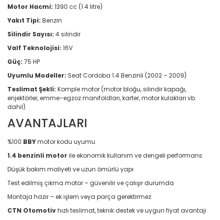
Motor Hacmi:
1390 cc (1.4 litre)
Yakıt Tipi:
Benzin
Silindir Sayısı:
4 silindir
Valf Teknolojisi:
16V
Güç:
75 HP
Uyumlu Modeller:
Seat Cordoba 1.4 Benzinli (2002 – 2009)
Teslimat Şekli:
Komple motor (motor bloğu, silindir kapağı,
enjektörler, emme–egzoz manifoldları, karter, motor kulakları vb.
dahil)
AVANTAJLARI
%100
BBY
motor kodu uyumu
1.4 benzinli motor
ile ekonomik kullanım ve dengeli performans
Düşük bakım maliyeti ve uzun ömürlü yapı
Test edilmiş çıkma motor – güvenilir ve çalışır durumda
Montaja hazır – ek işlem veya parça gerektirmez
CTN Otomotiv
hızlı teslimat, teknik destek ve uygun fiyat avantajı