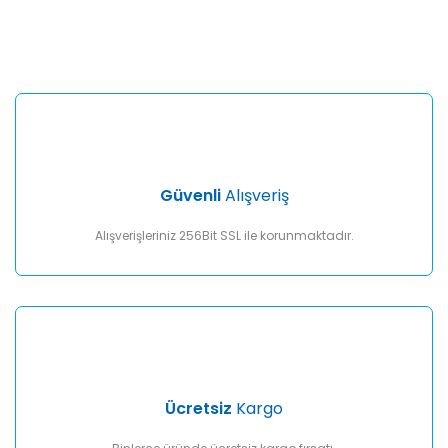
konularda yetersiz gördüğünüz noktaları öneri formunu
Bu ürüne ilk yorumu siz yapın!
kullanarak tarafımıza iletebilirsiniz.
Görüş ve önerileriniz için teşekkür ederiz.
Yorum Yaz
Ürün resmi kalitesiz, bozuk veya görüntülenemiyor.
Ürün açıklamasında eksik bilgiler bulunuyor.
Ürün bilgilerinde hatalar bulunuyor.
Ürün fiyatı diğer sitelerden daha pahalı.
Güvenli
Alışveriş
Bu ürüne benzer farklı alternatifler olmalı.
Alışverişleriniz 256Bit SSL ile korunmaktadır.
Gönder
Ücretsiz
Kargo