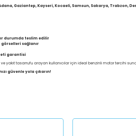
 Adana, Gaziantep, Kayseri, Kocaeli, Samsun, Sakarya, Trabzon, Deniz
ır durumda teslim edilir
görselleri sağlanır
eti garantisi
ve yakıt tasarrufu arayan kullanıcılar için ideal benzinli motor tercihi suna
nızı güvenle yola çıkarın!
er konularda yetersiz gördüğünüz noktaları öneri formunu kullanarak tar
Bu ürüne ilk yorumu siz yapın!
Yorum Yaz