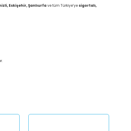
li, Eskişehir, Şanlıurfa
ve tüm Türkiye’ye
sigortalı,
r.
afımıza iletebilirsiniz.