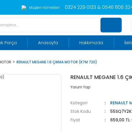
0324 229 0133 & 0546 806 324
Müşteri Hizmetleri
ek Parça
Anasayfa
Hakkımızda
İlet
 MOTOR
RENAULT MEGANE 1.6 ÇIKMA MOTOR (K7M 720)
RENAULT MEGANE 1.6 Ç
Yorum Yap
Kategori
RENAULT 
Stok Kodu
55SQ7Y2
Fiyat
659,00 TL