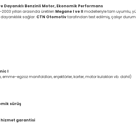
e Dayanıklı Benzinli Motor, Ekonomik Performans
9–2003 yılları arasında üretilen
Megane I ve II
modelleriyle tam uyumlu, y
 dayanıklılık sağlar.
CTN Otomotiv
tarafından test edilmiş, çalışır duru
nic I
, emme–egzoz manifoldları, enjektörler, karter, motor kulakları vb. dahil)
nomik sürüş
r hizmet garantisi