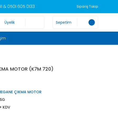
1 & 0501 605 0133
Sipariş Takip
Üyelik
Sepetim
işim
IKMA MOTOR (K7M 720)
MEGANE ÇIKMA MOTOR
KSG
 + KDV