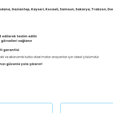
 Adana, Gaziantep, Kayseri, Kocaeli, Samsun, Sakarya, Trabzon, Deniz
 edilerek teslim edilir
görselleri sağlanır
ti garantisi
ıklı ve ekonomik turbo dizel motor arayanlar için ideal çözümdür.
nızı güvenle yola çıkarın!
er konularda yetersiz gördüğünüz noktaları öneri formunu kullanarak tar
Bu ürüne ilk yorumu siz yapın!
Yorum Yaz