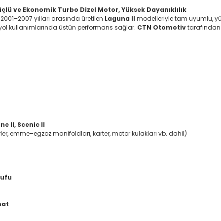
lü ve Ekonomik Turbo Dizel Motor, Yüksek Dayanıklılık
, 2001–2007 yılları arasında üretilen
Laguna II
modelleriyle tam uyumlu, yük
un yol kullanımlarında üstün performans sağlar.
CTN Otomotiv
tarafından t
 II, Scenic II
rler, emme–egzoz manifoldları, karter, motor kulakları vb. dahil)
rufu
mat