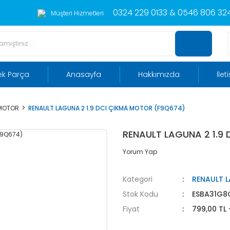
0324 229 0133 & 0546 806 324
Müşteri Hizmetleri
ek Parça
Anasayfa
Hakkımızda
İlet
 MOTOR
RENAULT LAGUNA 2 1.9 DCI ÇIKMA MOTOR (F9Q674)
RENAULT LAGUNA 2 1.9
Yorum Yap
Kategori
RENAULT 
Stok Kodu
ESBA31G8
Fiyat
799,00 TL