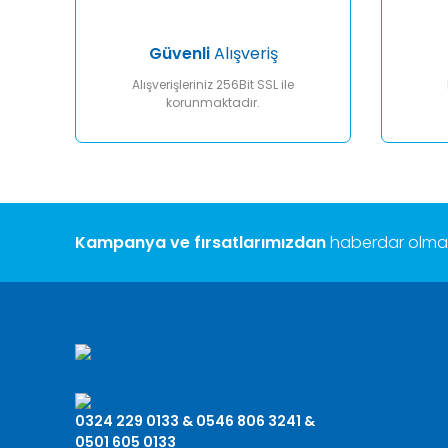
Bu ürüne benzer farklı alternatifler olmalı.
Güvenli
Alışveriş
Alışverişleriniz 256Bit SSL ile
korunmaktadır.
Kampanya ve fırsatlarımızdan
haberdar olmak 
0324 229 0133 & 0546 806 3241 &
0501 605 0133