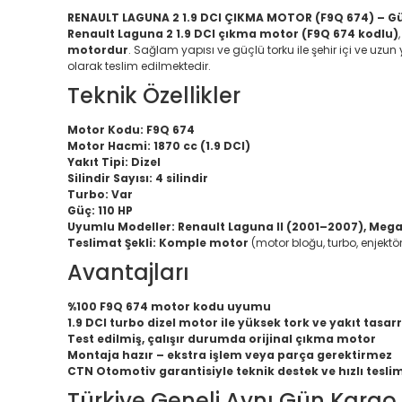
RENAULT LAGUNA 2 1.9 DCI ÇIKMA MOTOR (F9Q 674) – Güç
Renault Laguna 2 1.9 DCI çıkma motor (F9Q 674 kodlu)
motordur
. Sağlam yapısı ve güçlü torku ile şehir içi ve uz
olarak teslim edilmektedir.
Teknik Özellikler
Motor Kodu:
F9Q 674
Motor Hacmi:
1870 cc (1.9 DCI)
Yakıt Tipi:
Dizel
Silindir Sayısı:
4 silindir
Turbo:
Var
Güç:
110 HP
Uyumlu Modeller:
Renault Laguna II (2001–2007), Megane
Teslimat Şekli:
Komple motor
(motor bloğu, turbo, enjektö
Avantajları
%100 F9Q 674 motor kodu uyumu
1.9 DCI turbo dizel motor ile yüksek tork ve yakıt tasar
Test edilmiş, çalışır durumda orijinal çıkma motor
Montaja hazır – ekstra işlem veya parça gerektirmez
CTN Otomotiv garantisiyle teknik destek ve hızlı tesli
Türkiye Geneli Aynı Gün Kargo