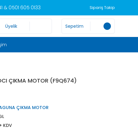
1 & 0501 605 0133
Sipariş Takip
Üyelik
Sepetim
işim
 DCI ÇIKMA MOTOR (F9Q674)
LAGUNA ÇIKMA MOTOR
GL
 + KDV