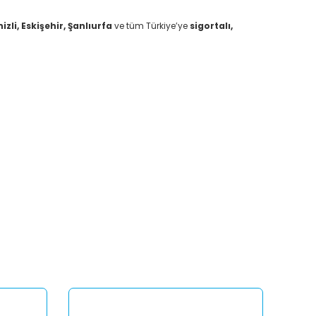
li, Eskişehir, Şanlıurfa
ve tüm Türkiye’ye
sigortalı,
afımıza iletebilirsiniz.