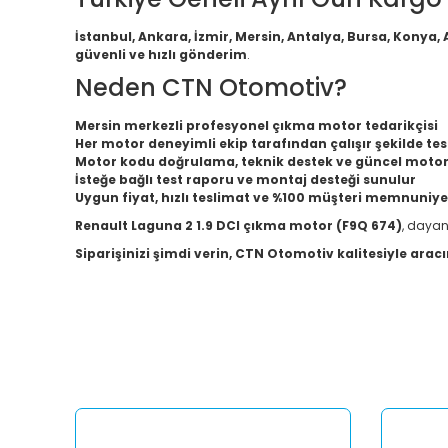
İstanbul, Ankara, İzmir, Mersin, Antalya, Bursa, Konya,
güvenli ve hızlı gönderim
.
Neden CTN Otomotiv?
Mersin merkezli profesyonel çıkma motor tedarikçisi
Her motor deneyimli ekip tarafından çalışır şekilde test
Motor kodu doğrulama, teknik destek ve güncel motor 
İsteğe bağlı test raporu ve montaj desteği sunulur
Uygun fiyat, hızlı teslimat ve %100 müşteri memnuniye
Renault Laguna 2 1.9 DCI çıkma motor (F9Q 674)
, dayan
Siparişinizi şimdi verin, CTN Otomotiv kalitesiyle aracı
Bu ürünün fiyat bilgisi, resim, ürün açıklamalarında ve diğ
Görüş ve önerileriniz için teşekkür ederiz.
Ürün resmi kalitesiz, bozuk veya görüntülenemiyor.
Ürün açıklamasında eksik bilgiler bulunuyor.
Ürün bilgilerinde hatalar bulunuyor.
Ürün fiyatı diğer sitelerden daha pahalı.