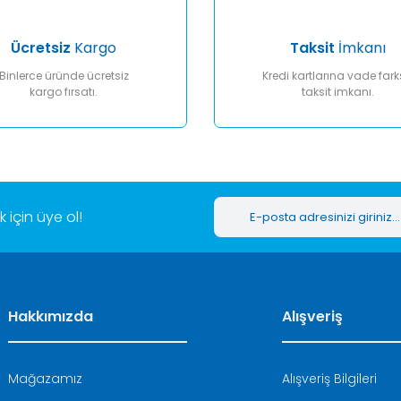
Ücretsiz
Kargo
Taksit
İmkanı
Binlerce üründe ücretsiz
Kredi kartlarına vade fark
kargo fırsatı.
taksit imkanı.
Gönder
için üye ol!
Hakkımızda
Alışveriş
Mağazamız
Alışveriş Bilgileri