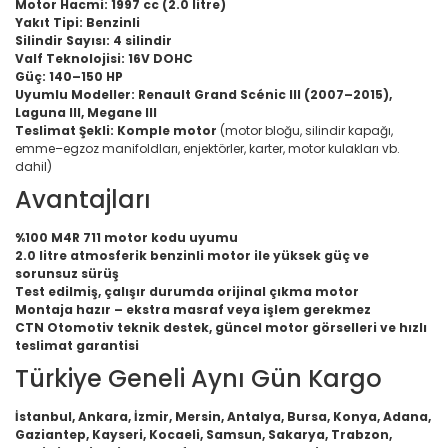
Motor Hacmi:
1997 cc (2.0 litre)
Yakıt Tipi:
Benzinli
Silindir Sayısı:
4 silindir
Valf Teknolojisi:
16V DOHC
Güç:
140–150 HP
Uyumlu Modeller:
Renault Grand Scénic III (2007–2015),
Laguna III, Megane III
Teslimat Şekli:
Komple motor
(motor bloğu, silindir kapağı,
emme–egzoz manifoldları, enjektörler, karter, motor kulakları vb.
dahil)
Avantajları
%100 M4R 711 motor kodu uyumu
2.0 litre atmosferik benzinli motor ile yüksek güç ve
sorunsuz sürüş
Test edilmiş, çalışır durumda orijinal çıkma motor
Montaja hazır – ekstra masraf veya işlem gerekmez
CTN Otomotiv teknik destek, güncel motor görselleri ve hızlı
teslimat garantisi
Türkiye Geneli Aynı Gün Kargo
İstanbul, Ankara, İzmir, Mersin, Antalya, Bursa, Konya, Adana,
Gaziantep, Kayseri, Kocaeli, Samsun, Sakarya, Trabzon,