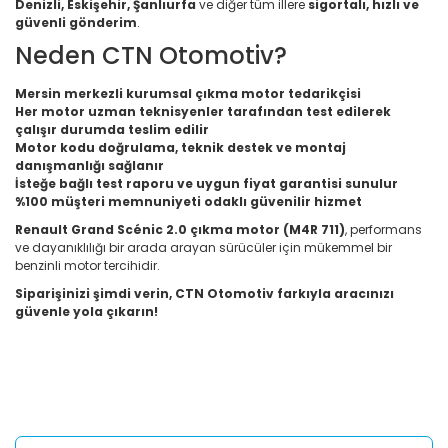
Denizli, Eskişehir, Şanlıurfa
ve diğer tüm illere
sigortalı, hızlı ve
güvenli gönderim
.
Neden CTN Otomotiv?
Mersin merkezli kurumsal çıkma motor tedarikçisi
Her motor uzman teknisyenler tarafından test edilerek
çalışır durumda teslim edilir
Motor kodu doğrulama, teknik destek ve montaj
danışmanlığı sağlanır
İsteğe bağlı test raporu ve uygun fiyat garantisi sunulur
%100 müşteri memnuniyeti odaklı güvenilir hizmet
Renault Grand Scénic 2.0 çıkma motor (M4R 711)
, performans
ve dayanıklılığı bir arada arayan sürücüler için mükemmel bir
benzinli motor tercihidir.
Siparişinizi şimdi verin, CTN Otomotiv farkıyla aracınızı
güvenle yola çıkarın!
Bu ürünün fiyat bilgisi, resim, ürün açıklamalarında ve diğer
konularda yetersiz gördüğünüz noktaları öneri formunu
Bu ürüne ilk yorumu siz yapın!
kullanarak tarafımıza iletebilirsiniz.
Görüş ve önerileriniz için teşekkür ederiz.
Yorum Yaz
Ürün resmi kalitesiz, bozuk veya görüntülenemiyor.