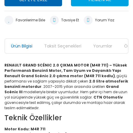
Tavsiye Et
Yorum Yaz
Ürün Bilgisi
Taksit Seçenekleri
Yorumlar
Öner
RENAULT GRAND SCÉNIC 2.0 ÇIKMA MOTOR (M4R 711) – Yüksek
Performanslı Benzinli Motor, Tam Uyum ve Dayanıklı Yapı
Renault Grand Scénic 2.0 çıkma motor (M4R 711 kodlu)
, güçlü
performansı ve sağlam yapısıyla dikkat çeken
2.0 litre atmosferik
benzinli motordur
. 2007–2015 yılları arasında üretilen
Grand
Scénic III
modelleriyle birebir uyumludur. Hem şehir içi hem de uzun
yol sürüşlerinde yüksek güç ve güvenilirlik sağlar.
CTN Otomotiv
güvencesiyle test edilmiş, çalışır durumda ve montaja hazır olarak
teslim edilmektedir.
Teknik Özellikler
Motor Kodu:
M4R 711