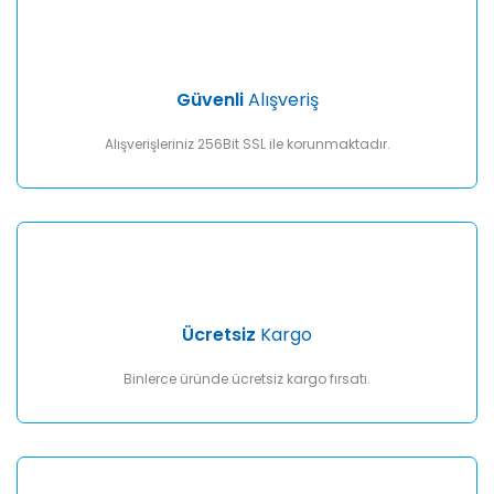
Ürün açıklamasında eksik bilgiler bulunuyor.
Ürün bilgilerinde hatalar bulunuyor.
Ürün fiyatı diğer sitelerden daha pahalı.
Güvenli
Alışveriş
Bu ürüne benzer farklı alternatifler olmalı.
Alışverişleriniz 256Bit SSL ile korunmaktadır.
Gönder
Ücretsiz
Kargo
Binlerce üründe ücretsiz kargo fırsatı.