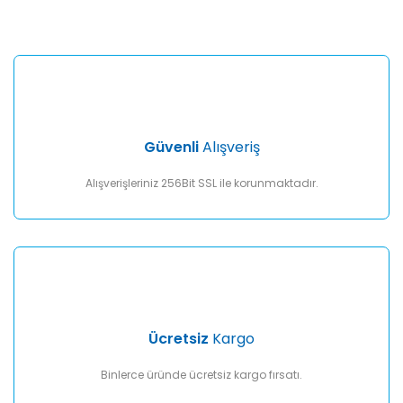
kullanarak tarafımıza iletebilirsiniz.
Görüş ve önerileriniz için teşekkür ederiz.
Yorum Yaz
Ürün resmi kalitesiz, bozuk veya görüntülenemiyor.
Ürün açıklamasında eksik bilgiler bulunuyor.
Ürün bilgilerinde hatalar bulunuyor.
Ürün fiyatı diğer sitelerden daha pahalı.
Güvenli
Alışveriş
Bu ürüne benzer farklı alternatifler olmalı.
Alışverişleriniz 256Bit SSL ile korunmaktadır.
Gönder
Ücretsiz
Kargo
Binlerce üründe ücretsiz kargo fırsatı.