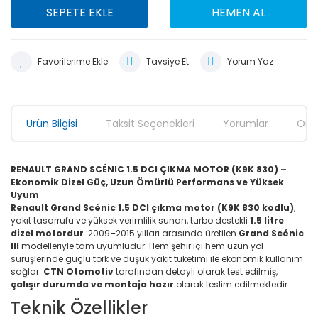
SEPETE EKLE
HEMEN AL
Tavsiye Et
Yorum Yaz
Ürün Bilgisi
Taksit Seçenekleri
Yorumlar
Öner
RENAULT GRAND SCÉNIC 1.5 DCI ÇIKMA MOTOR (K9K 830) –
Ekonomik Dizel Güç, Uzun Ömürlü Performans ve Yüksek
Uyum
Renault Grand Scénic 1.5 DCI çıkma motor (K9K 830 kodlu)
,
yakıt tasarrufu ve yüksek verimlilik sunan, turbo destekli
1.5 litre
dizel motordur
. 2009–2015 yılları arasında üretilen
Grand Scénic
III
modelleriyle tam uyumludur. Hem şehir içi hem uzun yol
sürüşlerinde güçlü tork ve düşük yakıt tüketimi ile ekonomik kullanım
sağlar.
CTN Otomotiv
tarafından detaylı olarak test edilmiş,
çalışır durumda ve montaja hazır
olarak teslim edilmektedir.
Teknik Özellikler