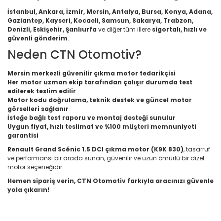
İstanbul, Ankara, İzmir, Mersin, Antalya, Bursa, Konya, Adana,
Gaziantep, Kayseri, Kocaeli, Samsun, Sakarya, Trabzon,
Denizli, Eskişehir, Şanlıurfa
ve diğer tüm illere
sigortalı, hızlı ve
güvenli gönderim
.
Neden CTN Otomotiv?
Mersin merkezli güvenilir çıkma motor tedarikçisi
Her motor uzman ekip tarafından çalışır durumda test
edilerek teslim edilir
Motor kodu doğrulama, teknik destek ve güncel motor
görselleri sağlanır
İsteğe bağlı test raporu ve montaj desteği sunulur
Uygun fiyat, hızlı teslimat ve %100 müşteri memnuniyeti
garantisi
Renault Grand Scénic 1.5 DCI çıkma motor (K9K 830)
, tasarruf
ve performansı bir arada sunan, güvenilir ve uzun ömürlü bir dizel
motor seçeneğidir.
Hemen sipariş verin, CTN Otomotiv farkıyla aracınızı güvenle
yola çıkarın!
Bu ürünün fiyat bilgisi, resim, ürün açıklamalarında ve diğer
konularda yetersiz gördüğünüz noktaları öneri formunu
Bu ürüne ilk yorumu siz yapın!