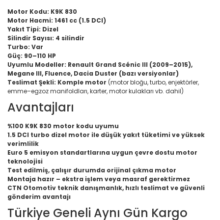
Motor Kodu:
K9K 830
Motor Hacmi:
1461 cc (1.5 DCI)
Yakıt Tipi:
Dizel
Silindir Sayısı:
4 silindir
Turbo:
Var
Güç:
90–110 HP
Uyumlu Modeller:
Renault Grand Scénic III (2009–2015),
Megane III, Fluence, Dacia Duster (bazı versiyonlar)
Teslimat Şekli:
Komple motor
(motor bloğu, turbo, enjektörler,
emme–egzoz manifoldları, karter, motor kulakları vb. dahil)
Avantajları
%100 K9K 830 motor kodu uyumu
1.5 DCI turbo dizel motor ile düşük yakıt tüketimi ve yüksek
verimlilik
Euro 5 emisyon standartlarına uygun çevre dostu motor
teknolojisi
Test edilmiş, çalışır durumda orijinal çıkma motor
Montaja hazır – ekstra işlem veya masraf gerektirmez
CTN Otomotiv teknik danışmanlık, hızlı teslimat ve güvenli
gönderim avantajı
Türkiye Geneli Aynı Gün Kargo