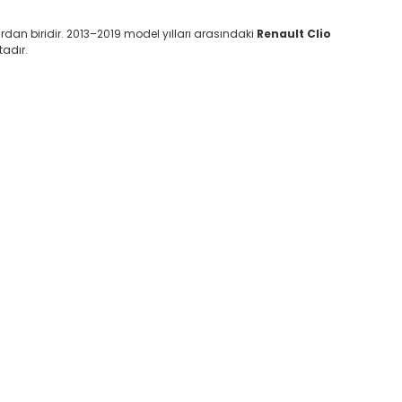
ardan biridir. 2013–2019 model yılları arasındaki
Renault Clio
adır.