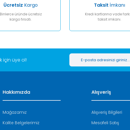
Ücretsiz
Kargo
Taksit
İmkanı
Binlerce üründe ücretsiz
Kredi kartlarına vade fark
kargo fırsatı.
taksit imkanı.
Gönder
için üye ol!
Hakkımızda
Alışveriş
Mağazamız
Alışveriş Bilgileri
Kalite Belgelerimiz
Mesafeli Satış