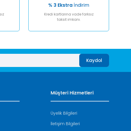
% 3 Ekstra
İndirim
sız
Kredi kartlarına vade farksız
taksit imkanı.
Kaydol
Müşteri Hizmetleri
Üyelik Bilgileri
İletişim Bilgileri