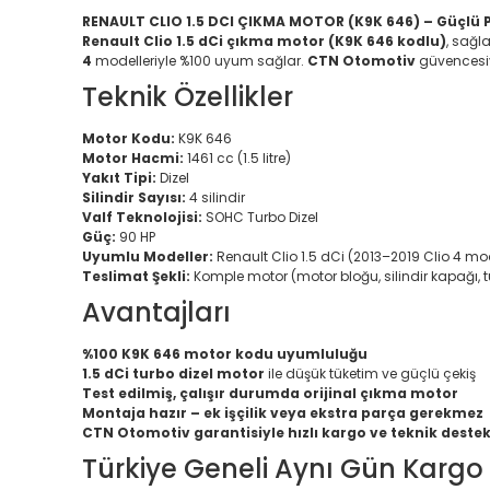
RENAULT CLIO 1.5 DCI ÇIKMA MOTOR (K9K 646) – Güçlü 
Renault Clio 1.5 dCi çıkma motor (K9K 646 kodlu)
, sağl
4
modelleriyle %100 uyum sağlar.
CTN Otomotiv
güvencesiy
Teknik Özellikler
Motor Kodu:
K9K 646
Motor Hacmi:
1461 cc (1.5 litre)
Yakıt Tipi:
Dizel
Silindir Sayısı:
4 silindir
Valf Teknolojisi:
SOHC Turbo Dizel
Güç:
90 HP
Uyumlu Modeller:
Renault Clio 1.5 dCi (2013–2019 Clio 4 mod
Teslimat Şekli:
Komple motor (motor bloğu, silindir kapağı, t
Avantajları
%100 K9K 646 motor kodu uyumluluğu
1.5 dCi turbo dizel motor
ile düşük tüketim ve güçlü çekiş
Test edilmiş, çalışır durumda orijinal çıkma motor
Montaja hazır – ek işçilik veya ekstra parça gerekmez
CTN Otomotiv garantisiyle hızlı kargo ve teknik deste
Türkiye Geneli Aynı Gün Kargo