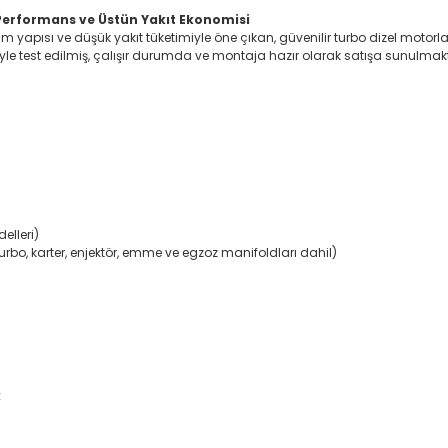
Performans ve Üstün Yakıt Ekonomisi
am yapısı ve düşük yakıt tüketimiyle öne çıkan, güvenilir turbo dizel motorl
le test edilmiş, çalışır durumda ve montaja hazır olarak satışa sunulmakt
elleri)
urbo, karter, enjektör, emme ve egzoz manifoldları dahil)
k