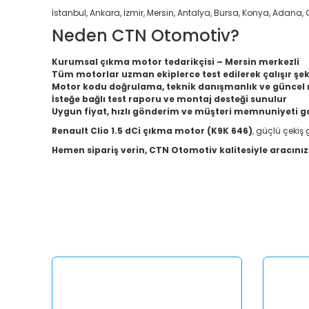
İstanbul, Ankara, İzmir, Mersin, Antalya, Bursa, Konya, Adana, G
Neden CTN Otomotiv?
Kurumsal çıkma motor tedarikçisi – Mersin merkezli
Tüm motorlar uzman ekiplerce test edilerek çalışır şeki
Motor kodu doğrulama, teknik danışmanlık ve güncel m
İsteğe bağlı test raporu ve montaj desteği sunulur
Uygun fiyat, hızlı gönderim ve müşteri memnuniyeti g
Renault Clio 1.5 dCi çıkma motor (K9K 646)
, güçlü çekiş
Hemen sipariş verin, CTN Otomotiv kalitesiyle aracınızı
Bu ürünün fiyat bilgisi, resim, ürün açıklamalarında ve diğ
Görüş ve önerileriniz için teşekkür ederiz.
Ürün resmi kalitesiz, bozuk veya görüntülenemiyor.
Ürün açıklamasında eksik bilgiler bulunuyor.
Ürün bilgilerinde hatalar bulunuyor.
Ürün fiyatı diğer sitelerden daha pahalı.
Bu ürüne benzer farklı alternatifler olmalı.