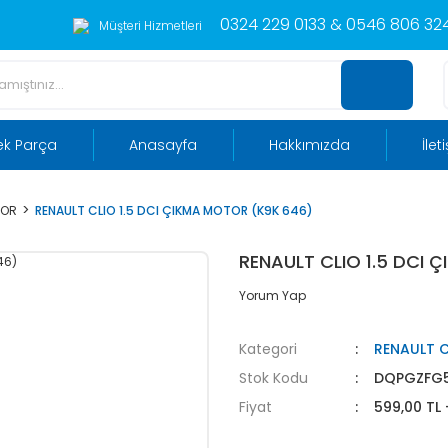
0324 229 0133 & 0546 806 324
Müşteri Hizmetleri
ek Parça
Anasayfa
Hakkımızda
İlet
TOR
RENAULT CLIO 1.5 DCI ÇIKMA MOTOR (K9K 646)
RENAULT CLIO 1.5 DCI 
Yorum Yap
Kategori
RENAULT 
Stok Kodu
DQPGZFG
Fiyat
599,00 TL