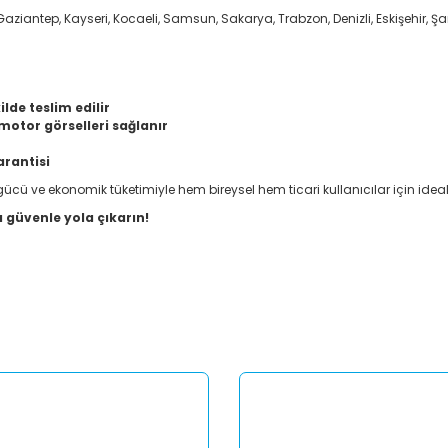
aziantep, Kayseri, Kocaeli, Samsun, Sakarya, Trabzon, Denizli, Eskişehir, Şanl
lde teslim edilir
otor görselleri sağlanır
arantisi
 gücü ve ekonomik tüketimiyle hem bireysel hem ticari kullanıcılar için ide
 güvenle yola çıkarın!
er konularda yetersiz gördüğünüz noktaları öneri formunu kullanarak tar
Bu ürüne ilk yorumu siz yapın!
Yorum Yaz