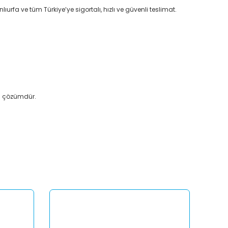
ıurfa ve tüm Türkiye’ye sigortalı, hızlı ve güvenli teslimat.
al çözümdür.
afımıza iletebilirsiniz.