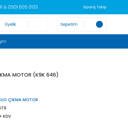
1 & 0501 605 0133
Sipariş Takip
Üyelik
Sepetim
işim
ÇIKMA MOTOR (K9K 646)
CLIO ÇIKMA MOTOR
5T9
 + KDV