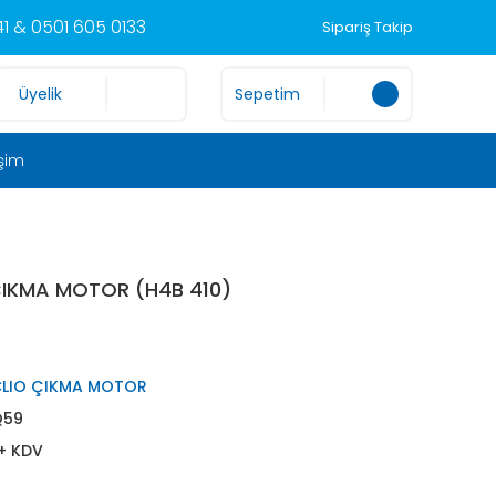
1 & 0501 605 0133
Sipariş Takip
Üyelik
Sepetim
işim
ÇIKMA MOTOR (H4B 410)
CLIO ÇIKMA MOTOR
Q59
 + KDV