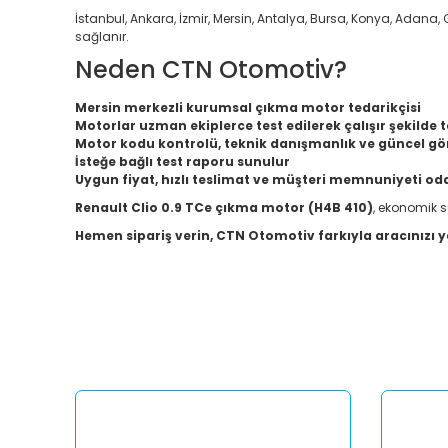
İstanbul, Ankara, İzmir, Mersin, Antalya, Bursa, Konya, Adana, G
sağlanır.
Neden CTN Otomotiv?
Mersin merkezli kurumsal çıkma motor tedarikçisi
Motorlar uzman ekiplerce test edilerek çalışır şekilde t
Motor kodu kontrolü, teknik danışmanlık ve güncel gör
İsteğe bağlı test raporu sunulur
Uygun fiyat, hızlı teslimat ve müşteri memnuniyeti od
Renault Clio 0.9 TCe çıkma motor (H4B 410)
, ekonomik s
Hemen sipariş verin, CTN Otomotiv farkıyla aracınızı y
Bu ürünün fiyat bilgisi, resim, ürün açıklamalarında ve diğ
Görüş ve önerileriniz için teşekkür ederiz.
Ürün resmi kalitesiz, bozuk veya görüntülenemiyor.
Ürün açıklamasında eksik bilgiler bulunuyor.
Ürün bilgilerinde hatalar bulunuyor.
Ürün fiyatı diğer sitelerden daha pahalı.
Bu ürüne benzer farklı alternatifler olmalı.