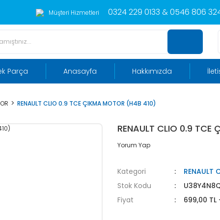
0324 229 0133 & 0546 806 324
Müşteri Hizmetleri
ek Parça
Anasayfa
Hakkımızda
İlet
TOR
RENAULT CLIO 0.9 TCE ÇIKMA MOTOR (H4B 410)
RENAULT CLIO 0.9 TCE 
Yorum Yap
Kategori
RENAULT 
Stok Kodu
U38Y4N8
Fiyat
699,00 TL