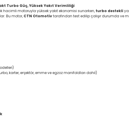
t Turbo Güç, Yüksek Yakıt Verimliliği
ük hacimli motoruyla yüksek yakıt ekonomisi sunarken,
turbo destekli
ya
ar. Bu motor,
CTN Otomotiv
tarafından test edilip çalışır durumda ve m
delleri)
urbo, karter, enjektör, emme ve egzoz manifoldları dahil)
ek