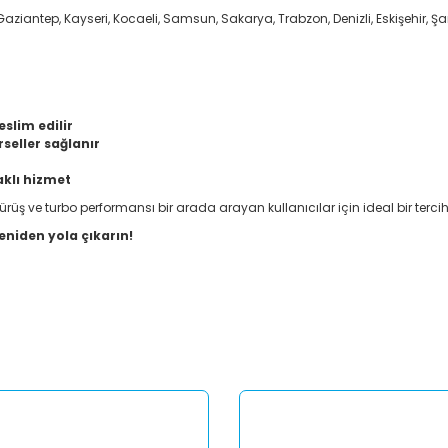
aziantep, Kayseri, Kocaeli, Samsun, Sakarya, Trabzon, Denizli, Eskişehir, Şan
eslim edilir
seller sağlanır
aklı hizmet
ürüş ve turbo performansı bir arada arayan kullanıcılar için ideal bir terciht
eniden yola çıkarın!
er konularda yetersiz gördüğünüz noktaları öneri formunu kullanarak tar
Bu ürüne ilk yorumu siz yapın!
Yorum Yaz