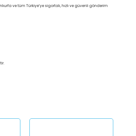
lıurfa ve tüm Türkiye’ye sigortalı, hızlı ve güvenli gönderim
ir.
afımıza iletebilirsiniz.