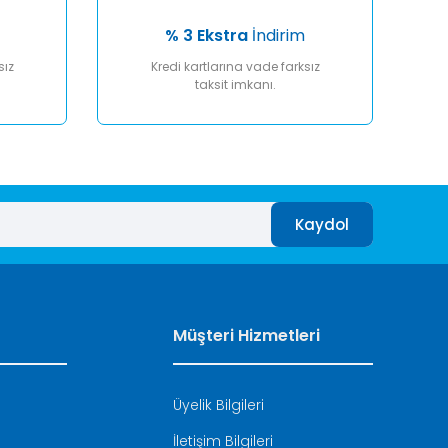
% 3 Ekstra
İndirim
sız
Kredi kartlarına vade farksız
taksit imkanı.
Kaydol
Müşteri Hizmetleri
Üyelik Bilgileri
İletişim Bilgileri