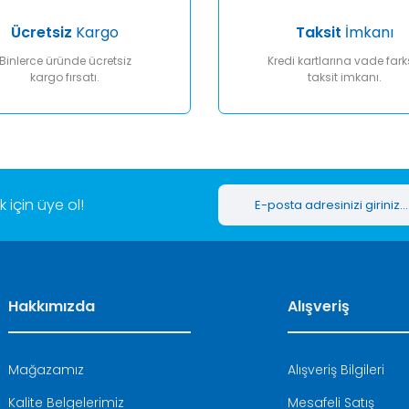
Ücretsiz
Kargo
Taksit
İmkanı
Binlerce üründe ücretsiz
Kredi kartlarına vade fark
kargo fırsatı.
taksit imkanı.
Gönder
için üye ol!
Hakkımızda
Alışveriş
Mağazamız
Alışveriş Bilgileri
Kalite Belgelerimiz
Mesafeli Satış