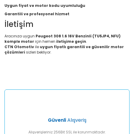
Uygun fiyat ve motor kodu uyumluluğu
Garantili ve profesyonel hizmet
İletişim
Aracınıza uygun
Peugeot 308 1.6 16V Benzinli (TU5JP4, NFU)
komple motor
için hemen
iletişime geçin
.
CTN Otomotiv
ile
uygun fiyatlı garantili ve güvenilir motor
çözümleri
sizleri bekliyor.
Bu ürünün fiyat bilgisi, resim, ürün açıklamalarında ve diğer
konularda yetersiz gördüğünüz noktaları öneri formunu
Bu ürüne ilk yorumu siz yapın!
kullanarak tarafımıza iletebilirsiniz.
Görüş ve önerileriniz için teşekkür ederiz.
Yorum Yaz
Ürün resmi kalitesiz, bozuk veya görüntülenemiyor.
Ürün açıklamasında eksik bilgiler bulunuyor.
Ürün bilgilerinde hatalar bulunuyor.
Ürün fiyatı diğer sitelerden daha pahalı.
Güvenli
Alışveriş
Bu ürüne benzer farklı alternatifler olmalı.
Alışverişleriniz 256Bit SSL ile korunmaktadır.