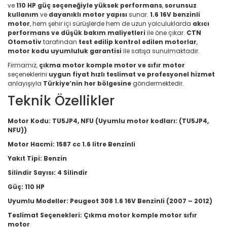
ve
110 HP güç seçeneğiyle
yüksek performans
,
sorunsuz
kullanım
ve
dayanıklı motor yapısı
sunar.
1.6 16V benzinli
motor
, hem şehir içi sürüşlerde hem de uzun yolculuklarda
akıcı
performans ve düşük bakım maliyetleri
ile öne çıkar.
CTN
Otomotiv
tarafından
test edilip kontrol edilen motorlar
,
motor kodu uyumluluk garantisi
ile satışa sunulmaktadır.
Firmamız,
çıkma motor komple motor ve sıfır motor
seçeneklerini
uygun fiyat hızlı teslimat ve profesyonel hizmet
anlayışıyla
Türkiye’nin her bölgesine
göndermektedir.
Teknik Özellikler
Motor Kodu:
TU5JP4, NFU (Uyumlu motor kodları: (TU5JP4,
NFU))
Motor Hacmi:
1587 cc 1.6 litre Benzinli
Yakıt Tipi:
Benzin
Silindir Sayısı:
4 Silindir
Güç:
110 HP
Uyumlu Modeller:
Peugeot 308 1.6 16V Benzinli (2007 – 2012)
Teslimat Seçenekleri:
Çıkma motor komple motor sıfır
motor