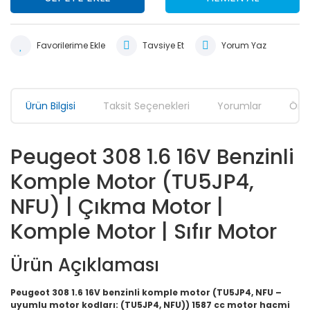
Tavsiye Et
Yorum Yaz
Ürün Bilgisi
Taksit Seçenekleri
Yorumlar
Öner
Peugeot 308 1.6 16V Benzinli
Komple Motor (TU5JP4,
NFU) | Çıkma Motor |
Komple Motor | Sıfır Motor
Ürün Açıklaması
Peugeot 308 1.6 16V benzinli komple motor (TU5JP4, NFU –
uyumlu motor kodları: (TU5JP4, NFU))
1587 cc motor hacmi