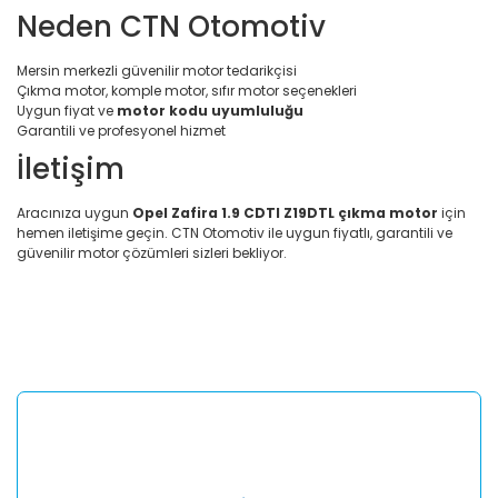
Neden CTN Otomotiv
Mersin merkezli güvenilir motor tedarikçisi
Çıkma motor, komple motor, sıfır motor seçenekleri
Uygun fiyat ve
motor kodu uyumluluğu
Garantili ve profesyonel hizmet
İletişim
Aracınıza uygun
Opel Zafira 1.9 CDTI Z19DTL çıkma motor
için
hemen iletişime geçin. CTN Otomotiv ile uygun fiyatlı, garantili ve
güvenilir motor çözümleri sizleri bekliyor.
Bu ürünün fiyat bilgisi, resim, ürün açıklamalarında ve diğer
konularda yetersiz gördüğünüz noktaları öneri formunu
Bu ürüne ilk yorumu siz yapın!
kullanarak tarafımıza iletebilirsiniz.
Görüş ve önerileriniz için teşekkür ederiz.
Yorum Yaz
Ürün resmi kalitesiz, bozuk veya görüntülenemiyor.
Ürün açıklamasında eksik bilgiler bulunuyor.
Ürün bilgilerinde hatalar bulunuyor.
Ürün fiyatı diğer sitelerden daha pahalı.