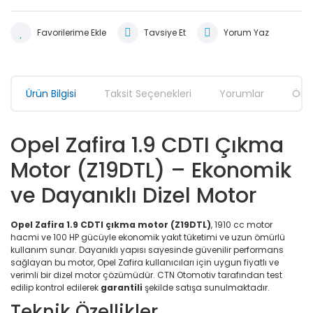
Tavsiye Et
Yorum Yaz
Ürün Bilgisi
Taksit Seçenekleri
Yorumlar
Öner
Opel Zafira 1.9 CDTI Çıkma
Motor (Z19DTL) – Ekonomik
ve Dayanıklı Dizel Motor
Opel Zafira 1.9 CDTI çıkma motor (Z19DTL)
, 1910 cc motor
hacmi ve 100 HP gücüyle ekonomik yakıt tüketimi ve uzun ömürlü
kullanım sunar. Dayanıklı yapısı sayesinde güvenilir performans
sağlayan bu motor, Opel Zafira kullanıcıları için uygun fiyatlı ve
verimli bir dizel motor çözümüdür. CTN Otomotiv tarafından test
edilip kontrol edilerek
garantili
şekilde satışa sunulmaktadır.
Teknik Özellikler