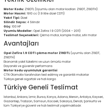
Motor Kodu:
Z19DTL (Uyumlu olan motor kodları: Z19DT, Z19DTH)
Motor Hacmi:
1910 cc (1.9 litre dizel CDTI)
Yakıt Tipi:
Dizel
Silindir Sayısı:
4 Silindir
Güç:
100 HP
Uyumlu Modeller:
Opel Zafira 1.9 CDTI (2004 – 2011)
Teslimat Seçenekleri:
Çıkma motor, komple motor, sıfır motor
Avantajları
Opel Zafira 1.9 CDTI çıkma motor Z19DTL
(uyumlu olan Z19DT,
Z19DTH)
Ekonomik yakıt tüketimi ve uzun ömürlü motor
Dayanıklı ve güvenilir performans
Motor kodu uyumluluk garantisi
CTN Otomotiv tarafından test edilmiş ve garantili motorlar
Türkiye geneli sigortalı ve hızlı kargo
Türkiye Geneli Teslimat
İstanbul, Ankara, İzmir, Bursa, Konya, Adana, Mersin, Antalya, Kayseri,
Gaziantep, Trabzon, Samsun, Kocaeli, Sakarya, Denizli, Şanlıurfa ve
tüm Türkiye’ye güvenli ve hızlı teslimat yapılmaktadır.