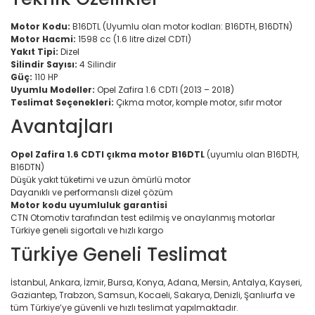
Motor Kodu:
B16DTL (Uyumlu olan motor kodları: B16DTH, B16DTN)
Motor Hacmi:
1598 cc (1.6 litre dizel CDTI)
Yakıt Tipi:
Dizel
Silindir Sayısı:
4 Silindir
Güç:
110 HP
Uyumlu Modeller:
Opel Zafira 1.6 CDTI (2013 – 2018)
Teslimat Seçenekleri:
Çıkma motor, komple motor, sıfır motor
Avantajları
Opel Zafira 1.6 CDTI çıkma motor B16DTL
(uyumlu olan B16DTH,
B16DTN)
Düşük yakıt tüketimi ve uzun ömürlü motor
Dayanıklı ve performanslı dizel çözüm
Motor kodu uyumluluk garantisi
CTN Otomotiv tarafından test edilmiş ve onaylanmış motorlar
Türkiye geneli sigortalı ve hızlı kargo
Türkiye Geneli Teslimat
İstanbul, Ankara, İzmir, Bursa, Konya, Adana, Mersin, Antalya, Kayseri,
Gaziantep, Trabzon, Samsun, Kocaeli, Sakarya, Denizli, Şanlıurfa ve
tüm Türkiye’ye güvenli ve hızlı teslimat yapılmaktadır.