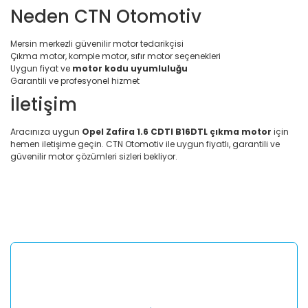
Neden CTN Otomotiv
Mersin merkezli güvenilir motor tedarikçisi
Çıkma motor, komple motor, sıfır motor seçenekleri
Uygun fiyat ve
motor kodu uyumluluğu
Garantili ve profesyonel hizmet
İletişim
Aracınıza uygun
Opel Zafira 1.6 CDTI B16DTL çıkma motor
için
hemen iletişime geçin. CTN Otomotiv ile uygun fiyatlı, garantili ve
güvenilir motor çözümleri sizleri bekliyor.
Bu ürünün fiyat bilgisi, resim, ürün açıklamalarında ve diğer
konularda yetersiz gördüğünüz noktaları öneri formunu
Bu ürüne ilk yorumu siz yapın!
kullanarak tarafımıza iletebilirsiniz.
Görüş ve önerileriniz için teşekkür ederiz.
Yorum Yaz
Ürün resmi kalitesiz, bozuk veya görüntülenemiyor.
Ürün açıklamasında eksik bilgiler bulunuyor.
Ürün bilgilerinde hatalar bulunuyor.
Ürün fiyatı diğer sitelerden daha pahalı.