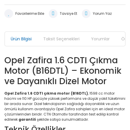
Tavsiye Et
Yorum Yaz
Ürün Bilgisi
Taksit Seçenekleri
Yorumlar
Öner
Opel Zafira 1.6 CDTI Çıkma
Motor (B16DTL) – Ekonomik
ve Dayanıklı Dizel Motor
Opel Zafira 1.6 CDTI çıkma motor (B16DTL)
, 1598 cc motor
hacmi ve 110 HP gücüyle yüksek performans ve düşük yakıt tüketimini
bir arada sunar. Dizel teknolojisinin sağladığı dayanıklılık ve uzun
ömürlü kullanım avantajıyla Opel Zafira sahipleri için en ideal motor
çözümlerinden biridir. CTN Otomotiv tarafından test edilip kontrol
edilerek
garantili
şekilde satışa sunulmaktadır.
Teknik Özellikler