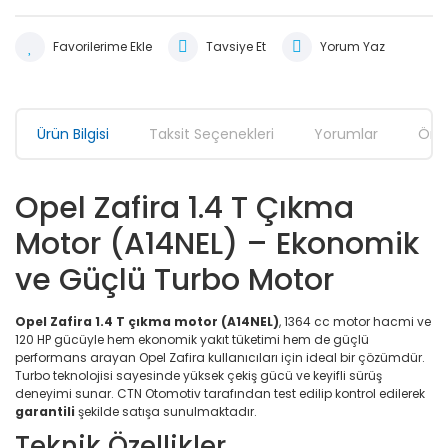
Tavsiye Et
Yorum Yaz
Ürün Bilgisi
Taksit Seçenekleri
Yorumlar
Öner
Opel Zafira 1.4 T Çıkma
Motor (A14NEL) – Ekonomik
ve Güçlü Turbo Motor
Opel Zafira 1.4 T çıkma motor (A14NEL)
, 1364 cc motor hacmi ve
120 HP gücüyle hem ekonomik yakıt tüketimi hem de güçlü
performans arayan Opel Zafira kullanıcıları için ideal bir çözümdür.
Turbo teknolojisi sayesinde yüksek çekiş gücü ve keyifli sürüş
deneyimi sunar. CTN Otomotiv tarafından test edilip kontrol edilerek
garantili
şekilde satışa sunulmaktadır.
Teknik Özellikler