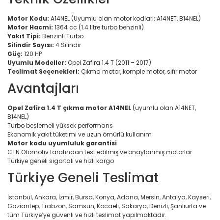
Motor Kodu:
A14NEL (Uyumlu olan motor kodları: A14NET, B14NEL)
Motor Hacmi:
1364 cc (1.4 litre turbo benzinli)
Yakıt Tipi:
Benzinli Turbo
Silindir Sayısı:
4 Silindir
Güç:
120 HP
Uyumlu Modeller:
Opel Zafira 1.4 T (2011 – 2017)
Teslimat Seçenekleri:
Çıkma motor, komple motor, sıfır motor
Avantajları
Opel Zafira 1.4 T çıkma motor A14NEL
(uyumlu olan A14NET,
B14NEL)
Turbo beslemeli yüksek performans
Ekonomik yakıt tüketimi ve uzun ömürlü kullanım
Motor kodu uyumluluk garantisi
CTN Otomotiv tarafından test edilmiş ve onaylanmış motorlar
Türkiye geneli sigortalı ve hızlı kargo
Türkiye Geneli Teslimat
İstanbul, Ankara, İzmir, Bursa, Konya, Adana, Mersin, Antalya, Kayseri,
Gaziantep, Trabzon, Samsun, Kocaeli, Sakarya, Denizli, Şanlıurfa ve
tüm Türkiye’ye güvenli ve hızlı teslimat yapılmaktadır.