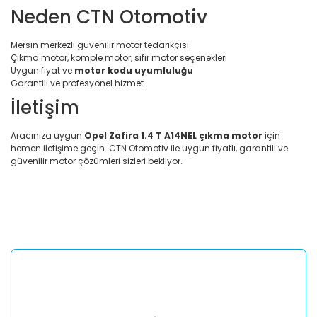
Neden CTN Otomotiv
Mersin merkezli güvenilir motor tedarikçisi
Çıkma motor, komple motor, sıfır motor seçenekleri
Uygun fiyat ve
motor kodu uyumluluğu
Garantili ve profesyonel hizmet
İletişim
Aracınıza uygun
Opel Zafira 1.4 T A14NEL çıkma motor
için
hemen iletişime geçin. CTN Otomotiv ile uygun fiyatlı, garantili ve
güvenilir motor çözümleri sizleri bekliyor.
Bu ürünün fiyat bilgisi, resim, ürün açıklamalarında ve diğer
konularda yetersiz gördüğünüz noktaları öneri formunu
Bu ürüne ilk yorumu siz yapın!
kullanarak tarafımıza iletebilirsiniz.
Görüş ve önerileriniz için teşekkür ederiz.
Yorum Yaz
Ürün resmi kalitesiz, bozuk veya görüntülenemiyor.
Ürün açıklamasında eksik bilgiler bulunuyor.
Ürün bilgilerinde hatalar bulunuyor.
Ürün fiyatı diğer sitelerden daha pahalı.