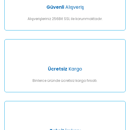
Ürün fiyatı diğer sitelerden daha pahalı.
Güvenli
Alışveriş
Bu ürüne benzer farklı alternatifler olmalı.
Alışverişleriniz 256Bit SSL ile korunmaktadır.
Gönder
Ücretsiz
Kargo
Binlerce üründe ücretsiz kargo fırsatı.