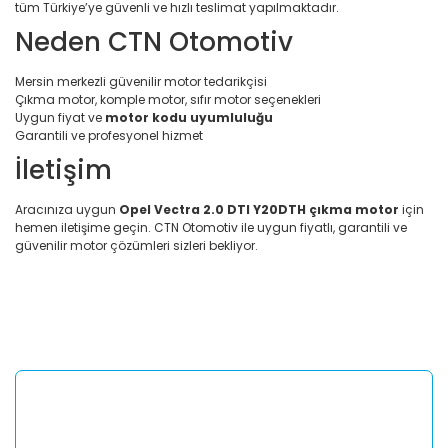
tüm Türkiye’ye güvenli ve hızlı teslimat yapılmaktadır.
Neden CTN Otomotiv
Mersin merkezli güvenilir motor tedarikçisi
Çıkma motor, komple motor, sıfır motor seçenekleri
Uygun fiyat ve
motor kodu uyumluluğu
Garantili ve profesyonel hizmet
İletişim
Aracınıza uygun
Opel Vectra 2.0 DTI Y20DTH çıkma motor
için
hemen iletişime geçin. CTN Otomotiv ile uygun fiyatlı, garantili ve
güvenilir motor çözümleri sizleri bekliyor.
Bu ürünün fiyat bilgisi, resim, ürün açıklamalarında ve diğer
konularda yetersiz gördüğünüz noktaları öneri formunu
Bu ürüne ilk yorumu siz yapın!
kullanarak tarafımıza iletebilirsiniz.
Görüş ve önerileriniz için teşekkür ederiz.
Yorum Yaz
Ürün resmi kalitesiz, bozuk veya görüntülenemiyor.
Ürün açıklamasında eksik bilgiler bulunuyor.
Ürün bilgilerinde hatalar bulunuyor.