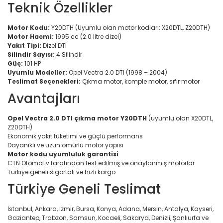
Teknik Özellikler
Motor Kodu:
Y20DTH (Uyumlu olan motor kodları: X20DTL, Z20DTH)
Motor Hacmi:
1995 cc (2.0 litre dizel)
Yakıt Tipi:
Dizel DTI
Silindir Sayısı:
4 Silindir
Güç:
101 HP
Uyumlu Modeller:
Opel Vectra 2.0 DTI (1998 – 2004)
Teslimat Seçenekleri:
Çıkma motor, komple motor, sıfır motor
Avantajları
Opel Vectra 2.0 DTI çıkma motor Y20DTH
(uyumlu olan X20DTL,
Z20DTH)
Ekonomik yakıt tüketimi ve güçlü performans
Dayanıklı ve uzun ömürlü motor yapısı
Motor kodu uyumluluk garantisi
CTN Otomotiv tarafından test edilmiş ve onaylanmış motorlar
Türkiye geneli sigortalı ve hızlı kargo
Türkiye Geneli Teslimat
İstanbul, Ankara, İzmir, Bursa, Konya, Adana, Mersin, Antalya, Kayseri,
Gaziantep, Trabzon, Samsun, Kocaeli, Sakarya, Denizli, Şanlıurfa ve