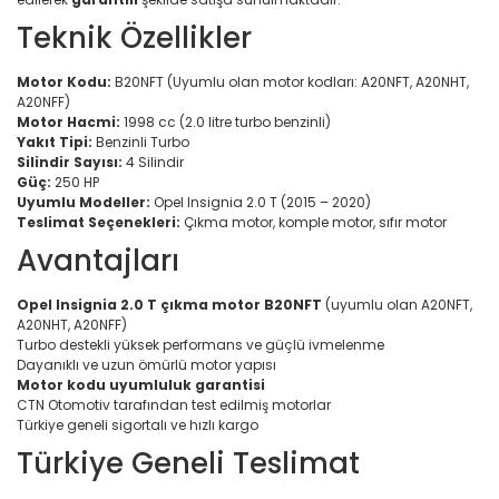
Teknik Özellikler
Motor Kodu:
B20NFT (Uyumlu olan motor kodları: A20NFT, A20NHT,
A20NFF)
Motor Hacmi:
1998 cc (2.0 litre turbo benzinli)
Yakıt Tipi:
Benzinli Turbo
Silindir Sayısı:
4 Silindir
Güç:
250 HP
Uyumlu Modeller:
Opel Insignia 2.0 T (2015 – 2020)
Teslimat Seçenekleri:
Çıkma motor, komple motor, sıfır motor
Avantajları
Opel Insignia 2.0 T çıkma motor B20NFT
(uyumlu olan A20NFT,
A20NHT, A20NFF)
Turbo destekli yüksek performans ve güçlü ivmelenme
Dayanıklı ve uzun ömürlü motor yapısı
Motor kodu uyumluluk garantisi
CTN Otomotiv tarafından test edilmiş motorlar
Türkiye geneli sigortalı ve hızlı kargo
Türkiye Geneli Teslimat