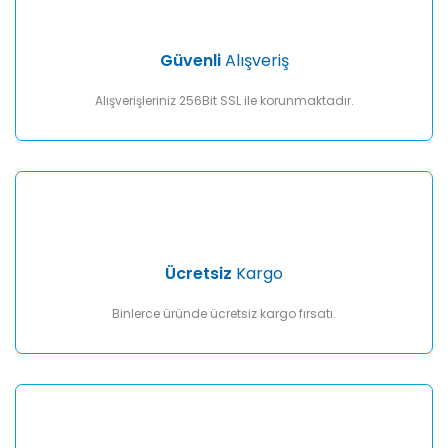
Ürün bilgilerinde hatalar bulunuyor.
Ürün fiyatı diğer sitelerden daha pahalı.
Güvenli
Alışveriş
Bu ürüne benzer farklı alternatifler olmalı.
Alışverişleriniz 256Bit SSL ile korunmaktadır.
Gönder
Ücretsiz
Kargo
Binlerce üründe ücretsiz kargo fırsatı.