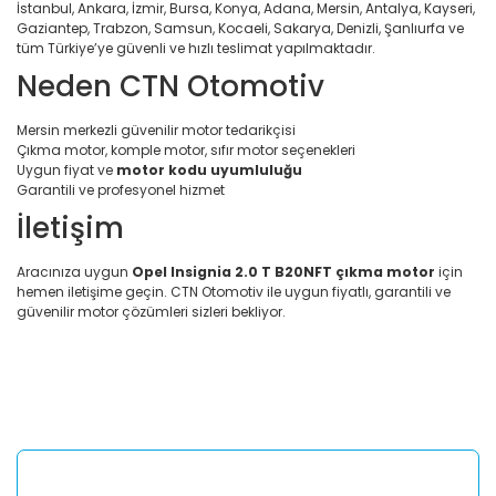
İstanbul, Ankara, İzmir, Bursa, Konya, Adana, Mersin, Antalya, Kayseri,
Gaziantep, Trabzon, Samsun, Kocaeli, Sakarya, Denizli, Şanlıurfa ve
tüm Türkiye’ye güvenli ve hızlı teslimat yapılmaktadır.
Neden CTN Otomotiv
Mersin merkezli güvenilir motor tedarikçisi
Çıkma motor, komple motor, sıfır motor seçenekleri
Uygun fiyat ve
motor kodu uyumluluğu
Garantili ve profesyonel hizmet
İletişim
Aracınıza uygun
Opel Insignia 2.0 T B20NFT çıkma motor
için
hemen iletişime geçin. CTN Otomotiv ile uygun fiyatlı, garantili ve
güvenilir motor çözümleri sizleri bekliyor.
Bu ürünün fiyat bilgisi, resim, ürün açıklamalarında ve diğer
konularda yetersiz gördüğünüz noktaları öneri formunu
Bu ürüne ilk yorumu siz yapın!
kullanarak tarafımıza iletebilirsiniz.
Görüş ve önerileriniz için teşekkür ederiz.
Yorum Yaz
Ürün resmi kalitesiz, bozuk veya görüntülenemiyor.
Ürün açıklamasında eksik bilgiler bulunuyor.