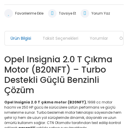
Tavsiye Et
Yorum Yaz
Ürün Bilgisi
Taksit Seçenekleri
Yorumlar
Öner
Opel Insignia 2.0 T Çıkma
Motor (B20NFT) – Turbo
Destekli Güçlü Benzinli
Çözüm
Opel Insignia 2.0 T çıkma motor (B20NFT)
, 1998 cc motor
hacmi ve 250 HP gücü ile sürücülere üstün performans ve güçlü
ivmelenme sunar. Turbo beslemeli motor teknolojisi sayesinde hem
şehir içi hem de uzun yol sürüşlerinde dinamik, dayanıklı ve uzun
ömürlü kullanım sağlar. CTN Otomotiv tarafından test edilip kontrol
edilerek
garantili
şekilde satışa sunulmaktadır.