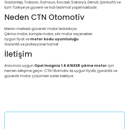
Gaziantep, Trabzon, Samsun, Kocaeli, Sakarya, Denizli, Şanlıurfa ve
tüm Türkiye’ye güvenli ve hızlı teslimat yapılmaktadır.
Neden CTN Otomotiv
Mersin merkezli güvenilir motor tedarikçisi
Çıkma motor, komple motor, sıfır motor seçenekleri
Uygun fiyat ve
motor kodu uyumluluğu
Garantili ve profesyonel hizmet
İletişim
Aracınıza uygun
Opel Insignia 1.6 A16XER çıkma motor
için
hemen iletişime geçin. CTN Otomotiv ile uygun fiyatlı, garantili ve
güvenilir motor çözümleri sizleri bekliyor.
Bu ürünün fiyat bilgisi, resim, ürün açıklamalarında ve diğer
konularda yetersiz gördüğünüz noktaları öneri formunu
Bu ürüne ilk yorumu siz yapın!
kullanarak tarafımıza iletebilirsiniz.
Görüş ve önerileriniz için teşekkür ederiz.
Yorum Yaz
Ürün resmi kalitesiz, bozuk veya görüntülenemiyor.
Ürün açıklamasında eksik bilgiler bulunuyor.