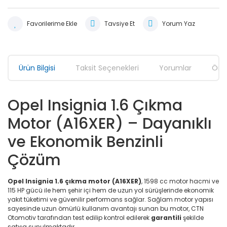
Tavsiye Et
Yorum Yaz
Ürün Bilgisi
Taksit Seçenekleri
Yorumlar
Öner
Opel Insignia 1.6 Çıkma
Motor (A16XER) – Dayanıklı
ve Ekonomik Benzinli
Çözüm
Opel Insignia 1.6 çıkma motor (A16XER)
, 1598 cc motor hacmi ve
115 HP gücü ile hem şehir içi hem de uzun yol sürüşlerinde ekonomik
yakıt tüketimi ve güvenilir performans sağlar. Sağlam motor yapısı
sayesinde uzun ömürlü kullanım avantajı sunan bu motor, CTN
Otomotiv tarafından test edilip kontrol edilerek
garantili
şekilde
satışa sunulmaktadır.