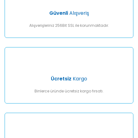
Ürün bilgilerinde hatalar bulunuyor.
Ürün fiyatı diğer sitelerden daha pahalı.
Güvenli
Alışveriş
Bu ürüne benzer farklı alternatifler olmalı.
Alışverişleriniz 256Bit SSL ile korunmaktadır.
Gönder
Ücretsiz
Kargo
Binlerce üründe ücretsiz kargo fırsatı.