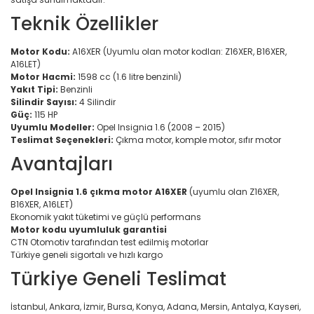
Teknik Özellikler
Motor Kodu:
A16XER (Uyumlu olan motor kodları: Z16XER, B16XER,
A16LET)
Motor Hacmi:
1598 cc (1.6 litre benzinli)
Yakıt Tipi:
Benzinli
Silindir Sayısı:
4 Silindir
Güç:
115 HP
Uyumlu Modeller:
Opel Insignia 1.6 (2008 – 2015)
Teslimat Seçenekleri:
Çıkma motor, komple motor, sıfır motor
Avantajları
Opel Insignia 1.6 çıkma motor A16XER
(uyumlu olan Z16XER,
B16XER, A16LET)
Ekonomik yakıt tüketimi ve güçlü performans
Motor kodu uyumluluk garantisi
CTN Otomotiv tarafından test edilmiş motorlar
Türkiye geneli sigortalı ve hızlı kargo
Türkiye Geneli Teslimat
İstanbul, Ankara, İzmir, Bursa, Konya, Adana, Mersin, Antalya, Kayseri,