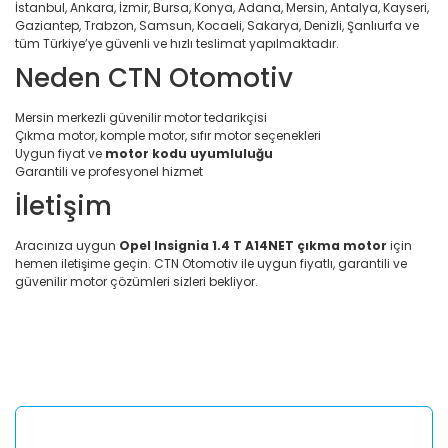
İstanbul, Ankara, İzmir, Bursa, Konya, Adana, Mersin, Antalya, Kayseri,
Gaziantep, Trabzon, Samsun, Kocaeli, Sakarya, Denizli, Şanlıurfa ve
tüm Türkiye’ye güvenli ve hızlı teslimat yapılmaktadır.
Neden CTN Otomotiv
Mersin merkezli güvenilir motor tedarikçisi
Çıkma motor, komple motor, sıfır motor seçenekleri
Uygun fiyat ve
motor kodu uyumluluğu
Garantili ve profesyonel hizmet
İletişim
Aracınıza uygun
Opel Insignia 1.4 T A14NET çıkma motor
için
hemen iletişime geçin. CTN Otomotiv ile uygun fiyatlı, garantili ve
güvenilir motor çözümleri sizleri bekliyor.
Bu ürünün fiyat bilgisi, resim, ürün açıklamalarında ve diğer
konularda yetersiz gördüğünüz noktaları öneri formunu
Bu ürüne ilk yorumu siz yapın!
kullanarak tarafımıza iletebilirsiniz.
Görüş ve önerileriniz için teşekkür ederiz.
Yorum Yaz
Ürün resmi kalitesiz, bozuk veya görüntülenemiyor.
Ürün açıklamasında eksik bilgiler bulunuyor.