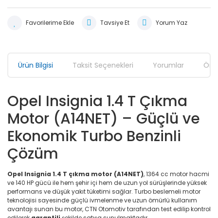
Tavsiye Et
Yorum Yaz
Ürün Bilgisi
Taksit Seçenekleri
Yorumlar
Öner
Opel Insignia 1.4 T Çıkma
Motor (A14NET) – Güçlü ve
Ekonomik Turbo Benzinli
Çözüm
Opel Insignia 1.4 T çıkma motor (A14NET)
, 1364 cc motor hacmi
ve 140 HP gücü ile hem şehir içi hem de uzun yol sürüşlerinde yüksek
performans ve düşük yakıt tüketimi sağlar. Turbo beslemeli motor
teknolojisi sayesinde güçlü ivmelenme ve uzun ömürlü kullanım
avantajı sunan bu motor, CTN Otomotiv tarafından test edilip kontrol
edilerek
garantili
şekilde satışa sunulmaktadır.