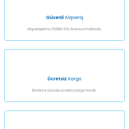
Ürün bilgilerinde hatalar bulunuyor.
Ürün fiyatı diğer sitelerden daha pahalı.
Güvenli
Alışveriş
Bu ürüne benzer farklı alternatifler olmalı.
Alışverişleriniz 256Bit SSL ile korunmaktadır.
Gönder
Ücretsiz
Kargo
Binlerce üründe ücretsiz kargo fırsatı.