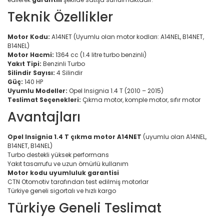
Teknik Özellikler
Motor Kodu:
A14NET (Uyumlu olan motor kodları: A14NEL, B14NET,
B14NEL)
Motor Hacmi:
1364 cc (1.4 litre turbo benzinli)
Yakıt Tipi:
Benzinli Turbo
Silindir Sayısı:
4 Silindir
Güç:
140 HP
Uyumlu Modeller:
Opel Insignia 1.4 T (2010 – 2015)
Teslimat Seçenekleri:
Çıkma motor, komple motor, sıfır motor
Avantajları
Opel Insignia 1.4 T çıkma motor A14NET
(uyumlu olan A14NEL,
B14NET, B14NEL)
Turbo destekli yüksek performans
Yakıt tasarrufu ve uzun ömürlü kullanım
Motor kodu uyumluluk garantisi
CTN Otomotiv tarafından test edilmiş motorlar
Türkiye geneli sigortalı ve hızlı kargo
Türkiye Geneli Teslimat