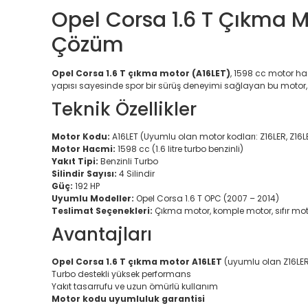
Opel Corsa 1.6 T Çıkma M
Çözüm
Opel Corsa 1.6 T çıkma motor (A16LET)
, 1598 cc motor ha
yapısı sayesinde spor bir sürüş deneyimi sağlayan bu motor, 
Teknik Özellikler
Motor Kodu:
A16LET (Uyumlu olan motor kodları: Z16LER, Z16LE
Motor Hacmi:
1598 cc (1.6 litre turbo benzinli)
Yakıt Tipi:
Benzinli Turbo
Silindir Sayısı:
4 Silindir
Güç:
192 HP
Uyumlu Modeller:
Opel Corsa 1.6 T OPC (2007 – 2014)
Teslimat Seçenekleri:
Çıkma motor, komple motor, sıfır mo
Avantajları
Opel Corsa 1.6 T çıkma motor A16LET
(uyumlu olan Z16LER, 
Turbo destekli yüksek performans
Yakıt tasarrufu ve uzun ömürlü kullanım
Motor kodu uyumluluk garantisi