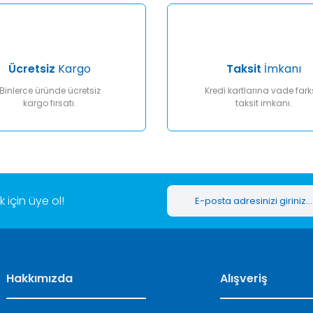
Ücretsiz
Kargo
Taksit
İmkanı
Binlerce üründe ücretsiz
Kredi kartlarına vade fark
kargo fırsatı.
taksit imkanı.
Gönder
için üye ol!
Hakkımızda
Alışveriş