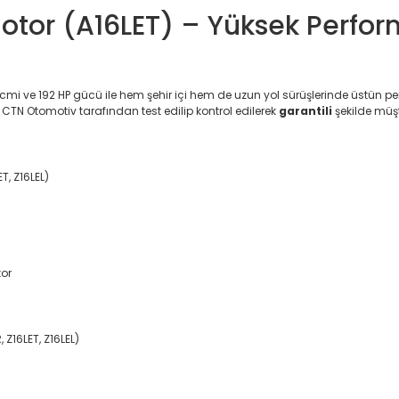
otor (A16LET) – Yüksek Perform
cmi ve 192 HP gücü ile hem şehir içi hem de uzun yol sürüşlerinde üstün
CTN Otomotiv tarafından test edilip kontrol edilerek
garantili
şekilde müşt
T, Z16LEL)
tor
Z16LET, Z16LEL)