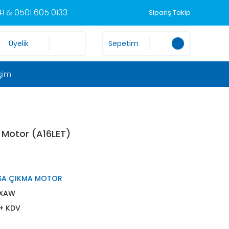
1 & 0501 605 0133
Sipariş Takip
Üyelik
Sepetim
işim
 Motor (A16LET)
SA ÇIKMA MOTOR
XAW
 + KDV