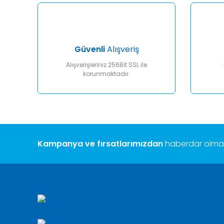
Ürün bilgilerinde hatalar bulunuyor.
Ürün fiyatı diğer sitelerden daha pahalı.
Bu ürüne benzer farklı alternatifler olmalı.
Güvenli
Alışveriş
Alışverişleriniz 256Bit SSL ile
korunmaktadır.
Kampanya ve fırsatlarımızdan
haberdar olmak 