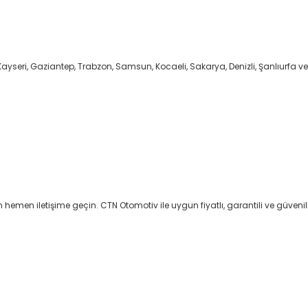
Kayseri, Gaziantep, Trabzon, Samsun, Kocaeli, Sakarya, Denizli, Şanlıurfa ve
n hemen iletişime geçin. CTN Otomotiv ile uygun fiyatlı, garantili ve güvenili
er konularda yetersiz gördüğünüz noktaları öneri formunu kullanarak tar
Bu ürüne ilk yorumu siz yapın!
Yorum Yaz