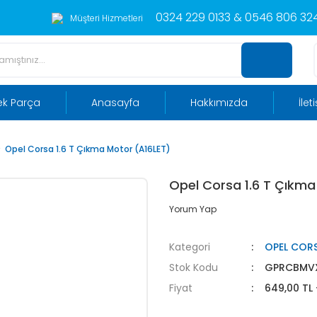
0324 229 0133 & 0546 806 324
Müşteri Hizmetleri
ek Parça
Anasayfa
Hakkımızda
İlet
Opel Corsa 1.6 T Çıkma Motor (A16LET)
Opel Corsa 1.6 T Çıkma
Yorum Yap
Kategori
OPEL COR
Stok Kodu
GPRCBMV
Fiyat
649,00 TL