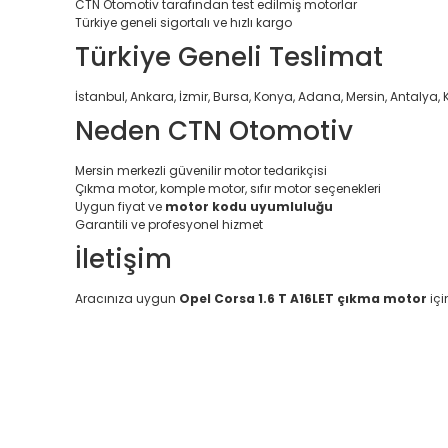
CTN Otomotiv tarafından test edilmiş motorlar
Türkiye geneli sigortalı ve hızlı kargo
Türkiye Geneli Teslimat
İstanbul, Ankara, İzmir, Bursa, Konya, Adana, Mersin, Antalya, 
Neden CTN Otomotiv
Mersin merkezli güvenilir motor tedarikçisi
Çıkma motor, komple motor, sıfır motor seçenekleri
Uygun fiyat ve
motor kodu uyumluluğu
Garantili ve profesyonel hizmet
İletişim
Aracınıza uygun
Opel Corsa 1.6 T A16LET çıkma motor
içi
Bu ürünün fiyat bilgisi, resim, ürün açıklamalarında ve diğ
Görüş ve önerileriniz için teşekkür ederiz.
Ürün resmi kalitesiz, bozuk veya görüntülenemiyor.
Ürün açıklamasında eksik bilgiler bulunuyor.