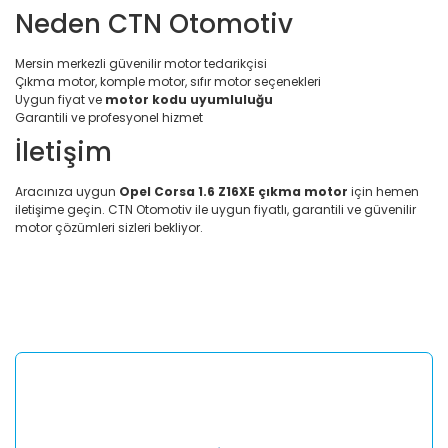
Neden CTN Otomotiv
Mersin merkezli güvenilir motor tedarikçisi
Çıkma motor, komple motor, sıfır motor seçenekleri
Uygun fiyat ve
motor kodu uyumluluğu
Garantili ve profesyonel hizmet
İletişim
Aracınıza uygun
Opel Corsa 1.6 Z16XE çıkma motor
için hemen
iletişime geçin. CTN Otomotiv ile uygun fiyatlı, garantili ve güvenilir
motor çözümleri sizleri bekliyor.
Bu ürünün fiyat bilgisi, resim, ürün açıklamalarında ve diğer
konularda yetersiz gördüğünüz noktaları öneri formunu
Bu ürüne ilk yorumu siz yapın!
kullanarak tarafımıza iletebilirsiniz.
Görüş ve önerileriniz için teşekkür ederiz.
Yorum Yaz
Ürün resmi kalitesiz, bozuk veya görüntülenemiyor.
Ürün açıklamasında eksik bilgiler bulunuyor.
Ürün bilgilerinde hatalar bulunuyor.
Ürün fiyatı diğer sitelerden daha pahalı.