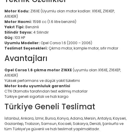
Motor Kodu:
Z16XE (Uyumlu olan motor kodları: X16XE, Z16XEP,
A16XER)
Motor Hacmi:
1598 cc (1.6 litre benzinli)
Yakıt Tipi:
Benzinli
Silindir Sayısı:
4 Silindir
Güç:
103 HP
Uyumlu Modeller:
Opel Corsa 1.6 (2000 – 2006)
Teslimat Seçenekleri:
Çıkma motor, komple motor, sıfır motor
Avantajları
Opel Corsa 1.6 çıkma motor Z16XE
(uyumlu olan X16XE, Z16XEP,
A16XER)
Yüksek performans ve düşük yakıt tüketimi
Motor kodu uyumluluk garantisi
CTN Otomotiv tarafından test edilmiş motorlar
Türkiye geneli sigortalı ve hızlı kargo
Türkiye Geneli Teslimat
İstanbul, Ankara, İzmir, Bursa, Konya, Adana, Mersin, Antalya, Kayseri,
Gaziantep, Trabzon, Samsun, Kocaeli, Sakarya, Denizli, Şanlıurfa ve
tüm Türkiye’ye güvenli ve hızlı teslimat yapılmaktadır.