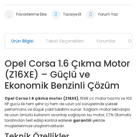
Tavsiye Et
Yorum Yaz
Ürün Bilgisi
Taksit Seçenekleri
Yorumlar
Öner
Opel Corsa 1.6 Çıkma Motor
(Z16XE) – Güçlü ve
Ekonomik Benzinli Çözüm
Opel Corsa 1.6 çıkma motor (Z16XE)
, 1598 cc motor hacmi ve 103
HP gücü ile hem şehir içi hem de uzun yol sürüşlerinde yüksek
performans ve düşük yakıt tüketimi sunar. Sağlam motor teknolojisi
ile uzun ömürlü kullanım avantajı sağlayan bu motor, CTN Otomotiv
tarafından test edilip kontrol edilerek
garantili
şekilde
müşterilerimize ulaştırılmaktadır.
Teknik Özellikler