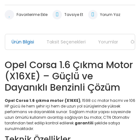
Tavsiye Et
Yorum Yaz
Ürün Bilgisi
Taksit Seçenekleri
Yorumlar
Öner
Opel Corsa 1.6 Çıkma Motor
(X16XE) – Güçlü ve
Dayanıklı Benzinli Çözüm
Opel Corsa 1.6 çıkma motor (X16XE)
, 1598 cc motor hacmi ve 106
HP gücü ile hem şehir içi hem de uzun yol sürüşlerinde yüksek
performans ve dayanıklılık sunar. Sağlam motor yapısı sayesinde
uzun ömürlü kullanım avantajı sağlayan bu motor, CTN Otomotiv
tarafından test edilip kontrol edilerek
garantili
şekilde satışa
sunulmaktadır.
Teknik Özellikler