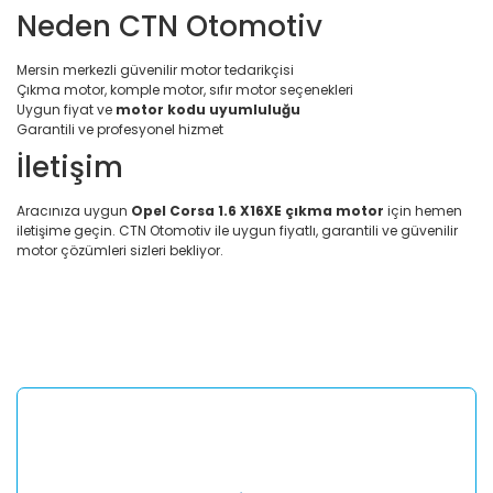
Neden CTN Otomotiv
Mersin merkezli güvenilir motor tedarikçisi
Çıkma motor, komple motor, sıfır motor seçenekleri
Uygun fiyat ve
motor kodu uyumluluğu
Garantili ve profesyonel hizmet
İletişim
Aracınıza uygun
Opel Corsa 1.6 X16XE çıkma motor
için hemen
iletişime geçin. CTN Otomotiv ile uygun fiyatlı, garantili ve güvenilir
motor çözümleri sizleri bekliyor.
Bu ürünün fiyat bilgisi, resim, ürün açıklamalarında ve diğer
konularda yetersiz gördüğünüz noktaları öneri formunu
Bu ürüne ilk yorumu siz yapın!
kullanarak tarafımıza iletebilirsiniz.
Görüş ve önerileriniz için teşekkür ederiz.
Yorum Yaz
Ürün resmi kalitesiz, bozuk veya görüntülenemiyor.
Ürün açıklamasında eksik bilgiler bulunuyor.
Ürün bilgilerinde hatalar bulunuyor.
Ürün fiyatı diğer sitelerden daha pahalı.