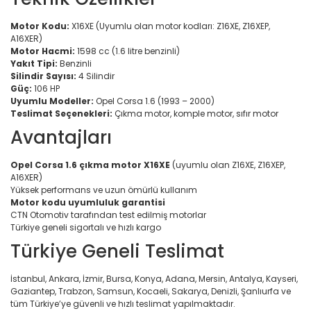
Motor Kodu:
X16XE (Uyumlu olan motor kodları: Z16XE, Z16XEP,
A16XER)
Motor Hacmi:
1598 cc (1.6 litre benzinli)
Yakıt Tipi:
Benzinli
Silindir Sayısı:
4 Silindir
Güç:
106 HP
Uyumlu Modeller:
Opel Corsa 1.6 (1993 – 2000)
Teslimat Seçenekleri:
Çıkma motor, komple motor, sıfır motor
Avantajları
Opel Corsa 1.6 çıkma motor X16XE
(uyumlu olan Z16XE, Z16XEP,
A16XER)
Yüksek performans ve uzun ömürlü kullanım
Motor kodu uyumluluk garantisi
CTN Otomotiv tarafından test edilmiş motorlar
Türkiye geneli sigortalı ve hızlı kargo
Türkiye Geneli Teslimat
İstanbul, Ankara, İzmir, Bursa, Konya, Adana, Mersin, Antalya, Kayseri,
Gaziantep, Trabzon, Samsun, Kocaeli, Sakarya, Denizli, Şanlıurfa ve
tüm Türkiye’ye güvenli ve hızlı teslimat yapılmaktadır.