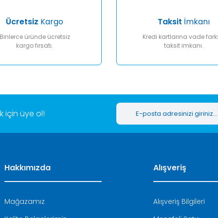
Ücretsiz
Kargo
Taksit
İmkanı
Binlerce üründe ücretsiz
Kredi kartlarına vade fark
kargo fırsatı.
taksit imkanı.
Gönder
için üye ol!
Hakkımızda
Alışveriş
Mağazamız
Alışveriş Bilgileri