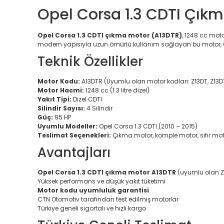
Opel Corsa 1.3 CDTI Çık
Opel Corsa 1.3 CDTI çıkma motor (A13DTR)
, 1248 cc mot
modern yapısıyla uzun ömürlü kullanım sağlayan bu motor, CT
Teknik Özellikler
Motor Kodu:
A13DTR (Uyumlu olan motor kodları: Z13DT, Z13D
Motor Hacmi:
1248 cc (1.3 litre dizel)
Yakıt Tipi:
Dizel CDTI
Silindir Sayısı:
4 Silindir
Güç:
95 HP
Uyumlu Modeller:
Opel Corsa 1.3 CDTI (2010 – 2015)
Teslimat Seçenekleri:
Çıkma motor, komple motor, sıfır mo
Avantajları
Opel Corsa 1.3 CDTI çıkma motor A13DTR
(uyumlu olan Z1
Yüksek performans ve düşük yakıt tüketimi
Motor kodu uyumluluk garantisi
CTN Otomotiv tarafından test edilmiş motorlar
Türkiye geneli sigortalı ve hızlı kargo