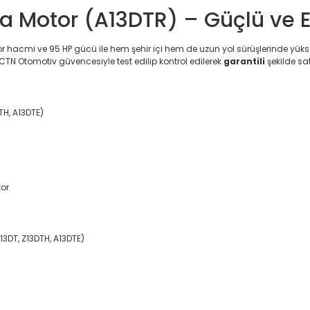
ma Motor (A13DTR) – Güçlü ve
or hacmi ve 95 HP gücü ile hem şehir içi hem de uzun yol sürüşlerinde yüks
N Otomotiv güvencesiyle test edilip kontrol edilerek
garantili
şekilde sa
TH, A13DTE)
tor
3DT, Z13DTH, A13DTE)