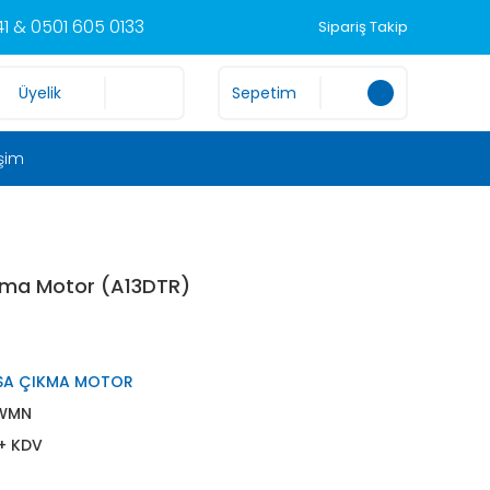
1 & 0501 605 0133
Sipariş Takip
Üyelik
Sepetim
işim
ıkma Motor (A13DTR)
SA ÇIKMA MOTOR
WMN
 + KDV