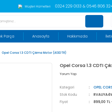
0324 229 0133 & 0546 806 324
Müşteri Hizmetleri
ek Parça
Anasayfa
Hakkımızda
İlet
Opel Corsa 1.3 CDTI Çıkma Motor (A13DTR)
Opel Corsa 1.3 CDTI Ç
Yorum Yap
Kategori
OPEL COR
Stok Kodu
RVAUYA4
Fiyat
899,00 TL