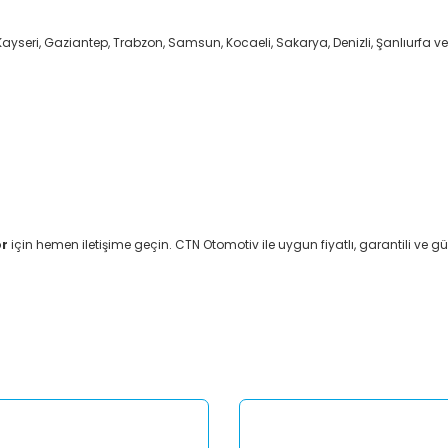
Kayseri, Gaziantep, Trabzon, Samsun, Kocaeli, Sakarya, Denizli, Şanlıurfa ve
or
için hemen iletişime geçin. CTN Otomotiv ile uygun fiyatlı, garantili ve güv
er konularda yetersiz gördüğünüz noktaları öneri formunu kullanarak tar
Bu ürüne ilk yorumu siz yapın!
Yorum Yaz