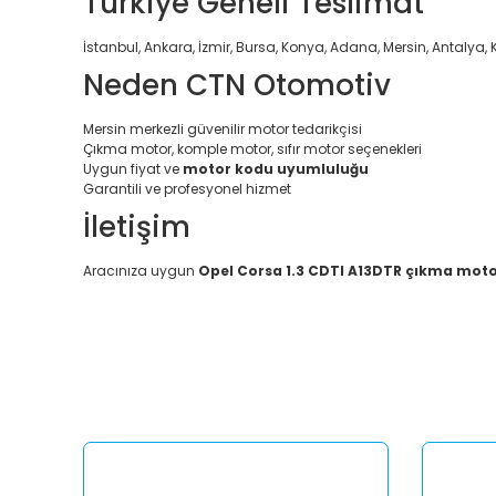
Türkiye Geneli Teslimat
İstanbul, Ankara, İzmir, Bursa, Konya, Adana, Mersin, Antalya, 
Neden CTN Otomotiv
Mersin merkezli güvenilir motor tedarikçisi
Çıkma motor, komple motor, sıfır motor seçenekleri
Uygun fiyat ve
motor kodu uyumluluğu
Garantili ve profesyonel hizmet
İletişim
Aracınıza uygun
Opel Corsa 1.3 CDTI A13DTR çıkma mot
Bu ürünün fiyat bilgisi, resim, ürün açıklamalarında ve diğ
Görüş ve önerileriniz için teşekkür ederiz.
Ürün resmi kalitesiz, bozuk veya görüntülenemiyor.
Ürün açıklamasında eksik bilgiler bulunuyor.
Ürün bilgilerinde hatalar bulunuyor.
Ürün fiyatı diğer sitelerden daha pahalı.