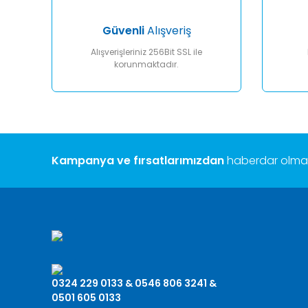
Bu ürüne benzer farklı alternatifler olmalı.
Güvenli
Alışveriş
Alışverişleriniz 256Bit SSL ile
korunmaktadır.
Kampanya ve fırsatlarımızdan
haberdar olmak 
0324 229 0133 & 0546 806 3241 &
0501 605 0133