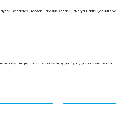
Kayseri, Gaziantep, Trabzon, Samsun, Kocaeli, Sakarya, Denizli, Şanlıurfa ve
emen iletişime geçin. CTN Otomotiv ile uygun fiyatlı, garantili ve güvenilir m
er konularda yetersiz gördüğünüz noktaları öneri formunu kullanarak tar
Bu ürüne ilk yorumu siz yapın!
Yorum Yaz