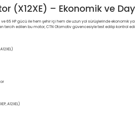
or (X12XE) – Ekonomik ve Day
 ve 65 HP gücü ile hem şehir içi hem de uzun yol sürüşlerinde ekonomik ya
 tercih edilen bu motor, CTN Otomotiv güvencesiyle test edilip kontrol edi
 A12XEL)
tor
XEP, A12XEL)