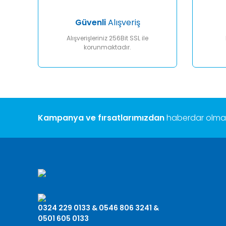
Bu ürüne benzer farklı alternatifler olmalı.
Güvenli
Alışveriş
Alışverişleriniz 256Bit SSL ile
korunmaktadır.
Kampanya ve fırsatlarımızdan
haberdar olmak 
0324 229 0133 & 0546 806 3241 &
0501 605 0133