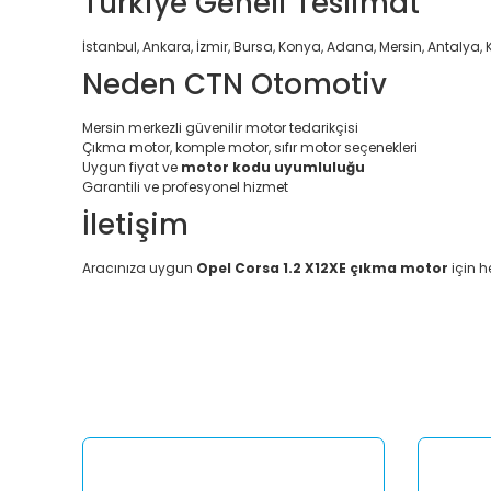
Türkiye Geneli Teslimat
İstanbul, Ankara, İzmir, Bursa, Konya, Adana, Mersin, Antalya, 
Neden CTN Otomotiv
Mersin merkezli güvenilir motor tedarikçisi
Çıkma motor, komple motor, sıfır motor seçenekleri
Uygun fiyat ve
motor kodu uyumluluğu
Garantili ve profesyonel hizmet
İletişim
Aracınıza uygun
Opel Corsa 1.2 X12XE çıkma motor
için h
Bu ürünün fiyat bilgisi, resim, ürün açıklamalarında ve diğ
Görüş ve önerileriniz için teşekkür ederiz.
Ürün resmi kalitesiz, bozuk veya görüntülenemiyor.
Ürün açıklamasında eksik bilgiler bulunuyor.
Ürün bilgilerinde hatalar bulunuyor.
Ürün fiyatı diğer sitelerden daha pahalı.