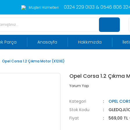
0324 229 0133 & 0546 806 324
Müşteri Hizmetleri
ek Parça
Anasayfa
Hakkımızda
İlet
Opel Corsa 1.2 Çıkma Motor (X12XE)
Opel Corsa 1.2 Çıkma M
Yorum Yap
Kategori
OPEL COR
Stok Kodu
GLEDQJL1
Fiyat
569,00 TL