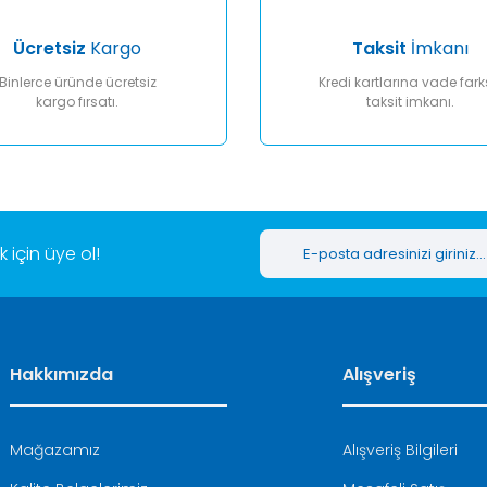
Ücretsiz
Kargo
Taksit
İmkanı
Binlerce üründe ücretsiz
Kredi kartlarına vade fark
kargo fırsatı.
taksit imkanı.
Gönder
için üye ol!
Hakkımızda
Alışveriş
Mağazamız
Alışveriş Bilgileri