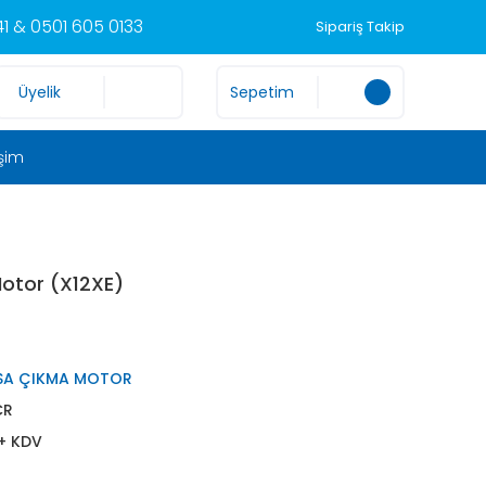
1 & 0501 605 0133
Sipariş Takip
Üyelik
Sepetim
işim
otor (X12XE)
SA ÇIKMA MOTOR
CR
 + KDV