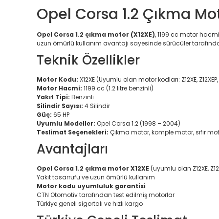
Opel Corsa 1.2 Çıkma Mot
Opel Corsa 1.2 çıkma motor (X12XE)
, 1199 cc motor hacmi
uzun ömürlü kullanım avantajı sayesinde sürücüler tarafından
Teknik Özellikler
Motor Kodu:
X12XE (Uyumlu olan motor kodları: Z12XE, Z12XEP,
Motor Hacmi:
1199 cc (1.2 litre benzinli)
Yakıt Tipi:
Benzinli
Silindir Sayısı:
4 Silindir
Güç:
65 HP
Uyumlu Modeller:
Opel Corsa 1.2 (1998 – 2004)
Teslimat Seçenekleri:
Çıkma motor, komple motor, sıfır mo
Avantajları
Opel Corsa 1.2 çıkma motor X12XE
(uyumlu olan Z12XE, Z12
Yakıt tasarrufu ve uzun ömürlü kullanım
Motor kodu uyumluluk garantisi
CTN Otomotiv tarafından test edilmiş motorlar
Türkiye geneli sigortalı ve hızlı kargo