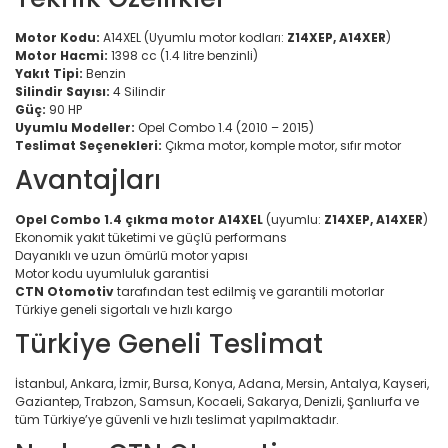
Motor Kodu:
A14XEL (Uyumlu motor kodları:
Z14XEP, A14XER
)
Motor Hacmi:
1398 cc (1.4 litre benzinli)
Yakıt Tipi:
Benzin
Silindir Sayısı:
4 Silindir
Güç:
90 HP
Uyumlu Modeller:
Opel Combo 1.4 (2010 – 2015)
Teslimat Seçenekleri:
Çıkma motor, komple motor, sıfır motor
Avantajları
Opel Combo 1.4 çıkma motor A14XEL
(uyumlu:
Z14XEP, A14XER
)
Ekonomik yakıt tüketimi ve güçlü performans
Dayanıklı ve uzun ömürlü motor yapısı
Motor kodu uyumluluk garantisi
CTN Otomotiv
tarafından test edilmiş ve garantili motorlar
Türkiye geneli sigortalı ve hızlı kargo
Türkiye Geneli Teslimat
İstanbul, Ankara, İzmir, Bursa, Konya, Adana, Mersin, Antalya, Kayseri,
Gaziantep, Trabzon, Samsun, Kocaeli, Sakarya, Denizli, Şanlıurfa ve
tüm Türkiye’ye güvenli ve hızlı teslimat yapılmaktadır.