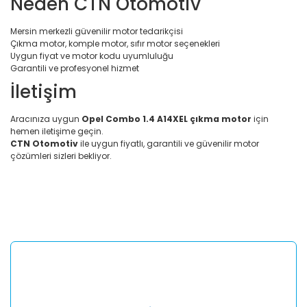
Neden CTN Otomotiv
Mersin merkezli güvenilir motor tedarikçisi
Çıkma motor, komple motor, sıfır motor seçenekleri
Uygun fiyat ve motor kodu uyumluluğu
Garantili ve profesyonel hizmet
İletişim
Aracınıza uygun
Opel Combo 1.4 A14XEL çıkma motor
için
hemen iletişime geçin.
CTN Otomotiv
ile uygun fiyatlı, garantili ve güvenilir motor
çözümleri sizleri bekliyor.
Bu ürünün fiyat bilgisi, resim, ürün açıklamalarında ve diğer
konularda yetersiz gördüğünüz noktaları öneri formunu
Bu ürüne ilk yorumu siz yapın!
kullanarak tarafımıza iletebilirsiniz.
Görüş ve önerileriniz için teşekkür ederiz.
Yorum Yaz
Ürün resmi kalitesiz, bozuk veya görüntülenemiyor.
Ürün açıklamasında eksik bilgiler bulunuyor.
Ürün bilgilerinde hatalar bulunuyor.
Ürün fiyatı diğer sitelerden daha pahalı.