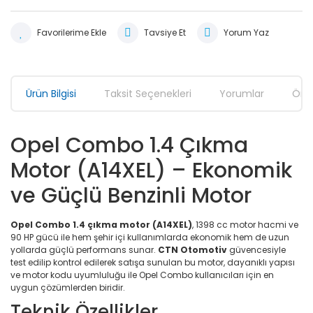
Tavsiye Et
Yorum Yaz
Ürün Bilgisi
Taksit Seçenekleri
Yorumlar
Öner
Opel Combo 1.4 Çıkma
Motor (A14XEL) – Ekonomik
ve Güçlü Benzinli Motor
Opel Combo 1.4 çıkma motor (A14XEL)
, 1398 cc motor hacmi ve
90 HP gücü ile hem şehir içi kullanımlarda ekonomik hem de uzun
yollarda güçlü performans sunar.
CTN Otomotiv
güvencesiyle
test edilip kontrol edilerek satışa sunulan bu motor, dayanıklı yapısı
ve motor kodu uyumluluğu ile Opel Combo kullanıcıları için en
uygun çözümlerden biridir.
Teknik Özellikler