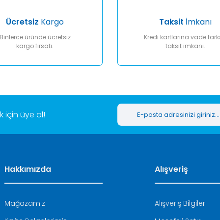
Ücretsiz
Kargo
Taksit
İmkanı
Binlerce üründe ücretsiz
Kredi kartlarına vade fark
kargo fırsatı.
taksit imkanı.
Gönder
için üye ol!
Hakkımızda
Alışveriş
Mağazamız
Alışveriş Bilgileri