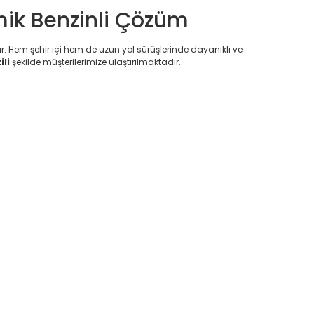
mik Benzinli Çözüm
r. Hem şehir içi hem de uzun yol sürüşlerinde dayanıklı ve
ili
şekilde müşterilerimize ulaştırılmaktadır.