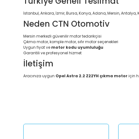
Türkiye Geneli Teslimat
İstanbul, Ankara, İzmir, Bursa, Konya, Adana, Mersin, Antalya, 
Neden CTN Otomotiv
Mersin merkezli güvenilir motor tedarikçisi
Çıkma motor, komple motor, sıfır motor seçenekleri
Uygun fiyat ve
motor kodu uyumluluğu
Garantili ve profesyonel hizmet
İletişim
Aracınıza uygun
Opel Astra 2.2 Z22YH çıkma motor
için h
Bu ürünün fiyat bilgisi, resim, ürün açıklamalarında ve diğ
Görüş ve önerileriniz için teşekkür ederiz.
Ürün resmi kalitesiz, bozuk veya görüntülenemiyor.
Ürün açıklamasında eksik bilgiler bulunuyor.
Ürün bilgilerinde hatalar bulunuyor.
Ürün fiyatı diğer sitelerden daha pahalı.