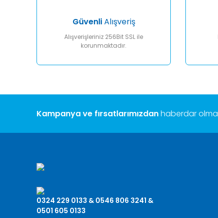
Bu ürüne benzer farklı alternatifler olmalı.
Güvenli
Alışveriş
Alışverişleriniz 256Bit SSL ile
korunmaktadır.
Kampanya ve fırsatlarımızdan
haberdar olmak 
0324 229 0133 & 0546 806 3241 &
0501 605 0133