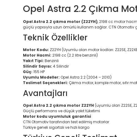
Opel Astra 2.2 Çıkma Mo
Opel Astra 2.2 çıkma motor (Z22YH)
, 2198 cc motor hacmi
güçlü yapısıyla uzun ömürlü kullanım sağlar. CTN Otomotiv gü
Teknik Özellikler
Motor Kodu:
Z22YH (Uyumlu olan motor kodları: Z22SE, Z22XE
Motor Hacmi:
2198 cc (2.2 litre benzinli)
Yakıt Tipi:
Benzinli
Silindir Sayısı:
4 Silindir
Güç:
155 HP
Uyumlu Modeller:
Opel Astra 2.2 (2004 – 2010)
Teslimat Seçenekleri:
Çıkma motor, komple motor, sıfır mo
Avantajları
Opel Astra 2.2 çıkma motor Z22YH
(uyumlu olan Z22SE, Z2
Güçlü performans ve düşük yakıt tüketimi
Motor kodu uyumluluk garantisi
CTN Otomotiv tarafından test edilmiş motorlar
Türkiye geneli sigortalı ve hızlı kargo