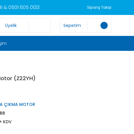
1 & 0501 605 0133
Sipariş Takip
Üyelik
Sepetim
işim
Motor (Z22YH)
RA ÇIKMA MOTOR
BB
 + KDV