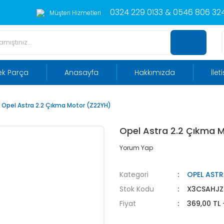
0324 229 0133 & 0546 806 324
Müşteri Hizmetleri
ek Parça
Anasayfa
Hakkımızda
İlet
Opel Astra 2.2 Çıkma Motor (Z22YH)
Opel Astra 2.2 Çıkma 
Yorum Yap
Kategori
OPEL AST
Stok Kodu
X3CSAHJZ
Fiyat
369,00 TL