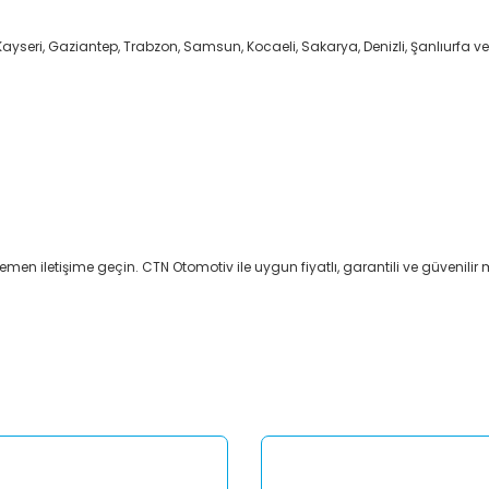
Kayseri, Gaziantep, Trabzon, Samsun, Kocaeli, Sakarya, Denizli, Şanlıurfa ve
emen iletişime geçin. CTN Otomotiv ile uygun fiyatlı, garantili ve güvenilir m
er konularda yetersiz gördüğünüz noktaları öneri formunu kullanarak tar
Bu ürüne ilk yorumu siz yapın!
Yorum Yaz