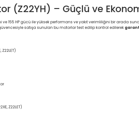
tor (Z22YH) – Güçlü ve Ekono
 ve 155 HP gücü ile yüksek performans ve yakıt verimliliğini bir arada suna
vencesiyle satışa sunulan bu motorlar test edilip kontrol edilerek
garant
, Z22LET)
tor
2XE, Z22LET)