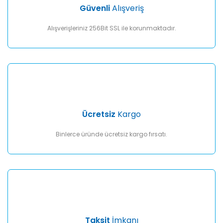
Ürün fiyatı diğer sitelerden daha pahalı.
Güvenli
Alışveriş
Bu ürüne benzer farklı alternatifler olmalı.
Alışverişleriniz 256Bit SSL ile korunmaktadır.
Gönder
Ücretsiz
Kargo
Binlerce üründe ücretsiz kargo fırsatı.
Taksit
İmkanı