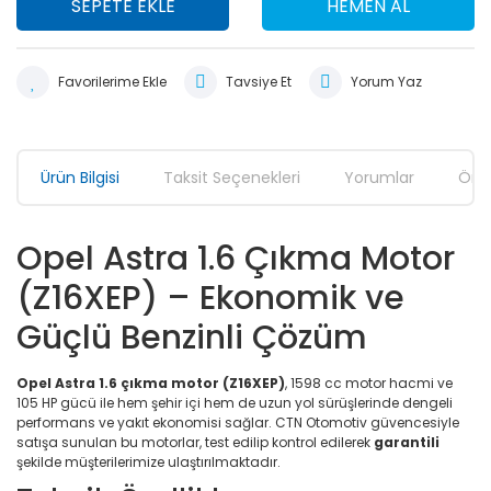
SEPETE EKLE
HEMEN AL
Tavsiye Et
Yorum Yaz
Ürün Bilgisi
Taksit Seçenekleri
Yorumlar
Öner
Opel Astra 1.6 Çıkma Motor
(Z16XEP) – Ekonomik ve
Güçlü Benzinli Çözüm
Opel Astra 1.6 çıkma motor (Z16XEP)
, 1598 cc motor hacmi ve
105 HP gücü ile hem şehir içi hem de uzun yol sürüşlerinde dengeli
performans ve yakıt ekonomisi sağlar. CTN Otomotiv güvencesiyle
satışa sunulan bu motorlar, test edilip kontrol edilerek
garantili
şekilde müşterilerimize ulaştırılmaktadır.