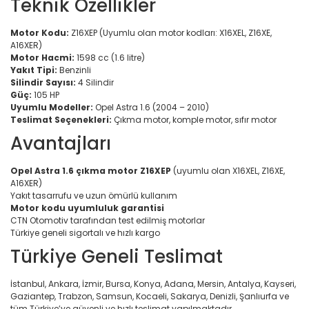
Teknik Özellikler
Motor Kodu:
Z16XEP (Uyumlu olan motor kodları: X16XEL, Z16XE,
A16XER)
Motor Hacmi:
1598 cc (1.6 litre)
Yakıt Tipi:
Benzinli
Silindir Sayısı:
4 Silindir
Güç:
105 HP
Uyumlu Modeller:
Opel Astra 1.6 (2004 – 2010)
Teslimat Seçenekleri:
Çıkma motor, komple motor, sıfır motor
Avantajları
Opel Astra 1.6 çıkma motor Z16XEP
(uyumlu olan X16XEL, Z16XE,
A16XER)
Yakıt tasarrufu ve uzun ömürlü kullanım
Motor kodu uyumluluk garantisi
CTN Otomotiv tarafından test edilmiş motorlar
Türkiye geneli sigortalı ve hızlı kargo
Türkiye Geneli Teslimat
İstanbul, Ankara, İzmir, Bursa, Konya, Adana, Mersin, Antalya, Kayseri,
Gaziantep, Trabzon, Samsun, Kocaeli, Sakarya, Denizli, Şanlıurfa ve
tüm Türkiye’ye güvenli ve hızlı teslimat yapılmaktadır.