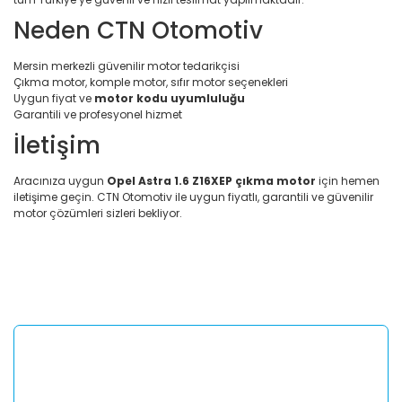
Neden CTN Otomotiv
Mersin merkezli güvenilir motor tedarikçisi
Çıkma motor, komple motor, sıfır motor seçenekleri
Uygun fiyat ve
motor kodu uyumluluğu
Garantili ve profesyonel hizmet
İletişim
Aracınıza uygun
Opel Astra 1.6 Z16XEP çıkma motor
için hemen
iletişime geçin. CTN Otomotiv ile uygun fiyatlı, garantili ve güvenilir
motor çözümleri sizleri bekliyor.
Bu ürünün fiyat bilgisi, resim, ürün açıklamalarında ve diğer
konularda yetersiz gördüğünüz noktaları öneri formunu
Bu ürüne ilk yorumu siz yapın!
kullanarak tarafımıza iletebilirsiniz.
Görüş ve önerileriniz için teşekkür ederiz.
Yorum Yaz
Ürün resmi kalitesiz, bozuk veya görüntülenemiyor.
Ürün açıklamasında eksik bilgiler bulunuyor.
Ürün bilgilerinde hatalar bulunuyor.